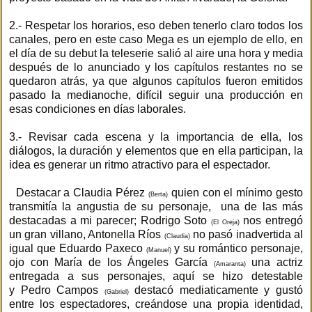
2.- Respetar los horarios, eso deben tenerlo claro todos los
canales, pero en este caso Mega es un ejemplo de ello, en
el día de su debut la teleserie salió al aire una hora y media
después de lo anunciado y los capítulos restantes no se
quedaron atrás, ya que algunos capítulos fueron emitidos
pasado la medianoche, difícil seguir una producción en
esas condiciones en días laborales.
3.- Revisar cada escena y la importancia de ella, los
diálogos, la duración y elementos que en ella participan, la
idea es generar un ritmo atractivo para el espectador.
Destacar a Claudia Pérez
quien con el mínimo gesto
(Berta)
transmitía la angustia de su personaje, una de las más
destacadas a mi parecer; Rodrigo Soto
nos entregó
(El Oreja)
un gran villano, Antonella Ríos
no pasó inadvertida al
(Claudia)
igual que Eduardo Paxeco
y su romántico personaje,
(Manuel)
ojo con María de los Ángeles García
una actriz
(Amaranta)
entregada a sus personajes, aquí se hizo detestable
y Pedro Campos
destacó mediaticamente y gustó
(Gabriel)
entre los espectadores, creándose una propia identidad,