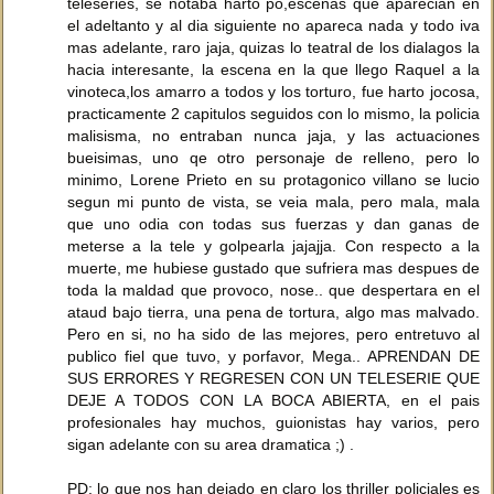
teleseries, se notaba harto po,escenas que aparecian en
el adeltanto y al dia siguiente no apareca nada y todo iva
mas adelante, raro jaja, quizas lo teatral de los dialagos la
hacia interesante, la escena en la que llego Raquel a la
vinoteca,los amarro a todos y los torturo, fue harto jocosa,
practicamente 2 capitulos seguidos con lo mismo, la policia
malisisma, no entraban nunca jaja, y las actuaciones
bueisimas, uno qe otro personaje de relleno, pero lo
minimo, Lorene Prieto en su protagonico villano se lucio
segun mi punto de vista, se veia mala, pero mala, mala
que uno odia con todas sus fuerzas y dan ganas de
meterse a la tele y golpearla jajajja. Con respecto a la
muerte, me hubiese gustado que sufriera mas despues de
toda la maldad que provoco, nose.. que despertara en el
ataud bajo tierra, una pena de tortura, algo mas malvado.
Pero en si, no ha sido de las mejores, pero entretuvo al
publico fiel que tuvo, y porfavor, Mega.. APRENDAN DE
SUS ERRORES Y REGRESEN CON UN TELESERIE QUE
DEJE A TODOS CON LA BOCA ABIERTA, en el pais
profesionales hay muchos, guionistas hay varios, pero
sigan adelante con su area dramatica ;) .
PD: lo que nos han dejado en claro los thriller policiales es