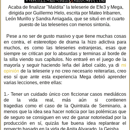
Acaba de finalizar "Maldita" la teleserie de Efe3 y Mega,
dirigida por Guillermo Helo, escrita por Mateo Iribarren,
León Murillo y Sandra Arriagada, que se situó en el cuarto
puesto de las teleseries con menos sintonía.
Pese a no ser de gusto masivo y que tiene muchas cosas
en contra, el estereotipo de drama la hizo adictiva para
muchos, es como las teleseries extranjeras, esas que
siempre se critican por lo absurdas y terminas al borde de
la silla viendo sus capítulos. No entraré en el juego de la
mayoría y seguir haciendo leña del árbol caído, ya di
mi
opinión
de la teleserie y no creo necesario reiterarlas, creo
eso sí que ante esta experiencia Mega debió aprender
varias lecciones, entre ellas:
1.- Tener un cuidado único con ficcionar casos mediáticos
de la vida real, más aún si contienen
tragedias como el caso de la Quintrala de Seminario, a
menos que la idea sea hacer noticia por las polémicas que
de seguro se consiguen en vez de ganar notoriedad por la
producción en sí, quizás fue buena idea replantear el
proyecto basado en la vida de Anita Alvarado, la Geisha.