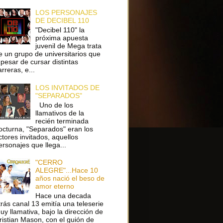
LOS PERSONAJES
DE DECIBEL 110
"Decibel 110" la
próxima apuesta
juvenil de Mega trata
e un grupo de universitarios que
 pesar de cursar distintas
arreras, e...
LOS INVITADOS DE
"SEPARADOS"
Uno de los
llamativos de la
recién terminada
octurna, "Separados" eran los
ctores invitados, aquellos
ersonajes que llega...
"CERRO
ALEGRE"...Hace 10
años nació el beso de
amor eterno
Hace una decada
trás canal 13 emitía una teleserie
uy llamativa, bajo la dirección de
ristian Mason, con el guión de