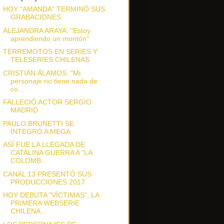
HOY "AMANDA" TERMINÓ SUS
GRABACIONES
ALEJANDRA ARAYA: "Estoy
aprendiendo un montón"
TERREMOTOS EN SERIES Y
TELESERIES CHILENAS
CRISTIÁN ÁLAMOS: "Mi
personaje no tiene nada de
co...
FALLECIÓ ACTOR SERGIO
MADRID
PAULO BRUNETTI SE
INTEGRÓ A MEGA
ASÍ FUE LA LLEGADA DE
CATALINA GUERRA A "LA
COLOMB...
CANAL 13 PRESENTÓ SUS
PRODUCCIONES 2017
HOY DEBUTA "VÍCTIMAS", LA
PRIMERA WEBSERIE
CHILENA...