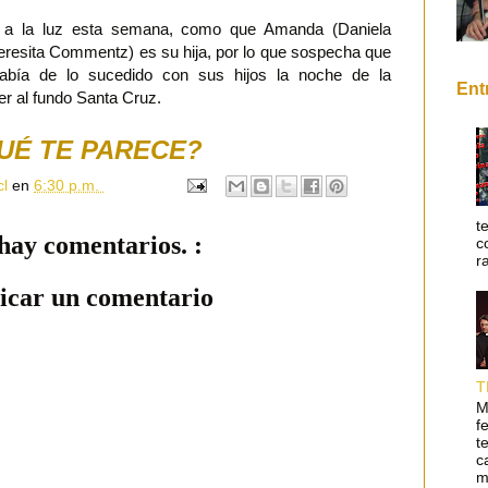
 a la luz esta semana, como que Amanda (Daniela
eresita Commentz) es su hija, por lo que sospecha que
 sabía de lo sucedido con sus hijos la noche de la
Ent
er al fundo Santa Cruz.
UÉ TE PARECE?
cl
en
6:30 p.m.
t
hay comentarios. :
c
r
icar un comentario
T
M
f
t
c
m