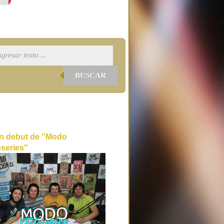
BUSCAR
n debut de "Modo
eseries"