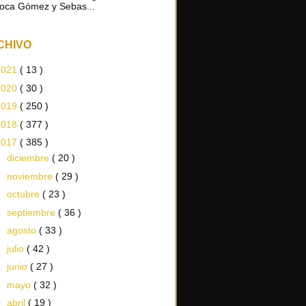
oca Gómez y Sebas...
CHIVO
2021
( 13 )
2020
( 30 )
2019
( 250 )
2018
( 377 )
2017
( 385 )
►
diciembre
( 20 )
►
noviembre
( 29 )
►
octubre
( 23 )
►
septiembre
( 36 )
►
agosto
( 33 )
►
julio
( 42 )
►
junio
( 27 )
►
mayo
( 32 )
▼
abril
( 19 )