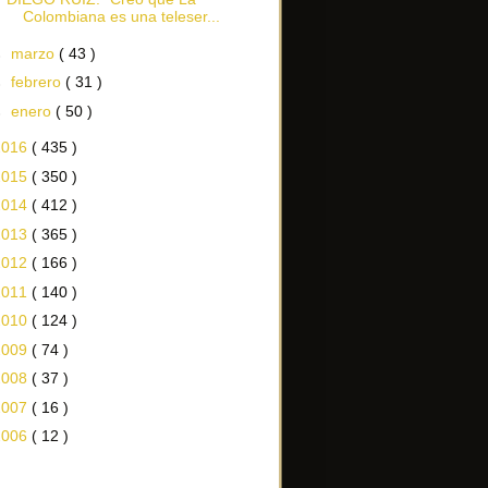
Colombiana es una teleser...
►
marzo
( 43 )
►
febrero
( 31 )
►
enero
( 50 )
2016
( 435 )
2015
( 350 )
2014
( 412 )
2013
( 365 )
2012
( 166 )
2011
( 140 )
2010
( 124 )
2009
( 74 )
2008
( 37 )
2007
( 16 )
2006
( 12 )