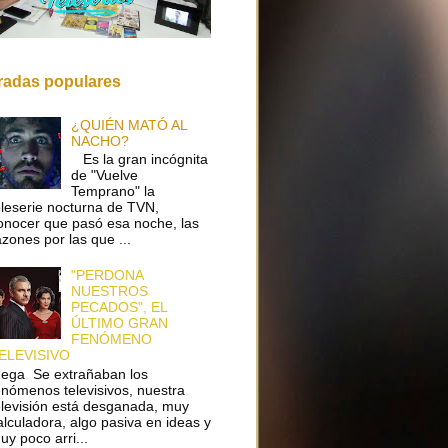
radas populares
¿QUIÉN MATÓ AL
NACHO?
Es la gran incógnita
de "Vuelve
Temprano" la
eleserie nocturna de TVN,
onocer que pasó esa noche, las
azones por las que ...
"PERDONA
NUESTROS
PECADOS", EL
ÚLTIMO GRAN
FENÓMENO
ELEVISIVO
ega Se extrañaban los
enómenos televisivos, nuestra
elevisión está desganada, muy
alculadora, algo pasiva en ideas y
uy poco arri...