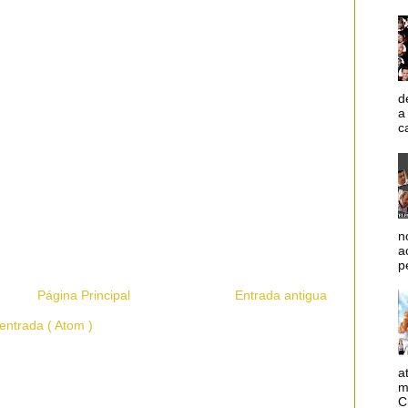
d
a
c
n
a
p
Página Principal
Entrada antigua
entrada ( Atom )
a
m
C