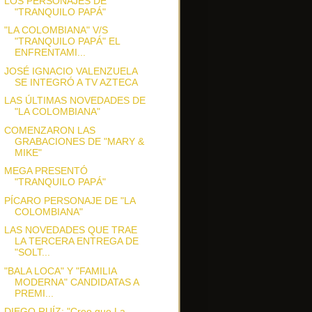
LOS PERSONAJES DE
"TRANQUILO PAPÁ"
"LA COLOMBIANA" V/S
"TRANQUILO PAPÁ" EL
ENFRENTAMI...
JOSÉ IGNACIO VALENZUELA
SE INTEGRÓ A TV AZTECA
LAS ÚLTIMAS NOVEDADES DE
"LA COLOMBIANA"
COMENZARON LAS
GRABACIONES DE "MARY &
MIKE"
MEGA PRESENTÓ
"TRANQUILO PAPÁ"
PÍCARO PERSONAJE DE "LA
COLOMBIANA"
LAS NOVEDADES QUE TRAE
LA TERCERA ENTREGA DE
"SOLT...
"BALA LOCA" Y "FAMILIA
MODERNA" CANDIDATAS A
PREMI...
DIEGO RUÍZ: "Creo que La