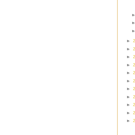
►
►
►
►
►
►
►
►
►
►
►