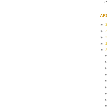
C
AR
►
►
►
►
▼