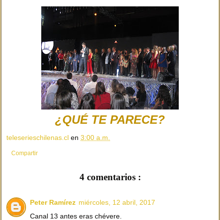
¿QUÉ TE PARECE?
teleserieschilenas.cl
en
3:00 a.m.
Compartir
4 comentarios :
Peter Ramírez
miércoles, 12 abril, 2017
Canal 13 antes eras chévere.