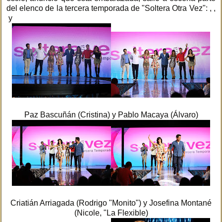
del elenco de la tercera temporada de "Soltera Otra Vez": , ,
y
Paz Bascuñán (Cristina) y Pablo Macaya (Álvaro)
Criatián Arriagada (Rodrigo "Monito") y Josefina Montané
(Nicole, "La Flexible)