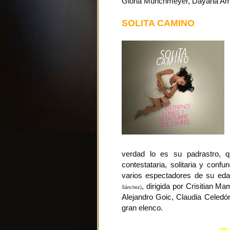
Gloria Münchmeyer, Dayana Ami
SOLITA CAMINO
verdad lo es su padrastro, q
contestataria, solitaria y conf
varios espectadores de su eda
, dirigida por Crisitian 
Sánchez)
Alejandro Goic, Claudia Celedó
gran elenco.