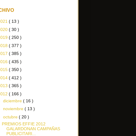
CHIVO
2021
( 13 )
2020
( 30 )
2019
( 250 )
2018
( 377 )
2017
( 385 )
2016
( 435 )
2015
( 350 )
2014
( 412 )
2013
( 365 )
2012
( 166 )
►
diciembre
( 16 )
►
noviembre
( 13 )
▼
octubre
( 20 )
PREMIOS EFFIE 2012
GALARDONAN CAMPAÑAS
PUBLICITARI...