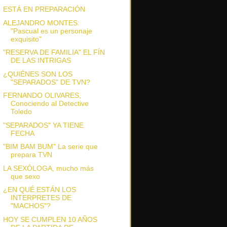
ESTÁ EN PREPARACIÓN
ALEJANDRO MONTES:
"Pascual es un personaje
exquisito"
"RESERVA DE FAMILIA" EL FÍN
DE LAS INTRIGAS
¿QUIÉNES SON LOS
"SEPARADOS" DE TVN?
FERNANDO OLIVARES,
Conociendo al Detective
Toledo
"SEPARADOS" YA TIENE
FECHA
"BIM BAM BUM" La serie que
prepara TVN
LA SEXÓLOGA, mucho más
que sexo
¿EN QUÉ ESTÁN LOS
INTERPRETES DE
"MACHOS"?
HOY SE CUMPLEN 10 AÑOS