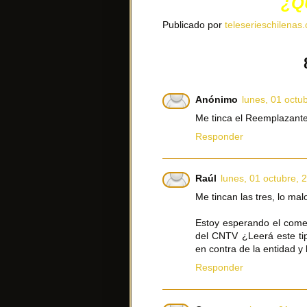
¿Q
Publicado por
teleserieschilenas.
Anónimo
lunes, 01 octu
Me tinca el Reemplazant
Responder
Raúl
lunes, 01 octubre, 
Me tincan las tres, lo ma
Estoy esperando el come
del CNTV ¿Leerá este ti
en contra de la entidad y 
Responder