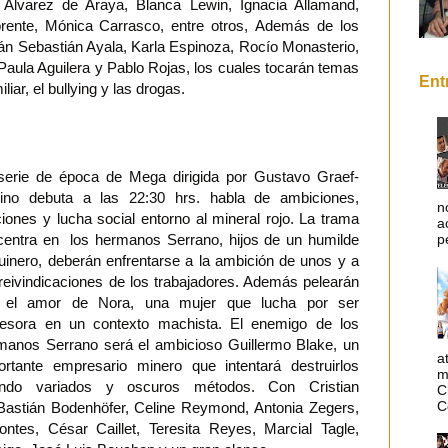
 Álvarez de Araya, Blanca Lewin, Ignacia Allamand,
rente, Mónica Carrasco, entre otros, Además de los
tán Sebastián Ayala, Karla Espinoza, Rocío Monasterio,
Paula Aguilera y Pablo Rojas, los cuales tocarán temas
Ent
liar, el bullying y las drogas.
serie de época de Mega dirigida por Gustavo Graef-
ino debuta a las 22:30 hrs. habla de ambiciones,
n
iciones y lucha social entorno al mineral rojo. La trama
a
centra en los hermanos Serrano, hijos de un humilde
p
quinero, deberán enfrentarse a la ambición de unos y a
 reivindicaciones de los trabajadores. Además pelearán
 el amor de Nora, una mujer que lucha por ser
fesora en un contexto machista. El enemigo de los
manos Serrano será el ambicioso Guillermo Blake, un
a
ortante empresario minero que intentará destruirlos
m
ndo variados y oscuros métodos. Con Cristian
C
C
astián Bodenhöfer, Celine Reymond, Antonia Zegers,
ontes, César Caillet, Teresita Reyes, Marcial Tagle,