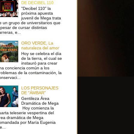
DE DECIBEL 110
"Decibel 110" la
próxima apuesta
juvenil de Mega trata
e un grupo de universitarios que
 pesar de cursar distintas
arreras, e...
ORO VERDE, La
naturaleza del amor
Hoy se celebra el día
de la tierra, el cual se
instauró para crear
na conciencia común a los
roblemas de la contaminación, la
onservaci...
LOS PERSONAJES
DE "ÁMBAR"
Gentileza Área
Dramática de Mega
Hoy comienza la
uarta teleserie vespertina del
rea dramática de Mega
omandada por María Eugenia
e...