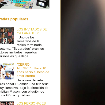
radas populares
LOS INVITADOS DE
"SEPARADOS"
Uno de los
llamativos de la
recién terminada
octurna, "Separados" eran los
ctores invitados, aquellos
ersonajes que llega...
"CERRO
ALEGRE"...Hace 10
años nació el beso de
amor eterno
Hace una decada
trás canal 13 emitía una teleserie
uy llamativa, bajo la dirección de
ristian Mason, con el guión de
oca Gómez y Sebas...
LOS PERSONAJES