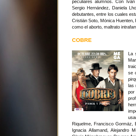
peculiares alumnos. Con Iván
Sergio Hernández, Daniela Lho
debutantes, entre los cuales es
Cristián Soto, Mónica Huenten, 
como el aborto, maltrato intrafami
COBRE
La 
Mar
tra
se 
pir
las
por
pro
her
imp
usa
Riquelme, Francisco Gormáz, B
Ignacia Allamand, Alejandro M