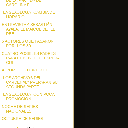
DE LA PARTIDA DE
CAROLINA F...
"LA SEXÓLOGA" CAMBIA DE
HORARIO
ENTREVISTA A SEBASTIÁN
AYALA, EL MAICOL DE "EL
REE...
5 ACTORES QUE PASARON
POR "LOS 80"
CUATRO POSIBLES PADRES
PARA EL BEBÉ QUE ESPERA
GRI...
ÁLBUM DE "POBRE RICO"
"LOS ARCHIVOS DEL
CARDENAL" PREPARAN SU
SEGUNDA PARTE
"LA SEXÓLOGA" CON POCA
PROMOCIÓN
NOCHE DE SERIES
NACIONALES
OCTUBRE DE SERIES