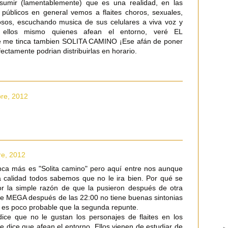
sumir (lamentablemente) que es una realidad, en las
 públicos en general vemos a flaites choros, sexuales,
osos, escuchando musica de sus celulares a viva voz y
o ellos mismo quienes afean el entorno, veré EL
e tinca tambien SOLITA CAMINO ¡Ese afán de poner
fectamente podrian distribuirlas en horario.
bre, 2012
.
re, 2012
nca más es "Solita camino" pero aquí entre nos aunque
 calidad todos sabemos que no le ira bien. Por qué se
r la simple razón de que la pusieron después de otra
e MEGA después de las 22:00 no tiene buenas sintonias
ra es poco probable que la segunda repunte.
ice que no le gustan los personajes de flaites en los
ue dice que afean el entorno. Ellos vienen de estudiar de