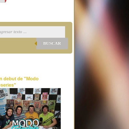
BUSCAR
n debut de "Modo
eseries"