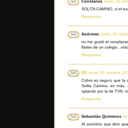
Constanza
lunes, 01 oc
SOLITA CAMINO, vi el trai
Responder
Anónimo
lunes, 01 octu
no me gustó el remplazan
flaites de un colegio...es
Responder
ED
lunes, 01 octubre, 20
Cobre es seguro que la 
Solita Camino, es más, 
optando por la de TVN, m
Responder
Sebastián Quinteros
lu
Al anónimo que dice que 