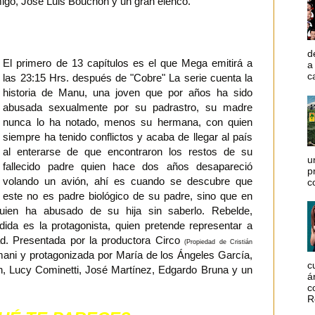
go, José Luis Bouchon y un gran elenco.
d
El primero de 13 capítulos es el que Mega emitirá a
a
c
las 23:15 Hrs. después de "Cobre" La serie cuenta la
historia de Manu, una joven que por años ha sido
abusada sexualmente por su padrastro, su madre
nunca lo ha notado, menos su hermana, con quien
siempre ha tenido conflictos y acaba de llegar al país
al enterarse de que encontraron los restos de su
u
fallecido padre quien hace dos años desapareció
p
volando un avión, ahí es cuando se descubre que
c
este no es padre biológico de su padre, sino que en
uien ha abusado de su hija sin saberlo. Rebelde,
undida es la protagonista, quien pretende representar a
d. Presentada por la productora Circo
(Propiedad de Cristián
Mamani y protagonizada por María de los Ángeles García,
c
n, Lucy Cominetti, José Martínez, Edgardo Bruna y un
á
c
R