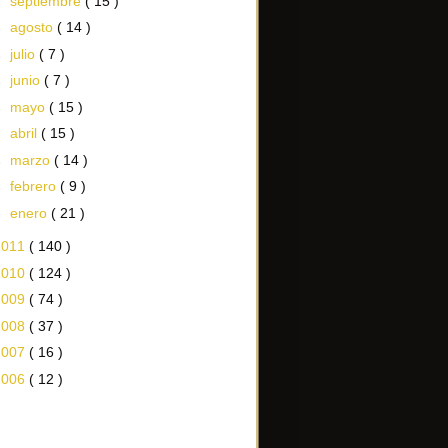
►
septiembre
( 15 )
►
agosto
( 14 )
►
julio
( 7 )
►
junio
( 7 )
►
mayo
( 15 )
►
abril
( 15 )
►
marzo
( 14 )
►
febrero
( 9 )
►
enero
( 21 )
2011
( 140 )
2010
( 124 )
2009
( 74 )
2008
( 37 )
2007
( 16 )
2006
( 12 )