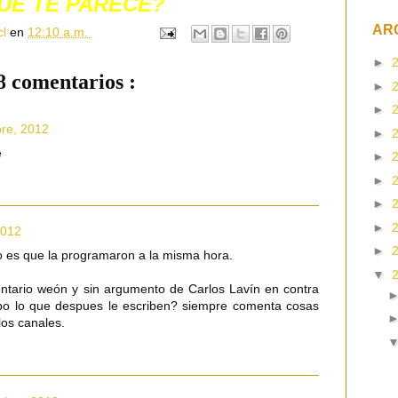
UÉ TE PARECE?
AR
cl
en
12:10 a.m.
►
8 comentarios :
►
►
bre, 2012
►
e
►
►
►
►
2012
►
lo es que la programaron a la misma hora.
▼
ntario weón y sin argumento de Carlos Lavín en contra
po lo que despues le escriben? siempre comenta cosas
los canales.