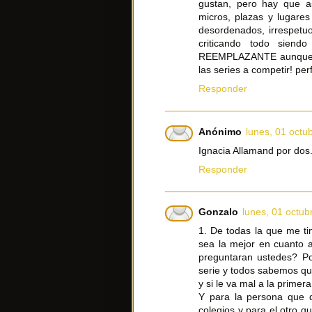
gustan, pero hay que a
micros, plazas y lugares
desordenados, irrespetu
criticando todo siend
REEMPLAZANTE aunque m
las series a competir! per
Responder
Anónimo
lunes, 01 octu
Ignacia Allamand por dos
Responder
Gonzalo
lunes, 01 octub
1. De todas la que me ti
sea la mejor en cuanto a
preguntaran ustedes? Po
serie y todos sabemos qu
y si le va mal a la prime
Y para la persona que d
colegios y para el otro q