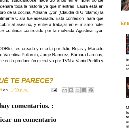
murió suicidándose hace 20 años en el hotel donde
denará toda la historia ya que mientras Laura está en
bro de la cocina, Adriana Lyon (Claudia di Girolamo) la
ealmente Clara fue asesinada. Esta confesión hará que
Ent
brir al asesino, y entre a trabajar en el mismo hotel
e continúa controlado por la malvada Agustina Lyon
DRío, es creada y escrita por Julio Rojas y Marcelo
e Valentina Pollarolo, Jorge Ramirez, Bárbara Larenas,
t
e en la producción ejecutiva por TVN a Vania Portilla y
c
r
UÉ TE PARECE?
cl
en
11:00 p.m.
T
hay comentarios. :
M
f
t
icar un comentario
c
m