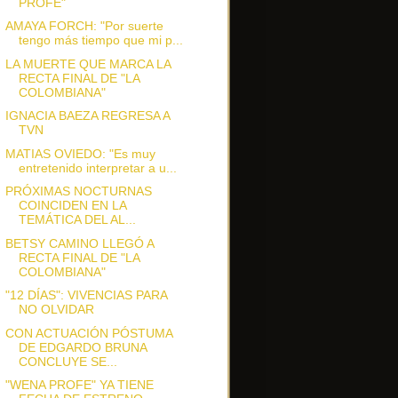
PROFE"
AMAYA FORCH: "Por suerte
tengo más tiempo que mi p...
LA MUERTE QUE MARCA LA
RECTA FINAL DE "LA
COLOMBIANA"
IGNACIA BAEZA REGRESA A
TVN
MATIAS OVIEDO: "Es muy
entretenido interpretar a u...
PRÓXIMAS NOCTURNAS
COINCIDEN EN LA
TEMÁTICA DEL AL...
BETSY CAMINO LLEGÓ A
RECTA FINAL DE "LA
COLOMBIANA"
"12 DÍAS": VIVENCIAS PARA
NO OLVIDAR
CON ACTUACIÓN PÓSTUMA
DE EDGARDO BRUNA
CONCLUYE SE...
"WENA PROFE" YA TIENE