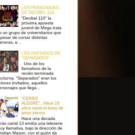
LOS PERSONAJES
DE DECIBEL 110
"Decibel 110" la
próxima apuesta
juvenil de Mega trata
e un grupo de universitarios que
 pesar de cursar distintas
arreras, e...
LOS INVITADOS DE
"SEPARADOS"
Uno de los
llamativos de la
recién terminada
octurna, "Separados" eran los
ctores invitados, aquellos
ersonajes que llega...
"CERRO
ALEGRE"...Hace 10
años nació el beso de
amor eterno
Hace una decada
trás canal 13 emitía una teleserie
uy llamativa, bajo la dirección de
ristian Mason, con el guión de