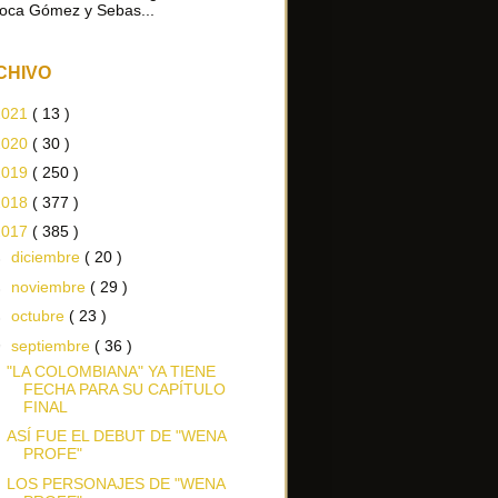
oca Gómez y Sebas...
CHIVO
2021
( 13 )
2020
( 30 )
2019
( 250 )
2018
( 377 )
2017
( 385 )
►
diciembre
( 20 )
►
noviembre
( 29 )
►
octubre
( 23 )
▼
septiembre
( 36 )
"LA COLOMBIANA" YA TIENE
FECHA PARA SU CAPÍTULO
FINAL
ASÍ FUE EL DEBUT DE "WENA
PROFE"
LOS PERSONAJES DE "WENA