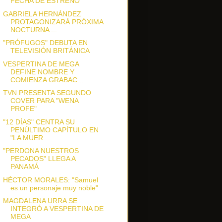
FECHA DE ESTRENO
GABRIELA HERNÁNDEZ
PROTAGONIZARÁ PRÓXIMA
NOCTURNA ...
"PRÓFUGOS" DEBUTA EN
TELEVISIÓN BRITÁNICA
VESPERTINA DE MEGA
DEFINE NOMBRE Y
COMIENZA GRABAC...
TVN PRESENTA SEGUNDO
COVER PARA "WENA
PROFE"
"12 DÍAS" CENTRA SU
PENÚLTIMO CAPÍTULO EN
"LA MUER...
"PERDONA NUESTROS
PECADOS" LLEGA A
PANAMÁ
HÉCTOR MORALES: "Samuel
es un personaje muy noble"
MAGDALENA URRA SE
INTEGRÓ A VESPERTINA DE
MEGA