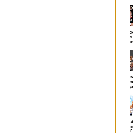
d
a
c
n
a
p
a
m
C