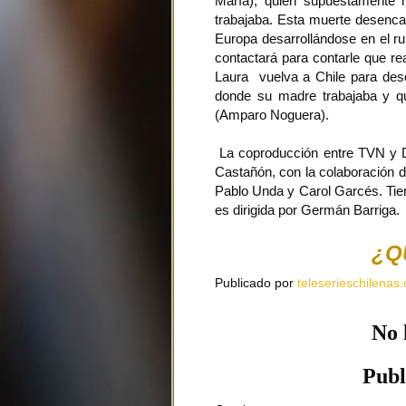
María), quien supuestamente 
trabajaba. Esta muerte desenca
Europa desarrollándose en el ru
contactará para contarle que r
Laura vuelva a Chile para descu
donde su madre trabajaba y qu
(Amparo Noguera).
La coproducción entre TVN y D
Castañón, con la colaboración d
Pablo Unda y Carol Garcés. Tien
es dirigida por Germán Barriga.
¿Q
Publicado por
teleserieschilenas.
No 
Publ