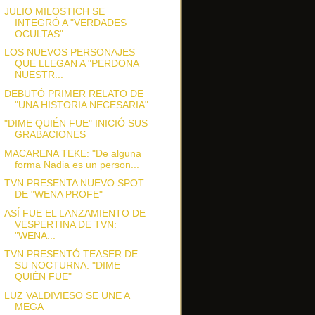
JULIO MILOSTICH SE
INTEGRÓ A "VERDADES
OCULTAS"
LOS NUEVOS PERSONAJES
QUE LLEGAN A "PERDONA
NUESTR...
DEBUTÓ PRIMER RELATO DE
"UNA HISTORIA NECESARIA"
"DIME QUIÉN FUE" INICIÓ SUS
GRABACIONES
MACARENA TEKE: "De alguna
forma Nadia es un person...
TVN PRESENTA NUEVO SPOT
DE "WENA PROFE"
ASÍ FUE EL LANZAMIENTO DE
VESPERTINA DE TVN:
"WENA...
TVN PRESENTÓ TEASER DE
SU NOCTURNA: "DIME
QUIÉN FUE"
LUZ VALDIVIESO SE UNE A
MEGA