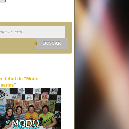
BUSCAR
n debut de "Modo
eseries"