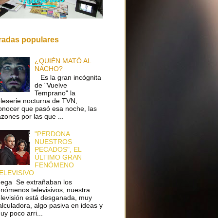
radas populares
¿QUIÉN MATÓ AL
NACHO?
Es la gran incógnita
de "Vuelve
Temprano" la
eleserie nocturna de TVN,
onocer que pasó esa noche, las
azones por las que ...
"PERDONA
NUESTROS
PECADOS", EL
ÚLTIMO GRAN
FENÓMENO
ELEVISIVO
ega Se extrañaban los
enómenos televisivos, nuestra
elevisión está desganada, muy
alculadora, algo pasiva en ideas y
uy poco arri...