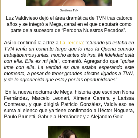
Gentileza TVN
Luz Valdivieso dejó el área dramática de TVN tras catorce
años y se integró a Mega, canal en el que debutará como
parte dela sucesora de “Perdona Nuestros Pecados”.
Así lo confirmó la actriz a
La Tercera
:
"Cuando yo estaba en
TVN tenía un contrato largo que lo hizo la Quena cuando
trabajábamos juntas, mucho antes de irse. Mi fidelidad está
con ella. Ella es mi jefa"
, comentó. Agregando que
"quise
irme con ella. La verdad es que estaba esperando este
momento, a pesar de tener grandes afectos ligados a TVN,
y de lo agradecida que estoy por las oportunidades".
En la nueva nocturna de Mega, historia que escriben Nona
Fernández, Marcelo Leonart, Ximena Carrera y Larissa
Contreras, y que dirigirá Patricio González, Valdivieso se
suma al elenco que ya tiene confirmado a Héctor Noguera,
Paulo Brunetti, Gabriela Hernández y a Alejandro Goic.