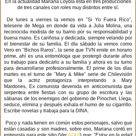
En la actualidad Mariana Loyola está en tres producciones
de tres canales con roles muy distintos entre sí.
De lunes a viernes la vemos en "Si Yo Fuera Rico",
teleserie de Mega en donde da vida a Julia Molina, una
reconocida modista de su barrio por su responsabilidad y
buena mano. Es cariñosa y dedicada, siempre velando por
el bienestar de su familia. El día sábado la vemos como
Vero en "Bichos Raros", la serie que TVN emite en horario
prime, ahí es una entomóloga que postergó durante años
su trabajo para dedicarlo a su familia y ahora es su turno
para desarrollarse profesionalmente. El prime de los días
martes es el turno de "Mary & Mike" serie de Chilevisión
que la actriz protagoniza interpretando a Mary
Mardones, Ex comunista devenida en anticomunista que
serpentea entre fiestas con su grupo de escritura y las
sábanas de los enemigos del gobierno de Pinochet. Llega,
seduce, elimina y después exhala el humo de su cigarrillo.
Escribe novelas y trabaja para la DINA.
Poco y nada tienen en común estos personajes, salvo que
están casadas y son madres, sobre eso, Mariana contó en
entrevista para este sitio (Ver
AQUÍ
) que:
"Estoy en la edad