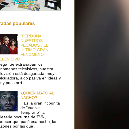
radas populares
"PERDONA
NUESTROS
PECADOS", EL
ÚLTIMO GRAN
FENÓMENO
ELEVISIVO
ega Se extrañaban los
enómenos televisivos, nuestra
elevisión está desganada, muy
alculadora, algo pasiva en ideas y
uy poco arri...
¿QUIÉN MATÓ AL
NACHO?
Es la gran incógnita
de "Vuelve
Temprano" la
eleserie nocturna de TVN,
onocer que pasó esa noche, las
azones por las que ...