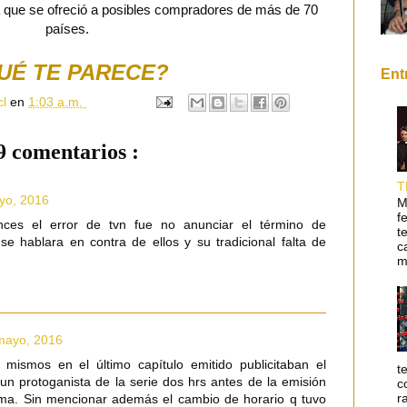
 la que se ofreció a posibles compradores de más de 70
países.
UÉ TE PARECE?
Ent
cl
en
1:03 a.m.
9 comentarios :
T
yo, 2016
M
f
ces el error de tvn fue no anunciar el término de
t
 hablara en contra de ellos y su tradicional falta de
c
m
mayo, 2016
 mismos en el último capítulo emitido publicitaban el
t
un protoganista de la serie dos hrs antes de la emisión
c
r
ama. Sin mencionar además el cambio de horario q tuvo