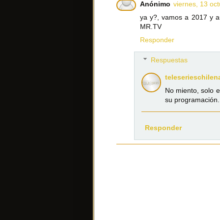
Anónimo
viernes, 13 oc
ya y?, vamos a 2017 y au
MR.TV
Responder
Respuestas
teleserieschilen
No miento, solo e
su programación.
Responder