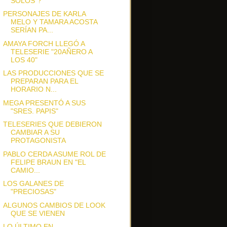
SOLOS"?
PERSONAJES DE KARLA
MELO Y TAMARA ACOSTA
SERÍAN PA...
AMAYA FORCH LLEGÓ A
TELESERIE "20AÑERO A
LOS 40"
LAS PRODUCCIONES QUE SE
PREPARAN PARA EL
HORARIO N...
MEGA PRESENTÓ A SUS
"SRES. PAPIS"
TELESERIES QUE DEBIERON
CAMBIAR A SU
PROTAGONISTA
PABLO CERDA ASUME ROL DE
FELIPE BRAUN EN "EL
CAMIO...
LOS GALANES DE
"PRECIOSAS"
ALGUNOS CAMBIOS DE LOOK
QUE SE VIENEN
LO ÚLTIMO EN