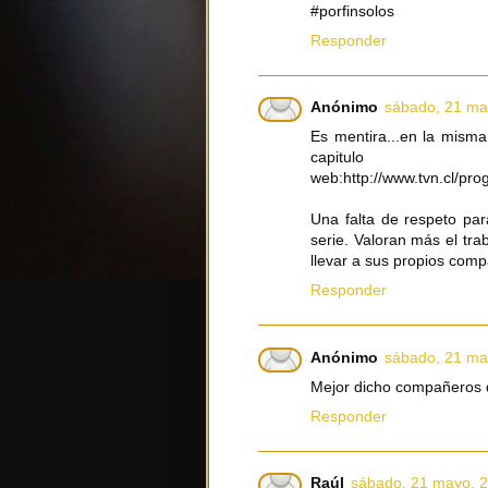
#porfinsolos
Responder
Anónimo
sábado, 21 ma
Es mentira...en la misma
capitulo
web:http://www.tvn.cl/pr
Una falta de respeto par
serie. Valoran más el tra
llevar a sus propios compa
Responder
Anónimo
sábado, 21 ma
Mejor dicho compañeros d
Responder
Raúl
sábado, 21 mayo, 