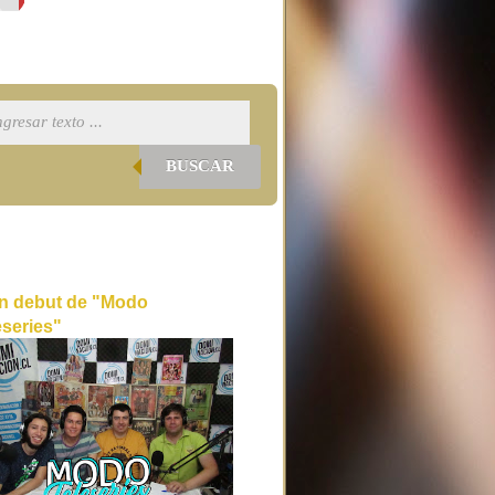
BUSCAR
n debut de "Modo
eseries"