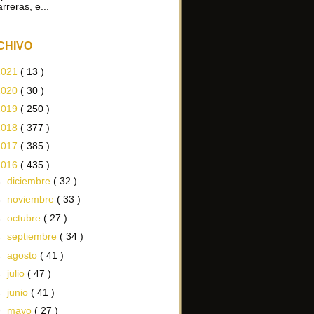
arreras, e...
CHIVO
2021
( 13 )
2020
( 30 )
2019
( 250 )
2018
( 377 )
2017
( 385 )
2016
( 435 )
►
diciembre
( 32 )
►
noviembre
( 33 )
►
octubre
( 27 )
►
septiembre
( 34 )
►
agosto
( 41 )
►
julio
( 47 )
►
junio
( 41 )
▼
mayo
( 27 )