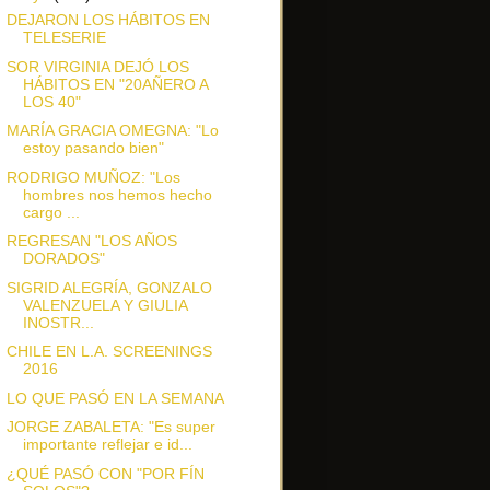
DEJARON LOS HÁBITOS EN
TELESERIE
SOR VIRGINIA DEJÓ LOS
HÁBITOS EN "20AÑERO A
LOS 40"
MARÍA GRACIA OMEGNA: "Lo
estoy pasando bien"
RODRIGO MUÑOZ: "Los
hombres nos hemos hecho
cargo ...
REGRESAN "LOS AÑOS
DORADOS"
SIGRID ALEGRÍA, GONZALO
VALENZUELA Y GIULIA
INOSTR...
CHILE EN L.A. SCREENINGS
2016
LO QUE PASÓ EN LA SEMANA
JORGE ZABALETA: "Es super
importante reflejar e id...
¿QUÉ PASÓ CON "POR FÍN