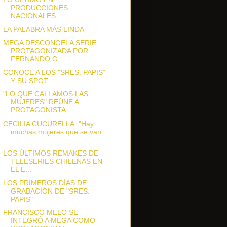
PRODUCCIONES
NACIONALES
LA PALABRA MÁS LINDA
MEGA DESCONGELA SERIE
PROTAGONIZADA POR
FERNANDO G...
CONOCE A LOS "SRES. PAPIS"
Y SU SPOT
"LO QUE CALLAMOS LAS
MUJERES" REÚNE A
PROTAGONISTA...
CECILIA CUCURELLA: "Hay
muchas mujeres que se van
...
LOS ÚLTIMOS REMAKES DE
TELESERIES CHILENAS EN
EL E...
LOS PRIMEROS DÍAS DE
GRABACIÓN DE "SRES.
PAPIS"
FRANCISCO MELO SE
INTEGRÓ A MEGA COMO