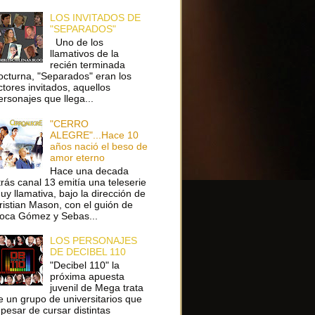
LOS INVITADOS DE
"SEPARADOS"
Uno de los
llamativos de la
recién terminada
octurna, "Separados" eran los
ctores invitados, aquellos
ersonajes que llega...
"CERRO
ALEGRE"...Hace 10
años nació el beso de
amor eterno
Hace una decada
trás canal 13 emitía una teleserie
uy llamativa, bajo la dirección de
ristian Mason, con el guión de
oca Gómez y Sebas...
LOS PERSONAJES
DE DECIBEL 110
"Decibel 110" la
próxima apuesta
juvenil de Mega trata
e un grupo de universitarios que
 pesar de cursar distintas