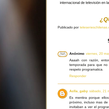
internacional de televisión en
¿Q
Publicado por
teleserieschilenas.
Anónimo
viernes, 20 ma
Aaaah con razón, enton
temporada para que no se
respeto programatica.
Responder
Aclla_gaby
sábado, 21 
Es mentira porque ellos
próximo, incluso mas de 
invitaban a ver el progr