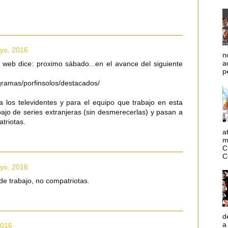
yo, 2016
n
a
 web dice: proximo sábado...en el avance del siguiente
p
ogramas/porfinsolos/destacados/
a los televidentes y para el equipo que trabajo en esta
bajo de series extranjeras (sin desmerecerlas) y pasan a
triotas.
a
m
C
C
yo, 2016
e trabajo, no compatriotas.
d
a
2016