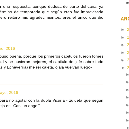
c
r una respuesta, aunque dudosa de parte del canal ya
término de temporada que según creo fue improvisada
pero reitero mis agradecimientos, eres el único que dio
AR
.
►
►
►
yo, 2016
►
puso buena, porque los primeros capítulos fueron fomes
►
dad y se pusieron mejores, el capitulo del jefe sobre todo
 y Echeverria) me reí caleta, ojalá vuelvan luego-
▼
ayo, 2016
para no agotar con la dupla Vicuña - zulueta que segun
reja en "Casi un angel"