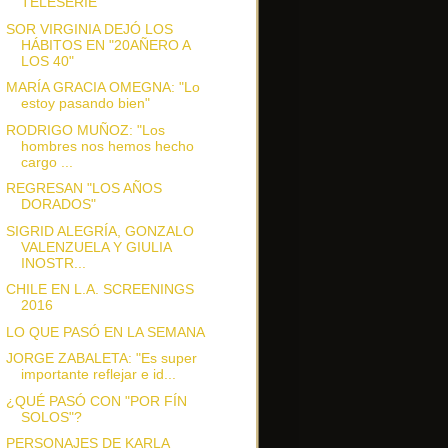
TELESERIE
SOR VIRGINIA DEJÓ LOS
HÁBITOS EN "20AÑERO A
LOS 40"
MARÍA GRACIA OMEGNA: "Lo
estoy pasando bien"
RODRIGO MUÑOZ: "Los
hombres nos hemos hecho
cargo ...
REGRESAN "LOS AÑOS
DORADOS"
SIGRID ALEGRÍA, GONZALO
VALENZUELA Y GIULIA
INOSTR...
CHILE EN L.A. SCREENINGS
2016
LO QUE PASÓ EN LA SEMANA
JORGE ZABALETA: "Es super
importante reflejar e id...
¿QUÉ PASÓ CON "POR FÍN
SOLOS"?
PERSONAJES DE KARLA