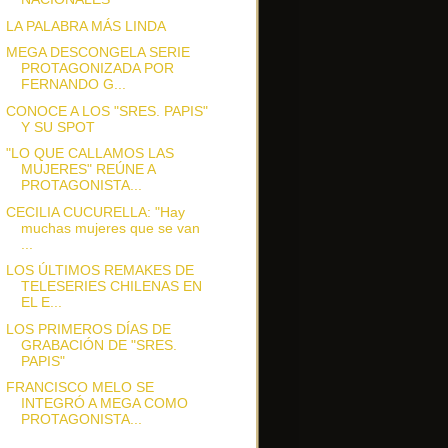
LA PALABRA MÁS LINDA
MEGA DESCONGELA SERIE
PROTAGONIZADA POR
FERNANDO G...
CONOCE A LOS "SRES. PAPIS"
Y SU SPOT
"LO QUE CALLAMOS LAS
MUJERES" REÚNE A
PROTAGONISTA...
CECILIA CUCURELLA: "Hay
muchas mujeres que se van
...
LOS ÚLTIMOS REMAKES DE
TELESERIES CHILENAS EN
EL E...
LOS PRIMEROS DÍAS DE
GRABACIÓN DE "SRES.
PAPIS"
FRANCISCO MELO SE
INTEGRÓ A MEGA COMO
PROTAGONISTA...