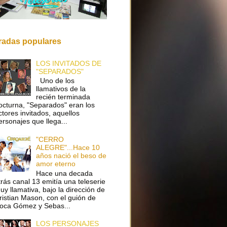
radas populares
LOS INVITADOS DE
"SEPARADOS"
Uno de los
llamativos de la
recién terminada
octurna, "Separados" eran los
ctores invitados, aquellos
ersonajes que llega...
"CERRO
ALEGRE"...Hace 10
años nació el beso de
amor eterno
Hace una decada
trás canal 13 emitía una teleserie
uy llamativa, bajo la dirección de
ristian Mason, con el guión de
oca Gómez y Sebas...
LOS PERSONAJES