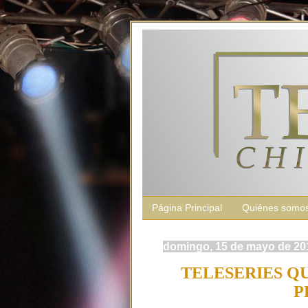
Página Principal
Quiénes somo
domingo, 15 de mayo de 20
TELESERIES Q
P