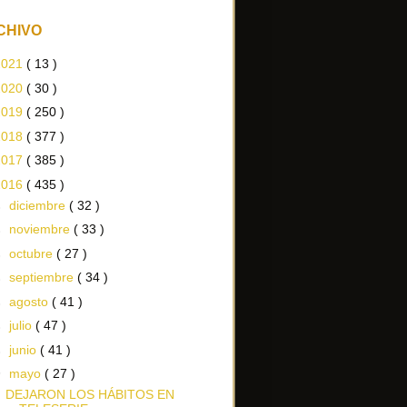
CHIVO
2021
( 13 )
2020
( 30 )
2019
( 250 )
2018
( 377 )
2017
( 385 )
2016
( 435 )
►
diciembre
( 32 )
►
noviembre
( 33 )
►
octubre
( 27 )
►
septiembre
( 34 )
►
agosto
( 41 )
►
julio
( 47 )
►
junio
( 41 )
▼
mayo
( 27 )
DEJARON LOS HÁBITOS EN