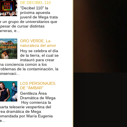
DE DECIBEL 110
"Decibel 110" la
próxima apuesta
juvenil de Mega trata
e un grupo de universitarios que
 pesar de cursar distintas
arreras, e...
ORO VERDE, La
naturaleza del amor
Hoy se celebra el día
de la tierra, el cual se
instauró para crear
na conciencia común a los
roblemas de la contaminación, la
onservaci...
LOS PERSONAJES
DE "ÁMBAR"
Gentileza Área
Dramática de Mega
Hoy comienza la
uarta teleserie vespertina del
rea dramática de Mega
omandada por María Eugenia
e...