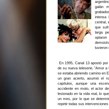
argentin
galán m
grabados
intensa
central,
que suf
larga pe
optaron
demostra
tuvieron 
En 1995, Canal 13 apostó por 
de su nueva teleserie, "Amor a D
se estaba abriendo camino en Es
un gran acierto, asumió el 
capítulos, aunque una esce
accidente en moto, el actor dec
lesionado en la vida real, lo qu
un mes, por lo que se determin
repetir todas sus intervenciones