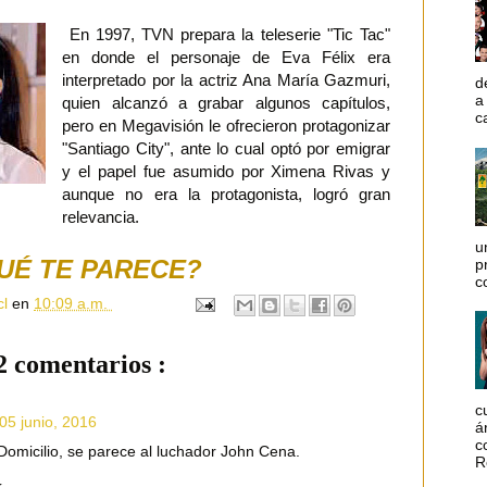
En 1997, TVN prepara la teleserie "Tic Tac"
en donde el personaje de Eva Félix era
interpretado por la actriz Ana María Gazmuri,
d
a
quien alcanzó a grabar algunos capítulos,
c
pero en Megavisión le ofrecieron protagonizar
"Santiago City", ante lo cual optó por emigrar
y el papel fue asumido por Ximena Rivas y
aunque no era la protagonista, logró gran
relevancia.
u
UÉ TE PARECE?
p
c
cl
en
10:09 a.m.
2 comentarios :
c
05 junio, 2016
á
c
a Domicilio, se parece al luchador John Cena.
R