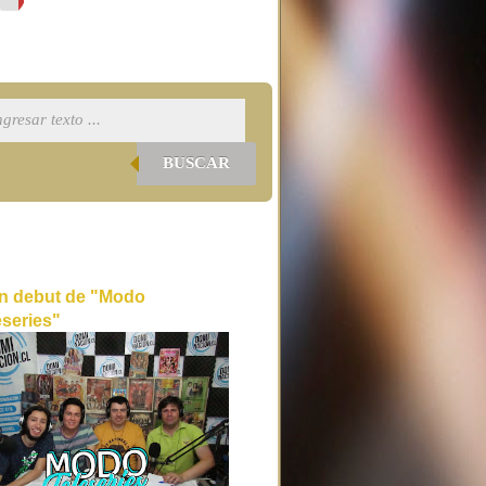
BUSCAR
n debut de "Modo
eseries"