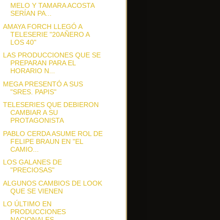
MELO Y TAMARA ACOSTA
SERÍAN PA...
AMAYA FORCH LLEGÓ A
TELESERIE "20AÑERO A
LOS 40"
LAS PRODUCCIONES QUE SE
PREPARAN PARA EL
HORARIO N...
MEGA PRESENTÓ A SUS
"SRES. PAPIS"
TELESERIES QUE DEBIERON
CAMBIAR A SU
PROTAGONISTA
PABLO CERDA ASUME ROL DE
FELIPE BRAUN EN "EL
CAMIO...
LOS GALANES DE
"PRECIOSAS"
ALGUNOS CAMBIOS DE LOOK
QUE SE VIENEN
LO ÚLTIMO EN
PRODUCCIONES
NACIONALES