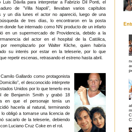
o Luis Dávila para interpretar a Fabrizio Dil Ponti, el
aduro de "Villa Napoli", llevaban varios capítulos
 y un día lunes el actor no apareció, luego de una
 búsqueda de tres días, lo encontraron en la posta
Ent
 en donde fue internado como NN producto de un infarto
rió en un supermercado de Providencia, debido a la
rmanencia del actor en el hospital de la Católica,
 por reemplazarlo por Walter Kliche, quien habría
do su interés por estar en la teleserie, por lo que
que repetir escenas, retrasando el estreno hasta abril.
n
a
p
Camilo Gallardo como protagonista
omicilio", el desconocido intérprete
tados Unidos por lo que tenerlo era
rol de Benjamín Smith y grabó 18
na en que el personaje tenía un
a
idió hacerla al natural, terminando
m
e lo obligó a tomarse una licencia de
C
ó sacarlo de la teleserie, debiendo
C
 con Luciano Cruz Coke en el rol.