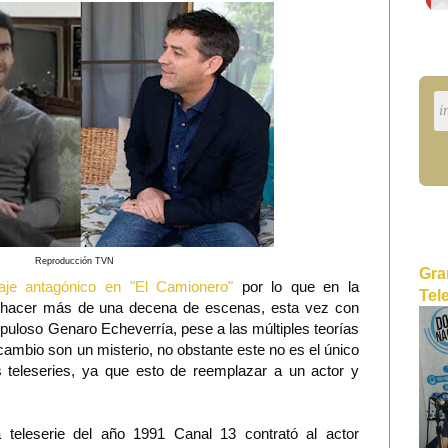
Reproducción TVN
Gra
aje antagónico en "El Camionero"
por lo que en la
Tel
ehacer más de una decena de escenas, esta vez con
upuloso Genaro Echeverría, pese a las múltiples teorías
cambio son un misterio, no obstante este no es el único
s teleseries, ya que esto de reemplazar a un actor y
 teleserie del año 1991 Canal 13 contrató al actor