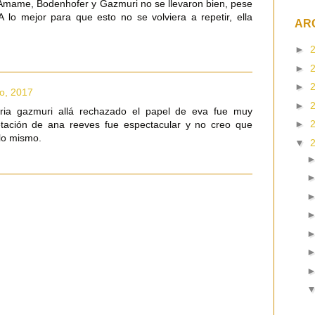
Ámame, Bodenhofer y Gazmuri no se llevaron bien, pese
A lo mejor para que esto no se volviera a repetir, ella
AR
►
►
►
io, 2017
►
ia gazmuri allá rechazado el papel de eva fue muy
►
etación de ana reeves fue espectacular y no creo que
lo mismo.
▼