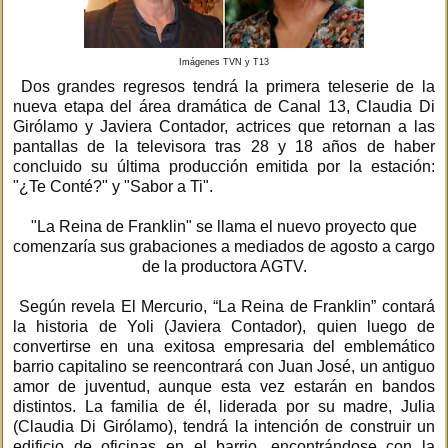
Imágenes TVN y T13
Dos grandes regresos tendrá la primera teleserie de la
nueva etapa del área dramática de Canal 13, Claudia Di
Girólamo y Javiera Contador, actrices que retornan a las
pantallas de la televisora tras 28 y 18 años de haber
concluido su última producción emitida por la estación:
"¿Te Conté?" y "Sabor a Ti".
"La Reina de Franklin" se llama el nuevo proyecto que
comenzaría sus grabaciones a mediados de agosto a cargo
de la productora AGTV.
Según revela El Mercurio, “La Reina de Franklin” contará
la historia de Yoli (Javiera Contador), quien luego de
convertirse en una exitosa empresaria del emblemático
barrio capitalino se reencontrará con Juan José, un antiguo
amor de juventud, aunque esta vez estarán en bandos
distintos. La familia de él, liderada por su madre, Julia
(Claudia Di Girólamo), tendrá la intención de construir un
edificio de oficinas en el barrio, encontrándose con la