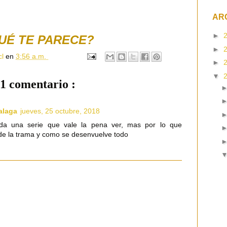
AR
►
UÉ TE PARECE?
►
cl
en
3:56 a.m.
►
▼
1 comentario :
alaga
jueves, 25 octubre, 2018
uda una serie que vale la pena ver, mas por lo que
 de la trama y como se desenvuelve todo