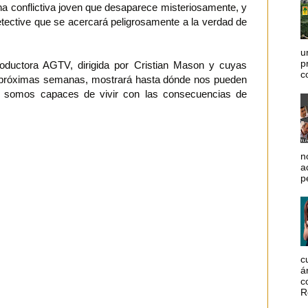
a conflictiva joven que desaparece misteriosamente, y
tective que se acercará peligrosamente a la verdad de
u
p
productora AGTV, dirigida por Cristian Mason y cuyas
c
s próximas semanas, mostrará hasta dónde nos pueden
si somos capaces de vivir con las consecuencias de
n
a
p
c
á
c
R