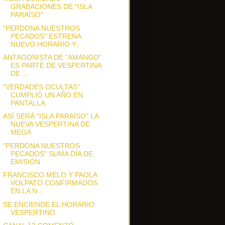
GRABACIONES DE "ISLA
PARAÍSO"
"PERDONA NUESTROS
PECADOS" ESTRENA
NUEVO HORARIO Y...
ANTAGONISTA DE "AMANGO"
ES PARTE DE VESPERTINA
DE ...
"VERDADES OCULTAS"
CUMPLIÓ UN AÑO EN
PANTALLA
ASÍ SERÁ "ISLA PARAÍSO" LA
NUEVA VESPERTINA DE
MEGA
"PERDONA NUESTROS
PECADOS" SUMA DÍA DE
EMISIÓN
FRANCISCO MELO Y PAOLA
VOLPATO CONFIRMADOS
EN LA N...
SE ENCIENDE EL HORARIO
VESPERTINO