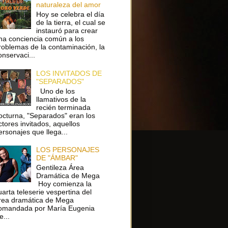
naturaleza del amor
Hoy se celebra el día
de la tierra, el cual se
instauró para crear
na conciencia común a los
roblemas de la contaminación, la
onservaci...
LOS INVITADOS DE
"SEPARADOS"
Uno de los
llamativos de la
recién terminada
octurna, "Separados" eran los
ctores invitados, aquellos
ersonajes que llega...
LOS PERSONAJES
DE "ÁMBAR"
Gentileza Área
Dramática de Mega
Hoy comienza la
uarta teleserie vespertina del
rea dramática de Mega
omandada por María Eugenia
e...