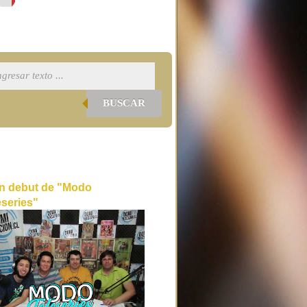
BUSCAR
n debut de "Modo
eseries"