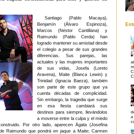
Santiago (Pablo Macaya),
Benjamín (Álvaro Espinoza),
Ent
Marcos (Néstor Cantillana) y
Raimundo (Pablo Cerda) han
logrado mantener su amistad desde
el colegio a pesar de sus grandes
diferencias. Sus parejas, las
actuales y las mujeres importantes
a
m
de sus vidas, Josefa (Loreto
C
Aravena), Maite (Blanca Lewin) y
C
Trinidad (Ignacia Baeza), también
son parte de este grupo que ya
cuenta décadas de complicidad.
Sin embargo, la tragedia que surge
en esa fiesta cambiará sus
d
destinos para siempre, llevándolos
a
a moverse entre la culpa y el miedo
c
onstruido. Por otro lado, aparecen Ágata (Josefina
 de Raimundo que pondrá en jaque a Maite; Carmen