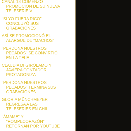
CANAL 13 COMENZÓ
PROMOCIÓN DE SU NUEVA
TELESERIE V...
"SI YO FUERA RICO"
CONCLUYÓ SUS
GRABACIONES
ASÍ SE PROMOCIONÓ EL
ALARGUE DE "MACHOS"
"PERDONA NUESTROS
PECADOS" SE CONVIRTIÓ
EN LA TELE...
CLAUDIA DI GIRÓLAMO Y
JAVIERA CONTADOR
PROTAGONIZA...
"PERDONA NUESTROS
PECADOS" TERMINA SUS
GRABACIONES
GLORIA MÜNCHMEYER
REGRESA A LAS
TELESERIES EN CHIL...
"ÁMAME" Y
"ROMPECORAZÓN"
RETORNAN POR YOUTUBE