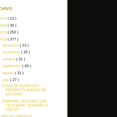
CHIVO
2021
( 13 )
2020
( 30 )
2019
( 250 )
2018
( 377 )
►
diciembre
( 13 )
►
noviembre
( 20 )
►
octubre
( 31 )
►
septiembre
( 40 )
►
agosto
( 31 )
▼
julio
( 27 )
"CASA DE MUÑECOS"
PRESENTÓ AVANCE DE
ESCENAS
TRIBUNAL DECLARÓ QUE
TELESERIE "20AÑERO A
LOS 40" ...
MEGA COMENZÓ