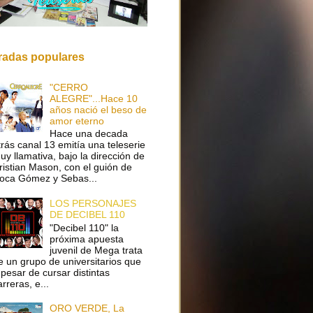
radas populares
"CERRO
ALEGRE"...Hace 10
años nació el beso de
amor eterno
Hace una decada
trás canal 13 emitía una teleserie
uy llamativa, bajo la dirección de
ristian Mason, con el guión de
oca Gómez y Sebas...
LOS PERSONAJES
DE DECIBEL 110
"Decibel 110" la
próxima apuesta
juvenil de Mega trata
e un grupo de universitarios que
 pesar de cursar distintas
arreras, e...
ORO VERDE, La