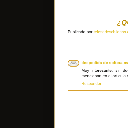
¿Q
Publicado por
teleserieschilenas.
despedida de soltera m
Muy interesante, sin d
mencionan en el articulo
Responder