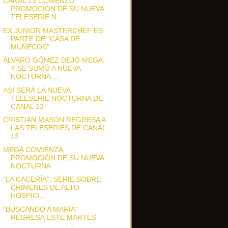
CANAL 13 COMENZÓ
PROMOCIÓN DE SU NUEVA
TELESERIE N...
EX JUNIOR MASTERCHEF ES
PARTE DE "CASA DE
MUÑECOS"
ÁLVARO GÓMEZ DEJÓ MEGA
Y SE SUMÓ A NUEVA
NOCTURNA ...
ASÍ SERÁ LA NUEVA
TELESERIE NOCTURNA DE
CANAL 13
CRISTIAN MASON REGRESA A
LAS TELESERIES DE CANAL
13
MEGA COMIENZA
PROMOCIÓN DE SU NUEVA
NOCTURNA
"LA CACERÍA", SERIE SOBRE
CRÍMENES DE ALTO
HOSPICI...
"BUSCANDO A MARÍA"
REGRESA ESTE MARTES