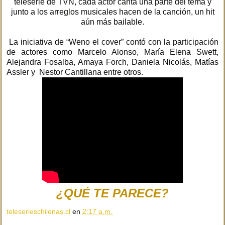
teleserie de TVN, cada actor canta una parte del tema y
junto a los arreglos musicales hacen de la canción, un hit
aún más bailable.
La iniciativa de “Weno el cover” contó con la participación
de actores como Marcelo Alonso, María Elena Swett,
Alejandra Fosalba, Amaya Forch, Daniela Nicolás, Matías
Assler y Nestor Cantillana entre otros.
¿QUÉ TE PARECE?
teleserieschilenas.cl
en
2:17 a.m.