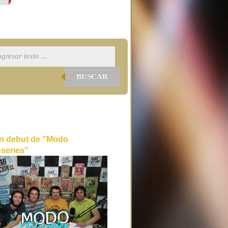
BUSCAR
n debut de "Modo
eseries"