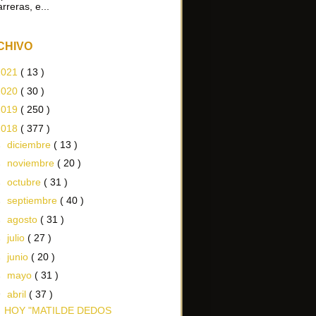
arreras, e...
CHIVO
2021
( 13 )
2020
( 30 )
2019
( 250 )
2018
( 377 )
►
diciembre
( 13 )
►
noviembre
( 20 )
►
octubre
( 31 )
►
septiembre
( 40 )
►
agosto
( 31 )
►
julio
( 27 )
►
junio
( 20 )
►
mayo
( 31 )
▼
abril
( 37 )
HOY "MATILDE DEDOS