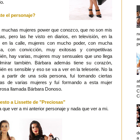
do.
te el personaje?
muchas mujeres power que conozco, que no son mis
n
as, pero las he visto en diarios, en televisión, en la
a
, en la calle, mujeres con mucho poder, con mucha
p
za, con convicción, muy exitosas y competitivas
ién, hay varias, mujeres muy sensuales que uno llega
mirar también. Bárbara además tiene su corazón,
ién es sensible y eso se va a ver en la teleserie. No la
 a partir de una sola persona, fuí tomando ciertas
a
tas de varias mujeres y fuí formando a esta mujer
m
rosa llamada Bárbara Donoso.
C
C
sto a Lissette de "Preciosas"
 que ver a mi anterior personaje y nada que ver a mi.
d
a