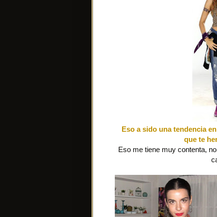
Eso a sido una tendencia en t
que te he
Eso me tiene muy contenta, no 
c