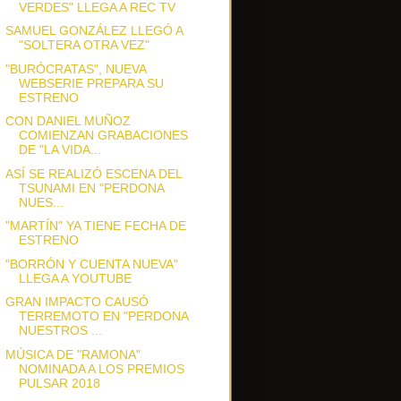
VERDES" LLEGA A REC TV
SAMUEL GONZÁLEZ LLEGÓ A
"SOLTERA OTRA VEZ"
"BURÓCRATAS", NUEVA
WEBSERIE PREPARA SU
ESTRENO
CON DANIEL MUÑOZ
COMIENZAN GRABACIONES
DE "LA VIDA...
ASÍ SE REALIZÓ ESCENA DEL
TSUNAMI EN "PERDONA
NUES...
"MARTÍN" YA TIENE FECHA DE
ESTRENO
"BORRÓN Y CUENTA NUEVA"
LLEGA A YOUTUBE
GRAN IMPACTO CAUSÓ
TERREMOTO EN "PERDONA
NUESTROS ...
MÚSICA DE "RAMONA"
NOMINADA A LOS PREMIOS
PULSAR 2018