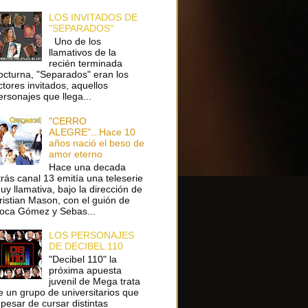
LOS INVITADOS DE
"SEPARADOS"
Uno de los
llamativos de la
recién terminada
octurna, "Separados" eran los
ctores invitados, aquellos
ersonajes que llega...
"CERRO
ALEGRE"...Hace 10
años nació el beso de
amor eterno
Hace una decada
trás canal 13 emitía una teleserie
uy llamativa, bajo la dirección de
ristian Mason, con el guión de
oca Gómez y Sebas...
LOS PERSONAJES
DE DECIBEL 110
"Decibel 110" la
próxima apuesta
juvenil de Mega trata
e un grupo de universitarios que
 pesar de cursar distintas