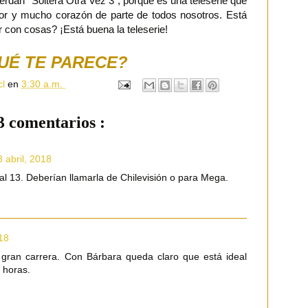
ierdan "Soltera Otra Vez 3", porque es una teleserie que
r y mucho corazón de parte de todos nosotros. Está
con cosas? ¡Está buena la teleserie!
UÉ TE PARECE?
cl
en
3:30 a.m.
3 comentarios :
 abril, 2018
l 13. Deberían llamarla de Chilevisión o para Mega.
018
gran carrera. Con Bárbara queda claro que está ideal
5 horas.