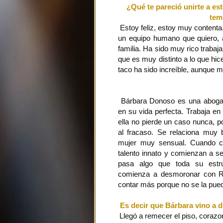
¿Qué te pareció unirte a es
tem
Estoy feliz, estoy muy contenta
un equipo humano que quiero,
familia. Ha sido muy rico trabaja
que es muy distinto a lo que hice
taco ha sido increíble, aunque 
Bárbara Donoso es una abogad
en su vida perfecta. Trabaja e
ella no pierde un caso nunca, 
al fracaso. Se relaciona muy
mujer muy sensual. Cuando c
talento innato y comienzan a se
pasa algo que toda su estru
comienza a desmoronar con Ro
contar más porque no se la pued
Es decir que Bárbara vino a 
Llegó a remecer el piso, corazo