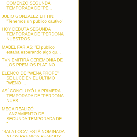
COMENZÓ SEGUNDA
TEMPORADA DE "PE...
JULIO GONZÁLEZ LITTIN:
"Tenemos un público cautivo"
HOY DEBUTA SEGUNDA
TEMPORADA DE "PERDONA
NUESTROS ...
MABEL FARÍAS: "El público
estaba esperando algo qu...
TVN EMITIRÁ CEREMONIA DE
LOS PREMIOS PLATINO
ELENCO DE "WENA PROFE"
SE LUCE EN EL ÚLTIMO
"WENO ...
ASÍ CONCLUYÓ LA PRIMERA
TEMPORADA DE "PERDONA
NUES...
MEGA REALIZÓ
LANZAMIENTO DE
SEGUNDA TEMPORADA DE
"...
"BALA LOCA" ESTÁ NOMINADA
A LOS PREMIOS PEABODY