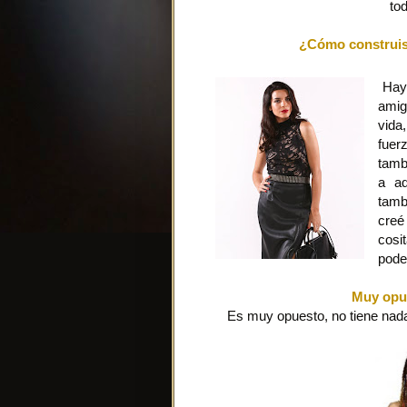
to
¿Cómo construis
Hay 
amig
vida
fuer
tamb
a ad
tamb
creé
cosi
pode
Muy opue
Es muy opuesto, no tiene nada