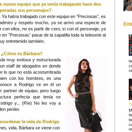
te nuevo equipo que ya venía trabajando hace dos
poradas sus personajes?
. Ya había trabajado con este equipo en "Preciosas", es
 admiro y respeto mucho, ya se armó una especie de
Ent
r con ellos, no es partir de cero, sí con el personaje, ya
 en "Preciosas" pasar de la zapatilla toda la teleserie al
muy entretenido también.
¿Cómo es Bárbara?
a muy exitosa y estructurada
t
c
n un staff de abogados en donde
r
por lo que no está acostumbrada
 bien con los hombres, es una
onoce a Rodrigo ve en él un
r partner de equipo, pero luego
ctura perfecta que tenía se
drigo y... (Ríe) No les voy a
T
en perder.
M
f
t
desordenar la vida de Rodrigo
c
nes, vida. Bárbara se viene con
m