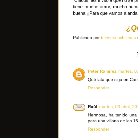
Chicos, les invito a que no se p
tiene mucho amor, mucho humo
buena ¿Para que vamos a andar 
¿Q
Publicado por
teleserieschilenas.
Peter Ramírez
martes, 03
Qué lata que siga en Cana
Responder
Raúl
martes, 03 abril, 2
Hermosa, ha tenido una 
para una villana de las 1
Responder