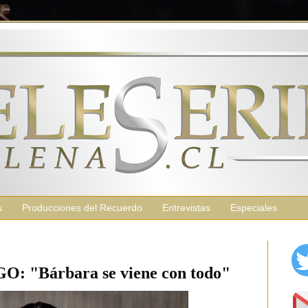
s
Producciones del Recuerdo
Entrevistas
Especiales
 "Bárbara se viene con todo"