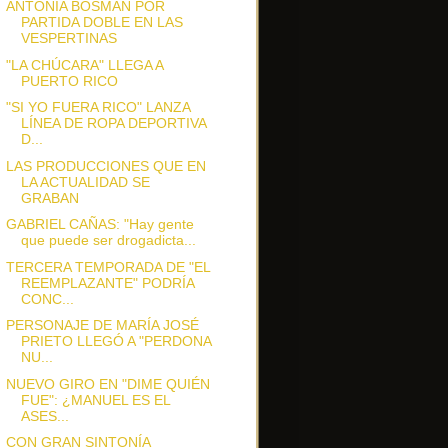
ANTONIA BOSMAN POR
PARTIDA DOBLE EN LAS
VESPERTINAS
"LA CHÚCARA" LLEGA A
PUERTO RICO
"SI YO FUERA RICO" LANZA
LÍNEA DE ROPA DEPORTIVA
D...
LAS PRODUCCIONES QUE EN
LA ACTUALIDAD SE
GRABAN
GABRIEL CAÑAS: "Hay gente
que puede ser drogadicta...
TERCERA TEMPORADA DE "EL
REEMPLAZANTE" PODRÍA
CONC...
PERSONAJE DE MARÍA JOSÉ
PRIETO LLEGÓ A "PERDONA
NU...
NUEVO GIRO EN "DIME QUIÉN
FUE": ¿MANUEL ES EL
ASES...
CON GRAN SINTONÍA