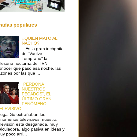
radas populares
¿QUIÉN MATÓ AL
NACHO?
Es la gran incógnita
de "Vuelve
Temprano" la
eleserie nocturna de TVN,
onocer que pasó esa noche, las
azones por las que ...
"PERDONA
NUESTROS
PECADOS", EL
ÚLTIMO GRAN
FENÓMENO
ELEVISIVO
ega Se extrañaban los
enómenos televisivos, nuestra
elevisión está desganada, muy
alculadora, algo pasiva en ideas y
uy poco arri...