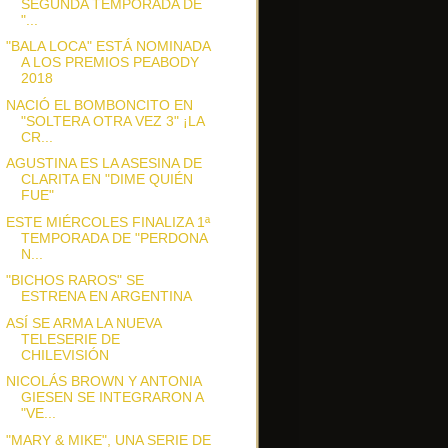
SEGUNDA TEMPORADA DE
"...
"BALA LOCA" ESTÁ NOMINADA
A LOS PREMIOS PEABODY
2018
NACIÓ EL BOMBONCITO EN
"SOLTERA OTRA VEZ 3" ¡LA
CR...
AGUSTINA ES LA ASESINA DE
CLARITA EN "DIME QUIÉN
FUE"
ESTE MIÉRCOLES FINALIZA 1ª
TEMPORADA DE "PERDONA
N...
"BICHOS RAROS" SE
ESTRENA EN ARGENTINA
ASÍ SE ARMA LA NUEVA
TELESERIE DE
CHILEVISIÓN
NICOLÁS BROWN Y ANTONIA
GIESEN SE INTEGRARON A
"VE...
"MARY & MIKE", UNA SERIE DE