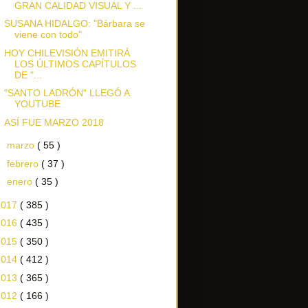
GRAN CALIDAD VISUAL Y ...
SUSANA HIDALGO: "Bárbara se
viene con todo"
HOY CHILEVISIÓN EMITIRÁ
LOS ÚLTIMOS CAPÍTULOS
DE "...
"SANTO LADRÓN" LLEGÓ A
YOUTUBE
ASÍ FUE MARZO 2018
►
marzo
( 55 )
►
febrero
( 37 )
►
enero
( 35 )
2017
( 385 )
2016
( 435 )
2015
( 350 )
2014
( 412 )
2013
( 365 )
2012
( 166 )