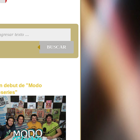
BUSCAR
n debut de "Modo
eseries"