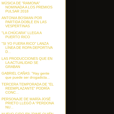
MÚSICA DE "RAMONA"
NOMINADA A LOS PREMIOS
PULSAR 2018
ANTONIA BOSMAN POR
PARTIDA DOBLE EN LAS
VESPERTINAS
"LA CHÚCARA" LLEGA A
PUERTO RICO
"SI YO FUERA RICO" LANZA
LÍNEA DE ROPA DEPORTIVA
D...
LAS PRODUCCIONES QUE EN
LA ACTUALIDAD SE
GRABAN
GABRIEL CAÑAS: "Hay gente
que puede ser drogadicta...
TERCERA TEMPORADA DE "EL
REEMPLAZANTE" PODRÍA
CONC...
PERSONAJE DE MARÍA JOSÉ
PRIETO LLEGÓ A "PERDONA
NU...
NUEVO GIRO EN "DIME QUIÉN