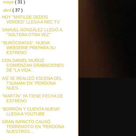
►
mayo
( 31 )
▼
abril
( 37 )
HOY "MATILDE DEDOS
VERDES" LLEGA A REC TV
SAMUEL GONZÁLEZ LLEGÓ A
"SOLTERA OTRA VEZ"
"BURÓCRATAS", NUEVA
WEBSERIE PREPARA SU
ESTRENO
CON DANIEL MUÑOZ
COMIENZAN GRABACIONES
DE "LA VIDA...
ASÍ SE REALIZÓ ESCENA DEL
TSUNAMI EN "PERDONA
NUES...
"MARTÍN" YA TIENE FECHA DE
ESTRENO
"BORRÓN Y CUENTA NUEVA"
LLEGA A YOUTUBE
GRAN IMPACTO CAUSÓ
TERREMOTO EN "PERDONA
NUESTROS ...