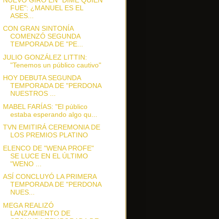
FUE": ¿MANUEL ES EL
ASES...
CON GRAN SINTONÍA
COMENZÓ SEGUNDA
TEMPORADA DE "PE...
JULIO GONZÁLEZ LITTIN:
"Tenemos un público cautivo"
HOY DEBUTA SEGUNDA
TEMPORADA DE "PERDONA
NUESTROS ...
MABEL FARÍAS: "El público
estaba esperando algo qu...
TVN EMITIRÁ CEREMONIA DE
LOS PREMIOS PLATINO
ELENCO DE "WENA PROFE"
SE LUCE EN EL ÚLTIMO
"WENO ...
ASÍ CONCLUYÓ LA PRIMERA
TEMPORADA DE "PERDONA
NUES...
MEGA REALIZÓ
LANZAMIENTO DE