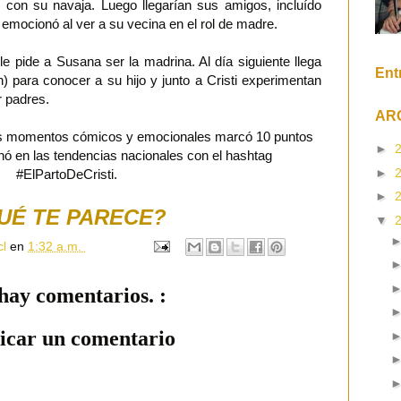
l con su navaja. Luego llegarían sus amigos, incluído
emocionó al ver a su vecina en el rol de madre.
le pide a Susana ser la madrina. Al día siguiente llega
Ent
 para conocer a su hijo y junto a Cristi experimentan
r padres.
AR
sus momentos cómicos y emocionales marcó 10 puntos
►
onó en las tendencias nacionales con el hashtag
►
#ElPartoDeCristi.
►
UÉ TE PARECE?
▼
cl
en
1:32 a.m.
hay comentarios. :
icar un comentario