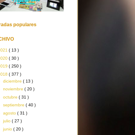
radas populares
CHIVO
2021
( 13 )
2020
( 30 )
2019
( 250 )
2018
( 377 )
►
diciembre
( 13 )
►
noviembre
( 20 )
►
octubre
( 31 )
►
septiembre
( 40 )
►
agosto
( 31 )
►
julio
( 27 )
►
junio
( 20 )