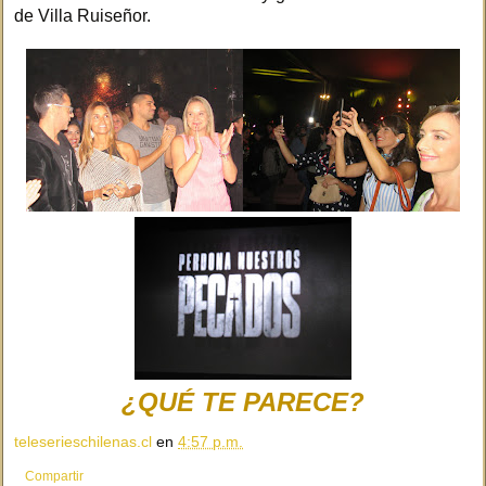
de Villa Ruiseñor.
¿QUÉ TE PARECE?
teleserieschilenas.cl
en
4:57 p.m.
Compartir