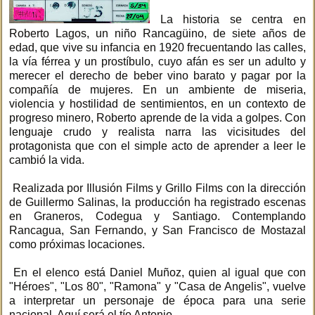
La historia se centra en
Roberto Lagos, un niño Rancagüino, de siete años de
edad, que vive su infancia en 1920 frecuentando las calles,
la vía férrea y un prostíbulo, cuyo afán es ser un adulto y
merecer el derecho de beber vino barato y pagar por la
compañía de mujeres. En un ambiente de miseria,
violencia y hostilidad de sentimientos, en un contexto de
progreso minero, Roberto aprende de la vida a golpes. Con
lenguaje crudo y realista narra las vicisitudes del
protagonista que con el simple acto de aprender a leer le
cambió la vida.
Realizada por Illusión Films y Grillo Films con la dirección
de Guillermo Salinas, la producción ha registrado escenas
en Graneros, Codegua y Santiago. Contemplando
Rancagua, San Fernando, y San Francisco de Mostazal
como próximas locaciones.
En el elenco está Daniel Muñoz, quien al igual que con
"Héroes", "Los 80", "Ramona" y "Casa de Angelis", vuelve
a interpretar un personaje de época para una serie
nacional. Aquí será el tío Antonio.