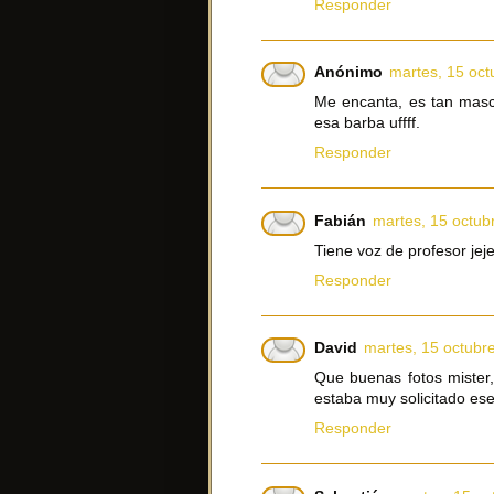
Responder
Anónimo
martes, 15 oct
Me encanta, es tan mascu
esa barba uffff.
Responder
Fabián
martes, 15 octub
Tiene voz de profesor jej
Responder
David
martes, 15 octubr
Que buenas fotos mister
estaba muy solicitado ese
Responder