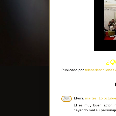
¿Q
Publicado por
teleserieschilenas.
Elvira
martes, 15 octubr
Él es muy buen actor, m
cayendo mal su personaj