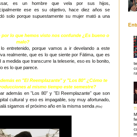
ssar, es un hombre que vela por sus hijos,
ncipalmente ese es su objetivo, hace diez años se
dó solo porque supuestamente su mujer mató a una
Ent
ro por lo que hemos visto nos confunde ¿Es bueno o
malo?
 lo entretenido, porque vamos a ir develando a este
va realmente, que es lo que siente por Fátima, que es
l a medida que transcurre la teleserie, eso es lo bonito,
t
o es lo que parece.
c
r
demás en "El Reemplazante" y "Los 80" ¿Cómo te
 producciones al mismo tiempo este semestre?
cipar además en "Los 80" y "El Reemplazante" que son
pital cultural y eso es impagable, soy muy afortunado,
jalá sigamos el próximo año en la misma senda
(Ríe)
T
M
f
t
c
m