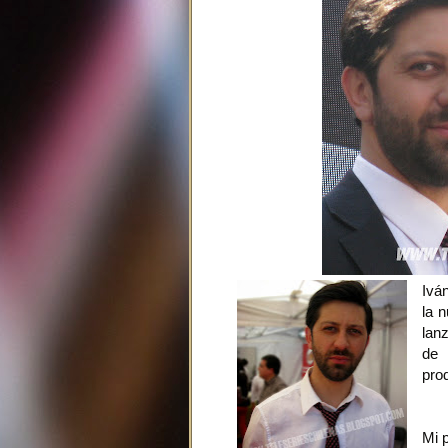
Ivá
la 
lan
de 
pro
Mi 