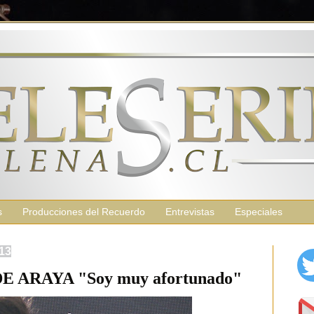
s
Producciones del Recuerdo
Entrevistas
Especiales
013
 ARAYA "Soy muy afortunado"