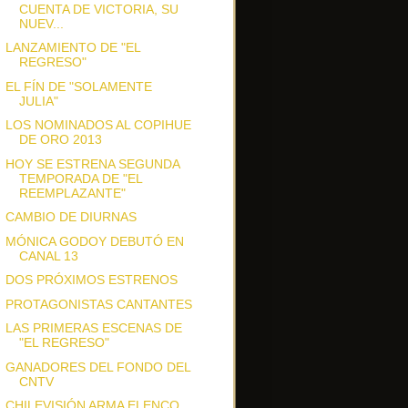
CUENTA DE VICTORIA, SU
NUEV...
LANZAMIENTO DE "EL
REGRESO"
EL FÍN DE "SOLAMENTE
JULIA"
LOS NOMINADOS AL COPIHUE
DE ORO 2013
HOY SE ESTRENA SEGUNDA
TEMPORADA DE "EL
REEMPLAZANTE"
CAMBIO DE DIURNAS
MÓNICA GODOY DEBUTÓ EN
CANAL 13
DOS PRÓXIMOS ESTRENOS
PROTAGONISTAS CANTANTES
LAS PRIMERAS ESCENAS DE
"EL REGRESO"
GANADORES DEL FONDO DEL
CNTV
CHILEVISIÓN ARMA ELENCO