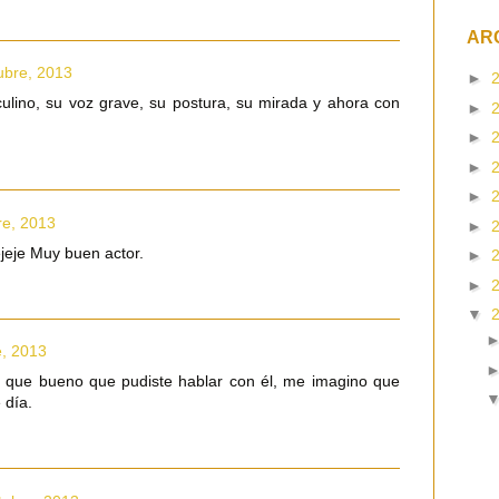
AR
ubre, 2013
►
lino, su voz grave, su postura, su mirada y ahora con
►
►
►
►
re, 2013
►
ejeje Muy buen actor.
►
►
▼
e, 2013
, que bueno que pudiste hablar con él, me imagino que
 día.