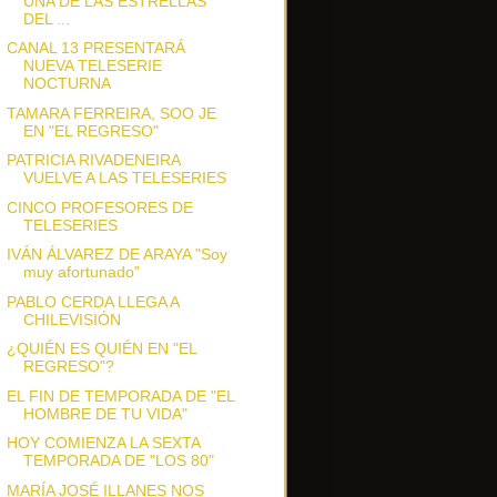
UNA DE LAS ESTRELLAS
DEL ...
CANAL 13 PRESENTARÁ
NUEVA TELESERIE
NOCTURNA
TAMARA FERREIRA, SOO JE
EN "EL REGRESO"
PATRICIA RIVADENEIRA
VUELVE A LAS TELESERIES
CINCO PROFESORES DE
TELESERIES
IVÁN ÁLVAREZ DE ARAYA "Soy
muy afortunado"
PABLO CERDA LLEGA A
CHILEVISIÓN
¿QUIÉN ES QUIÉN EN "EL
REGRESO"?
EL FIN DE TEMPORADA DE "EL
HOMBRE DE TU VIDA"
HOY COMIENZA LA SEXTA
TEMPORADA DE "LOS 80"
MARÍA JOSÉ ILLANES NOS