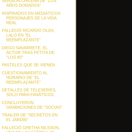
VERSIÓN CHILENA DE "LOS
AÑOS DORADOS"
INSPIRADOS EN MEDIÁTICOS
PERSONAJES DE LA VIDA
REAL
FALLECIÓ RICARDO OLEA,
LALO EN "EL
REEMPLAZANTE"
DIEGO NAVARRETE, EL
ACTOR TRAS PETITA DE
"LOS 80"
PASTELES QUE SE VIENEN
CUESTIONAMIENTO AL
HORARIO DE "EL
REEMPLAZANTE"
DETALLES DE TELESERIES,
SOLO PARA FANÁTICOS
CONCLUYERON
GRABACIONES DE "SOCIAS"
TRAILER DE "SECRETOS EN
EL JARDÍN"
FALLECIÓ GRETHA NILSSON,