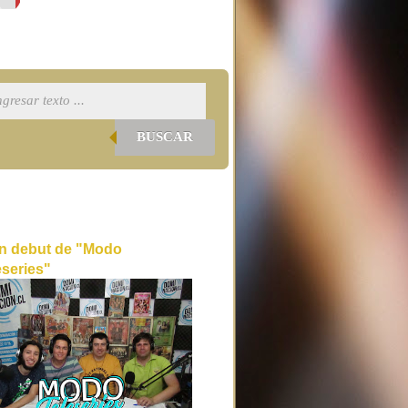
BUSCAR
n debut de "Modo
eseries"