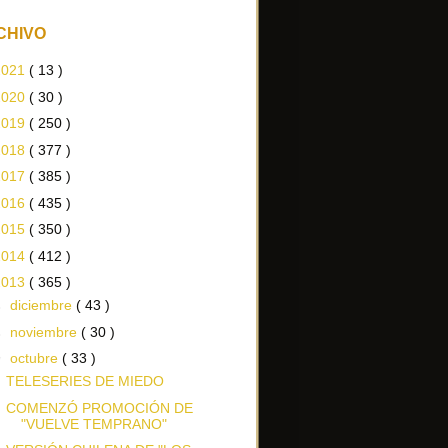
CHIVO
2021
( 13 )
2020
( 30 )
2019
( 250 )
2018
( 377 )
2017
( 385 )
2016
( 435 )
2015
( 350 )
2014
( 412 )
2013
( 365 )
►
diciembre
( 43 )
►
noviembre
( 30 )
▼
octubre
( 33 )
TELESERIES DE MIEDO
COMENZÓ PROMOCIÓN DE
"VUELVE TEMPRANO"