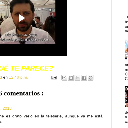
U
t
e
a
a
UÉ TE PARECE?
m
C
cl
en
12:49 p.m.
C
6 comentarios :
e, 2013
d
e es grato verlo en la teleserie, aunque ya me está
a
e.
c