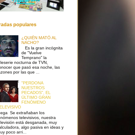
radas populares
¿QUIÉN MATÓ AL
NACHO?
Es la gran incógnita
de "Vuelve
Temprano" la
eleserie nocturna de TVN,
onocer que pasó esa noche, las
azones por las que ...
"PERDONA
NUESTROS
PECADOS", EL
ÚLTIMO GRAN
FENÓMENO
ELEVISIVO
ega Se extrañaban los
enómenos televisivos, nuestra
elevisión está desganada, muy
alculadora, algo pasiva en ideas y
uy poco arri...