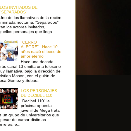
LOS INVITADOS DE
"SEPARADOS"
no de los llamativos de la recién
erminada nocturna, "Separados"
ran los actores invitados,
quellos personajes que llega...
"CERRO
ALEGRE"...Hace 10
años nació el beso de
amor eterno
Hace una decada
trás canal 13 emitía una teleserie
uy llamativa, bajo la dirección de
ristian Mason, con el guión de
oca Gómez y Sebas...
LOS PERSONAJES
DE DECIBEL 110
"Decibel 110" la
próxima apuesta
juvenil de Mega trata
e un grupo de universitarios que
 pesar de cursar distintas
arreras, e...