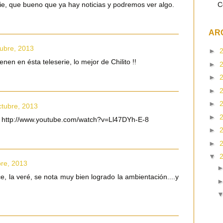
C
rie, que bueno que ya hay noticias y podremos ver algo.
AR
tubre, 2013
►
enen en ésta teleserie, lo mejor de Chilito !!
►
►
►
►
ctubre, 2013
►
 http://www.youtube.com/watch?v=Ll47DYh-E-8
►
►
▼
bre, 2013
, la veré, se nota muy bien logrado la ambientación....y