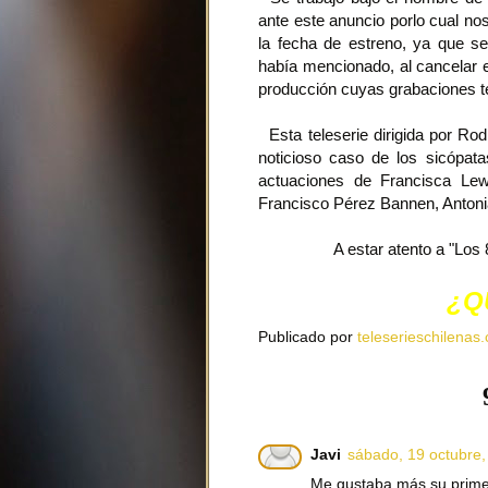
ante este anuncio porlo cual no
la fecha de estreno, ya que s
había mencionado, al cancelar e
producción cuyas grabaciones 
Esta teleserie dirigida por Rod
noticioso caso de los sicópat
actuaciones de Francisca Lew
Francisco Pérez Bannen, Antonia
A estar atento a "Los 
¿Q
Publicado por
teleserieschilenas.
Javi
sábado, 19 octubre
Me gustaba más su primer 