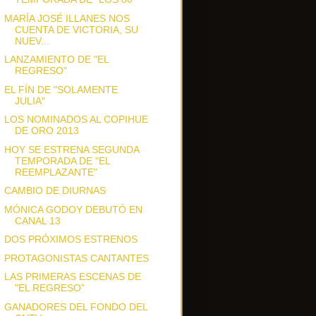
MARÍA JOSÉ ILLANES NOS
CUENTA DE VICTORIA, SU
NUEV...
LANZAMIENTO DE "EL
REGRESO"
EL FÍN DE "SOLAMENTE
JULIA"
LOS NOMINADOS AL COPIHUE
DE ORO 2013
HOY SE ESTRENA SEGUNDA
TEMPORADA DE "EL
REEMPLAZANTE"
CAMBIO DE DIURNAS
MÓNICA GODOY DEBUTÓ EN
CANAL 13
DOS PRÓXIMOS ESTRENOS
PROTAGONISTAS CANTANTES
LAS PRIMERAS ESCENAS DE
"EL REGRESO"
GANADORES DEL FONDO DEL