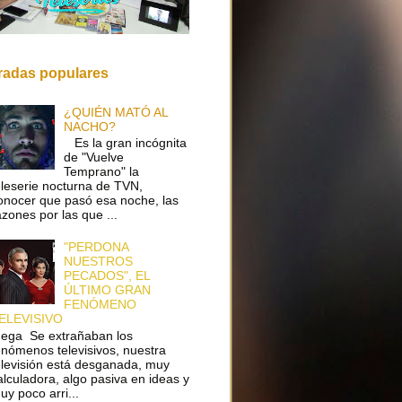
radas populares
¿QUIÉN MATÓ AL
NACHO?
Es la gran incógnita
de "Vuelve
Temprano" la
eleserie nocturna de TVN,
onocer que pasó esa noche, las
azones por las que ...
"PERDONA
NUESTROS
PECADOS", EL
ÚLTIMO GRAN
FENÓMENO
ELEVISIVO
ega Se extrañaban los
enómenos televisivos, nuestra
elevisión está desganada, muy
alculadora, algo pasiva en ideas y
uy poco arri...