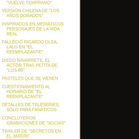
"VUELVE TEMPRANO"
VERSIÓN CHILENA DE "LOS
AÑOS DORADOS"
INSPIRADOS EN MEDIÁTICOS
PERSONAJES DE LA VIDA
REAL
FALLECIÓ RICARDO OLEA,
LALO EN "EL
REEMPLAZANTE"
DIEGO NAVARRETE, EL
ACTOR TRAS PETITA DE
"LOS 80"
PASTELES QUE SE VIENEN
CUESTIONAMIENTO AL
HORARIO DE "EL
REEMPLAZANTE"
DETALLES DE TELESERIES,
SOLO PARA FANÁTICOS
CONCLUYERON
GRABACIONES DE "SOCIAS"
TRAILER DE "SECRETOS EN
EL JARDÍN"