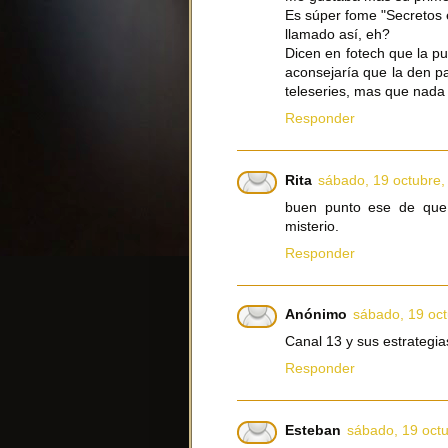
Es súper fome "Secretos e
llamado así, eh?
Dicen en fotech que la p
aconsejaría que la den p
teleseries, mas que nada 
Responder
Rita
sábado, 19 octubre,
buen punto ese de que
misterio.
Responder
Anónimo
sábado, 19 oc
Canal 13 y sus estrategias
Responder
Esteban
sábado, 19 oct