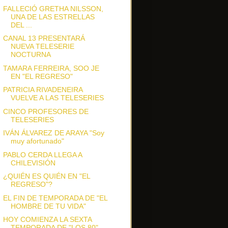
FALLECIÓ GRETHA NILSSON,
UNA DE LAS ESTRELLAS
DEL ...
CANAL 13 PRESENTARÁ
NUEVA TELESERIE
NOCTURNA
TAMARA FERREIRA, SOO JE
EN "EL REGRESO"
PATRICIA RIVADENEIRA
VUELVE A LAS TELESERIES
CINCO PROFESORES DE
TELESERIES
IVÁN ÁLVAREZ DE ARAYA "Soy
muy afortunado"
PABLO CERDA LLEGA A
CHILEVISIÓN
¿QUIÉN ES QUIÉN EN "EL
REGRESO"?
EL FIN DE TEMPORADA DE "EL
HOMBRE DE TU VIDA"
HOY COMIENZA LA SEXTA
TEMPORADA DE "LOS 80"