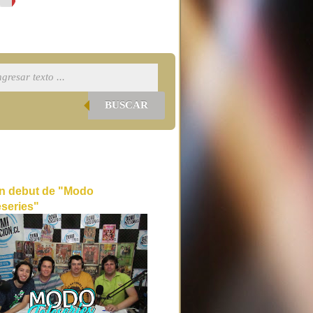
BUSCAR
n debut de "Modo
eseries"