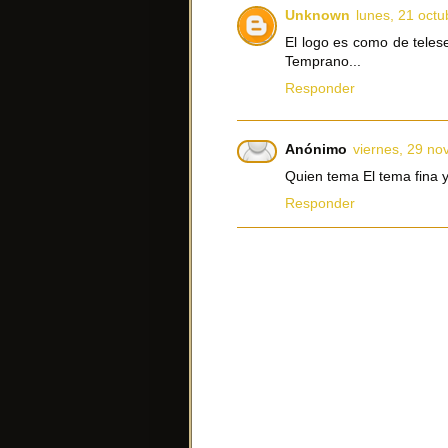
Unknown
lunes, 21 octu
El logo es como de telese
Temprano...
Responder
Anónimo
viernes, 29 no
Quien tema El tema fina y
Responder