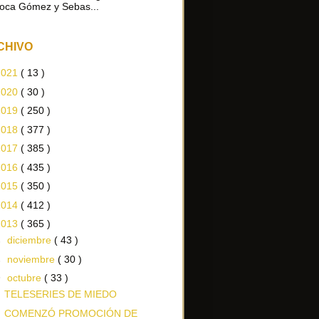
oca Gómez y Sebas...
CHIVO
2021
( 13 )
2020
( 30 )
2019
( 250 )
2018
( 377 )
2017
( 385 )
2016
( 435 )
2015
( 350 )
2014
( 412 )
2013
( 365 )
►
diciembre
( 43 )
►
noviembre
( 30 )
▼
octubre
( 33 )
TELESERIES DE MIEDO
COMENZÓ PROMOCIÓN DE