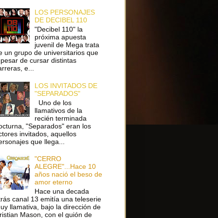
LOS PERSONAJES
DE DECIBEL 110
"Decibel 110" la
próxima apuesta
juvenil de Mega trata
e un grupo de universitarios que
 pesar de cursar distintas
arreras, e...
LOS INVITADOS DE
"SEPARADOS"
Uno de los
llamativos de la
recién terminada
octurna, "Separados" eran los
ctores invitados, aquellos
ersonajes que llega...
"CERRO
ALEGRE"...Hace 10
años nació el beso de
amor eterno
Hace una decada
trás canal 13 emitía una teleserie
uy llamativa, bajo la dirección de
ristian Mason, con el guión de