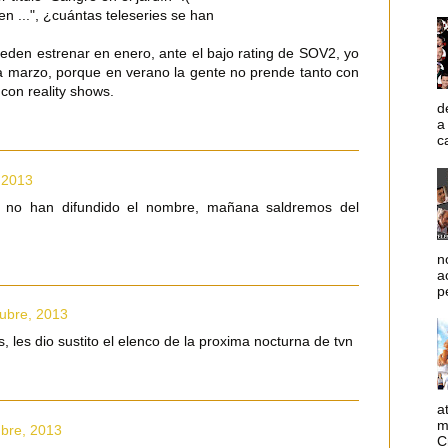
n ...", ¿cuántas teleseries se han
ueden estrenar en enero, ante el bajo rating de SOV2, yo
a marzo, porque en verano la gente no prende tanto con
con reality shows.
d
a
c
 2013
 no han difundido el nombre, mañana saldremos del
n
a
p
tubre, 2013
, les dio sustito el elenco de la proxima nocturna de tvn
a
m
ubre, 2013
C