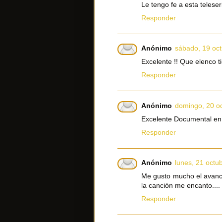
Le tengo fe a esta telese
Responder
Anónimo
sábado, 19 oc
Excelente !! Que elenco ti
Responder
Anónimo
domingo, 20 o
Excelente Documental en
Responder
Anónimo
lunes, 21 octu
Me gusto mucho el avance
la canción me encanto....
Responder