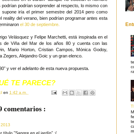
s podrían podrían sorprender al respecto, lo mismo con
e supone iría el primer semestre del 2014 pero como
l reality del verano, bien podrían programar antes esta
Ent
terminaron
el 30 de septiembre.
rigo Velásquez y Felipe Marchetti, está inspirada en el
as de Viña del Mar de los años 80 y cuenta con las
in, Mario Horton, Cristian Campos, Mónica Godoy,
 Zegers, Alejandro Goic y un gran elenco.
t
c
80" y ver el adelanto de esta nueva propuesta.
r
UÉ TE PARECE?
cl
en
1:42 a.m.
T
9 comentarios :
M
f
t
, 2013
c
m
título "Sangre en el jardín" :(