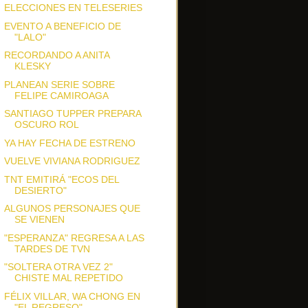
ELECCIONES EN TELESERIES
EVENTO A BENEFICIO DE
"LALO"
RECORDANDO A ANITA
KLESKY
PLANEAN SERIE SOBRE
FELIPE CAMIROAGA
SANTIAGO TUPPER PREPARA
OSCURO ROL
YA HAY FECHA DE ESTRENO
VUELVE VIVIANA RODRIGUEZ
TNT EMITIRÁ "ECOS DEL
DESIERTO"
ALGUNOS PERSONAJES QUE
SE VIENEN
"ESPERANZA" REGRESA A LAS
TARDES DE TVN
"SOLTERA OTRA VEZ 2"
CHISTE MAL REPETIDO
FÉLIX VILLAR, WA CHONG EN
"EL REGRESO"