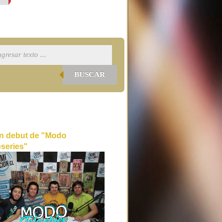
BUSCAR
n debut de "Modo
eseries"