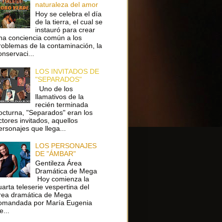
naturaleza del amor
Hoy se celebra el día
de la tierra, el cual se
instauró para crear
na conciencia común a los
roblemas de la contaminación, la
onservaci...
LOS INVITADOS DE
"SEPARADOS"
Uno de los
llamativos de la
recién terminada
octurna, "Separados" eran los
ctores invitados, aquellos
ersonajes que llega...
LOS PERSONAJES
DE "ÁMBAR"
Gentileza Área
Dramática de Mega
Hoy comienza la
uarta teleserie vespertina del
rea dramática de Mega
omandada por María Eugenia
e...