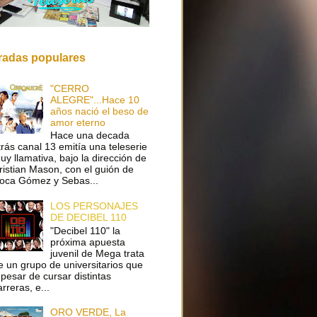
radas populares
"CERRO
ALEGRE"...Hace 10
años nació el beso de
amor eterno
Hace una decada
trás canal 13 emitía una teleserie
uy llamativa, bajo la dirección de
ristian Mason, con el guión de
oca Gómez y Sebas...
LOS PERSONAJES
DE DECIBEL 110
"Decibel 110" la
próxima apuesta
juvenil de Mega trata
e un grupo de universitarios que
 pesar de cursar distintas
arreras, e...
ORO VERDE, La