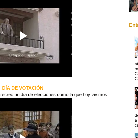
Ent
a
m
C
C
DÍA DE VOTACIÓN
" recreó un día de elecciones como la que hoy vivimos
d
a
c