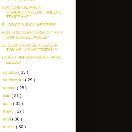
HOY COMENZARON
GRABACIONES DE "VUELVE
TEMPRANO"
EL ODIADO JUAN HERRERA
FALLECIÓ DIRECTOR DE "A LA
SOMBRA DEL ÁNGEL"
EL SUSPENSO SE VUELVE A
TOMAR LAS NOCTURNAS
LA RED PREPARA SERIE PARA
EL 2014
►
octubre
( 33 )
►
septiembre
( 29 )
►
agosto
( 28 )
►
julio
( 31 )
►
junio
( 31 )
►
mayo
( 27 )
►
abril
( 30 )
►
marzo
( 30 )