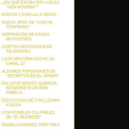
¿EN QUÉ ESTÁN HOY LOS EX
"GEN MISHIMA"?
DISCOS Y DVD's A LA VENTA
NUEVO SPOT DE "VUELVE
TEMPRANO"
INSPIRACIÓN DE CASOS
NOTICIOSOS
CORTOS NOTICIOSOS DE
TELESERIES
LA OCHENTERA NOCHE DE
CANAL 13
ALGUNOS PERSONAJES DE
"SECRETOS EN EL JARDÍN"
FALLECIÓ BENITO QUERCIA,
INTERPRETE DE DON
FARID D...
EJECUTIVOS DE TVN LLEGAN
A MEGA
LOS POSIBLES CULPABLES
DE "EL REGRESO"
DANIELA RAMIREZ POR TRES