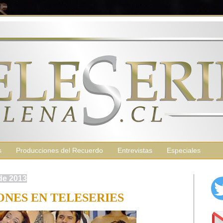
s
Producciones del Recuerdo
Entrevistas
Especiales
de 2013
ONES EN TELESERIES