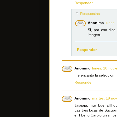
Responder
Respuestas
Anónimo
lunes,
Si, por eso dice
imagen.
Responder
Anónimo
lunes, 18 novi
me encanto la selección
Responder
Anónimo
martes, 19 no
Jajajaja, muy buena!!! q
Las tres locas de Sucupir
el Tiberio Carpio un sinve