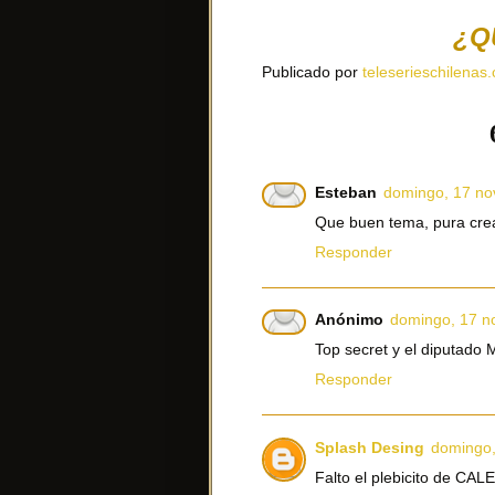
¿Q
Publicado por
teleserieschilenas.
Esteban
domingo, 17 no
Que buen tema, pura crea
Responder
Anónimo
domingo, 17 n
Top secret y el diputado
Responder
Splash Desing
domingo,
Falto el plebicito de C