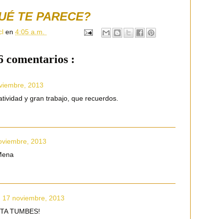
UÉ TE PARECE?
cl
en
4:05 a.m.
6 comentarios :
viembre, 2013
tividad y gran trabajo, que recuerdos.
oviembre, 2013
 Mena
 17 noviembre, 2013
ALETA TUMBES!