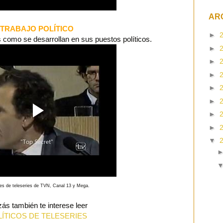
AR
TRABAJO POLÍTICO
►
como se desarrollan en sus puestos políticos.
►
►
►
►
►
►
►
▼
s de teleseries de TVN, Canal 13 y Mega.
ás también te interese leer
ÍTICOS DE TELESERIES