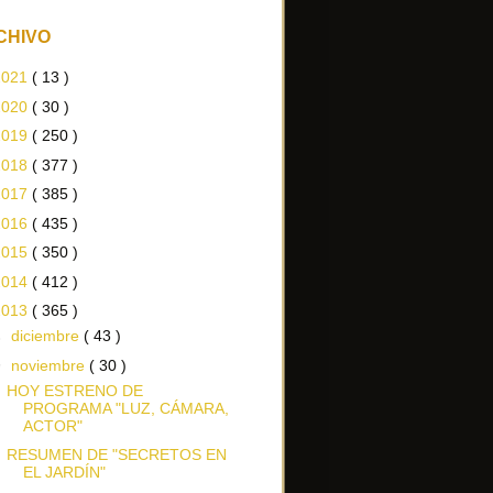
CHIVO
2021
( 13 )
2020
( 30 )
2019
( 250 )
2018
( 377 )
2017
( 385 )
2016
( 435 )
2015
( 350 )
2014
( 412 )
2013
( 365 )
►
diciembre
( 43 )
▼
noviembre
( 30 )
HOY ESTRENO DE
PROGRAMA "LUZ, CÁMARA,
ACTOR"
RESUMEN DE "SECRETOS EN
EL JARDÍN"