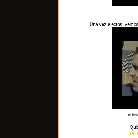
Una vez electos, vemos 
Imágene
Quiz
POL