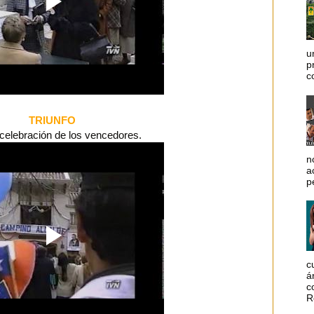
u
p
c
TRIUNFO
celebración de los vencedores.
n
a
p
c
á
c
R