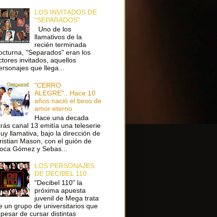
LOS INVITADOS DE
"SEPARADOS"
Uno de los
llamativos de la
recién terminada
octurna, "Separados" eran los
ctores invitados, aquellos
ersonajes que llega...
"CERRO
ALEGRE"...Hace 10
años nació el beso de
amor eterno
Hace una decada
trás canal 13 emitía una teleserie
uy llamativa, bajo la dirección de
ristian Mason, con el guión de
oca Gómez y Sebas...
LOS PERSONAJES
DE DECIBEL 110
"Decibel 110" la
próxima apuesta
juvenil de Mega trata
e un grupo de universitarios que
 pesar de cursar distintas