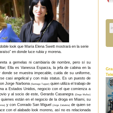
oble look que María Elena Swett mostrará en la serie
raíso" en donde luce rubia y morena.
preta a gemelas ni cambiaría de nombre, pero sí su
tar; Ella es Vanessa Esparza, la jefa de cabina en la
Gra
ar donde se muestra impecable, cuida de su uniforme,
Tel
erse casi angelical y con más status. Es un puesto de
 con Jorge Narbona
quien utiliza el trabajo de
(Santiago Tupper)
ína a Estados Unidos, negocio con el que comienza a
novio y al socio de este, Gerardo Casanegra
(Diego Muñoz)
quienes están en el negocio de la droga en Miami, su
y con Conrado San Miguel
de quien se
rrea)
(Jorge Zabaleta)
ace con el alabado look moreno, así no es relacionada