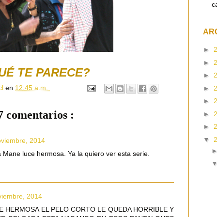
c
AR
►
►
UÉ TE PARECE?
►
cl
en
12:45 a.m.
►
►
7 comentarios :
►
►
▼
oviembre, 2014
 Mane luce hermosa. Ya la quiero ver esta serie.
viembre, 2014
E HERMOSA EL PELO CORTO LE QUEDA HORRIBLE Y