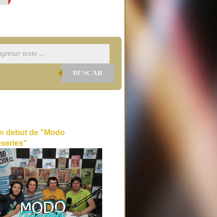
BUSCAR
n debut de "Modo
eseries"