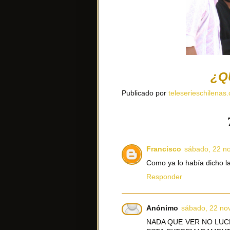
¿Q
Publicado por
teleserieschilenas.
Francisco
sábado, 22 n
Como ya lo había dicho la
Responder
Anónimo
sábado, 22 no
NADA QUE VER NO LUC