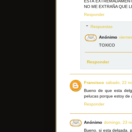
ESTA EXTREMADAMENT
NO ME EXTRAÑA QUE LE
Responder
Respuestas
Anónimo
vierne
TOXICO
Responder
Francisco
sábado, 22 n
Bueno de que esta delg
pelucas porque estoy de a
Responder
Anónimo
domingo, 23 n
Bueno, si esta delgada, 