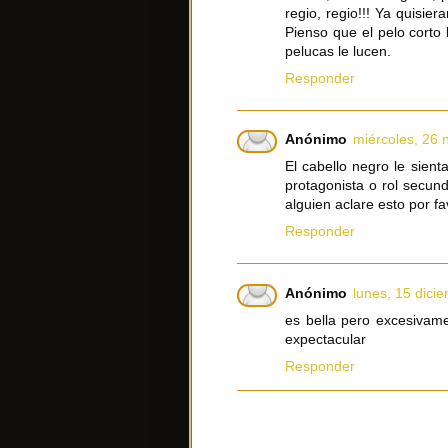
regio, regio!!! Ya quisi
Pienso que el pelo corto 
pelucas le lucen.
Responder
Anónimo
miércoles, 26 
El cabello negro le sien
protagonista o rol secun
alguien aclare esto por fa
Responder
Anónimo
lunes, 15 dici
es bella pero excesivame
expectacular
Responder