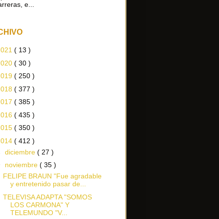
arreras, e...
CHIVO
2021
( 13 )
2020
( 30 )
2019
( 250 )
2018
( 377 )
2017
( 385 )
2016
( 435 )
2015
( 350 )
2014
( 412 )
►
diciembre
( 27 )
▼
noviembre
( 35 )
FELIPE BRAUN "Fue agradable
y entretenido pasar de...
TELEVISA ADAPTA "SOMOS
LOS CARMONA" Y
TELEMUNDO "V...