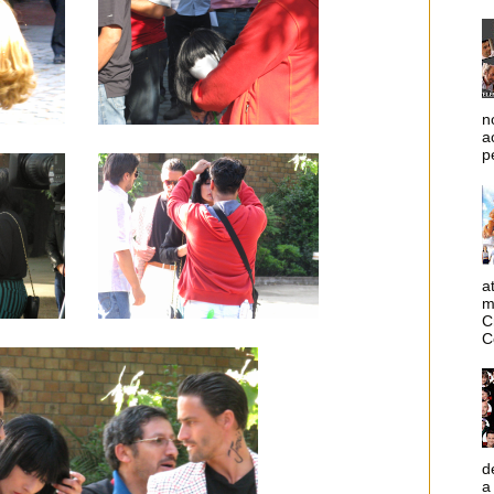
n
a
p
a
m
C
C
d
a