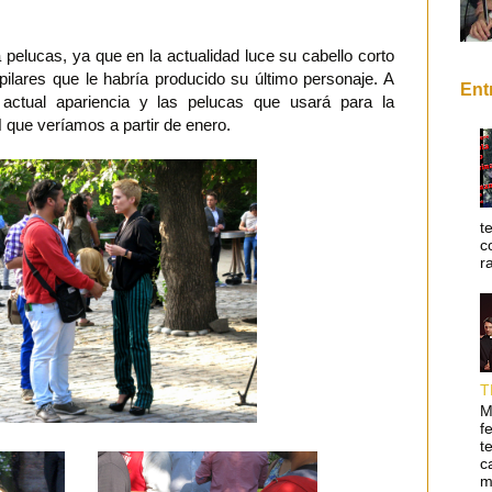
elucas, ya que en la actualidad luce su cabello corto
ilares que le habría producido su último personaje. A
Ent
actual apariencia y las pelucas que usará para la
que veríamos a partir de enero.
t
c
r
T
M
f
t
c
m