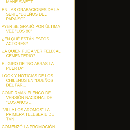
MANE SWETT
EN LAS GRABACIONES DE LA
SERIE "DUEÑOS DEL
PARAÍSO"
AYER SE GRABÓ POR ÚLTIMA
VEZ "LOS 80"
¿EN QUÉ ESTÁN ESTOS
ACTORES?
¿A QUIÉN FUE A VER FÉLIX AL
CEMENTERIO?
EL GIRO DE "NO ABRAS LA
PUERTA"
LOOK Y NOTICIAS DE LOS
CHILENOS EN "DUEÑOS
DEL PAR...
CONFIRMAN ELENCO DE
VERSIÓN NACIONAL DE
"LOS AÑOS ...
"VILLA LOS AROMOS" LA
PRIMERA TELESERIE DE
TVN
COMENZÓ LA PROMOCIÓN