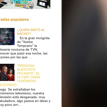
radas populares
¿QUIÉN MATÓ AL
NACHO?
Es la gran incógnita
de "Vuelve
Temprano" la
eleserie nocturna de TVN,
onocer que pasó esa noche, las
azones por las que ...
"PERDONA
NUESTROS
PECADOS", EL
ÚLTIMO GRAN
FENÓMENO
ELEVISIVO
ega Se extrañaban los
enómenos televisivos, nuestra
elevisión está desganada, muy
alculadora, algo pasiva en ideas y
uy poco arri...