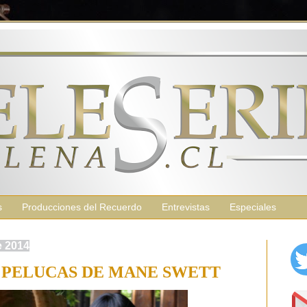
s
Producciones del Recuerdo
Entrevistas
Especiales
e 2014
 PELUCAS DE MANE SWETT