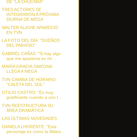
DE "LA CHUCARA"
TRES ACTORES SE
INTEGRARON A PRÓXIMA
DIURNA DE MEGA
WALTER KLICHE APARECIÓ
EN TVN
LA FOTO DEL DÍA: "DUEÑOS
DEL PARAÍSO"
GABRIEL CAÑAS: "Si hay algo
que me apasiona es mi ...
MARÍA GRACIA OMEGNA
LLEGA A MEGA
TVN CAMBIA DE HORARIO
"CALETA DEL SOL"
OTILIO CASTRO: "Es muy
gratificante cuando a uno l...
TVN REESTRUCTURA SU
ÁREA DRAMÁTICA
LAS ÚLTIMAS NOVEDADES
DANIELA LHORENTE: "Este
personaje es como la Wales...