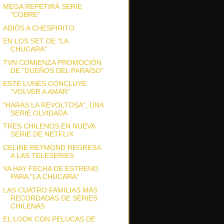
MEGA REPETIRÁ SERIE
"COBRE"
ADIÓS A CHESPIRITO
EN LOS SET DE "LA
CHUCARA"
TVN COMIENZA PROMOCIÓN
DE "DUEÑOS DEL PARAÍSO"
ESTE LUNES CONCLUYE
"VOLVER A AMAR"
"HARAS LA REVOLTOSA", UNA
SERIE OLVIDADA
TRES CHILENOS EN NUEVA
SERIE DE NETFLIX
CELINE REYMOND REGRESA
A LAS TELESERIES
YA HAY FECHA DE ESTRENO
PARA "LA CHUCARA"
LAS CUATRO FAMILIAS MÁS
RECORDADAS DE SERIES
CHILENAS
EL LOOK CON PELUCAS DE