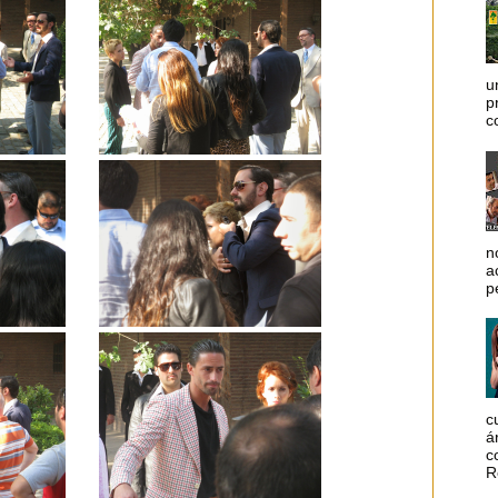
u
p
c
n
a
p
c
á
c
R