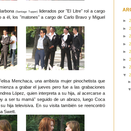
AR
 Narbona
liderados por "El Litre" rol a cargo
(Santiago Tupper)
 a él, los "matones" a cargo de Carlo Bravo y Miguel
►
►
►
►
►
►
►
▼
elisa Menchaca, una arribista mujer pinochetista que
mienza a grabar el jueves pero fue a las grabaciones
drea López, quien interpreta a su hija, al acercarse a
voy a ser tu mamá" seguido de un abrazo, luego Coca
u hija televisiva. En su visita también se reencontró
a Swett.