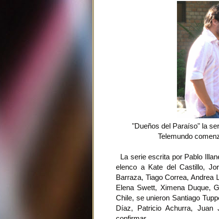
"Dueños del Paraíso" la se
Telemundo comenzó
La serie escrita por Pablo Illa
elenco a Kate del Castillo, J
Barraza, Tiago Correa, Andrea L
Elena Swett, Ximena Duque, Ge
Chile, se unieron Santiago Tup
Díaz, Patricio Achurra, Juan
confirmar.