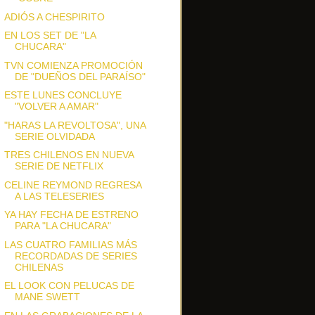
ADIÓS A CHESPIRITO
EN LOS SET DE "LA
CHUCARA"
TVN COMIENZA PROMOCIÓN
DE "DUEÑOS DEL PARAÍSO"
ESTE LUNES CONCLUYE
"VOLVER A AMAR"
"HARAS LA REVOLTOSA", UNA
SERIE OLVIDADA
TRES CHILENOS EN NUEVA
SERIE DE NETFLIX
CELINE REYMOND REGRESA
A LAS TELESERIES
YA HAY FECHA DE ESTRENO
PARA "LA CHUCARA"
LAS CUATRO FAMILIAS MÁS
RECORDADAS DE SERIES
CHILENAS
EL LOOK CON PELUCAS DE
MANE SWETT