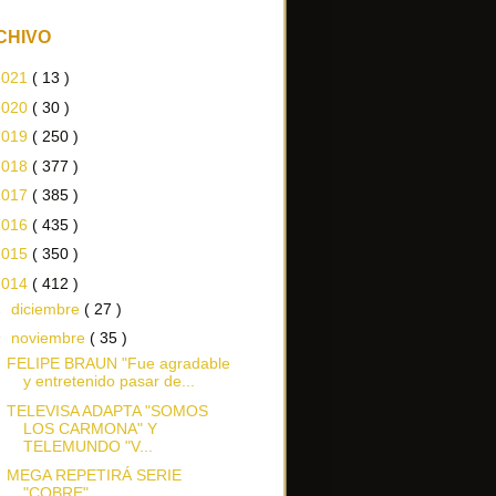
CHIVO
2021
( 13 )
2020
( 30 )
2019
( 250 )
2018
( 377 )
2017
( 385 )
2016
( 435 )
2015
( 350 )
2014
( 412 )
►
diciembre
( 27 )
▼
noviembre
( 35 )
FELIPE BRAUN "Fue agradable
y entretenido pasar de...
TELEVISA ADAPTA "SOMOS
LOS CARMONA" Y
TELEMUNDO "V...
MEGA REPETIRÁ SERIE
"COBRE"