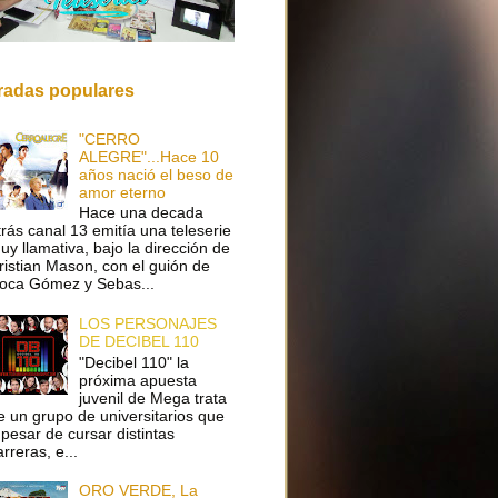
radas populares
"CERRO
ALEGRE"...Hace 10
años nació el beso de
amor eterno
Hace una decada
trás canal 13 emitía una teleserie
uy llamativa, bajo la dirección de
ristian Mason, con el guión de
oca Gómez y Sebas...
LOS PERSONAJES
DE DECIBEL 110
"Decibel 110" la
próxima apuesta
juvenil de Mega trata
e un grupo de universitarios que
 pesar de cursar distintas
arreras, e...
ORO VERDE, La