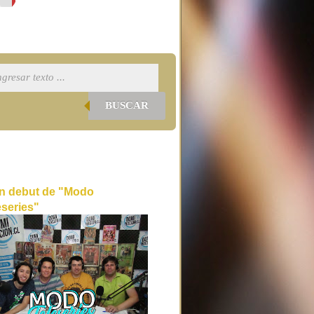
BUSCAR
n debut de "Modo
eseries"