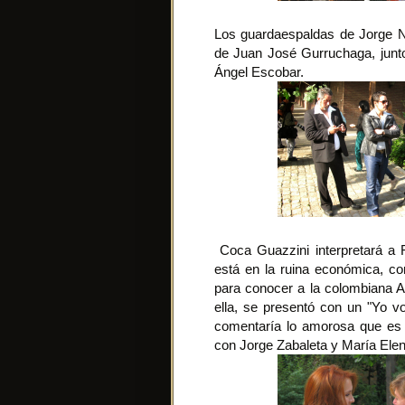
Los guardaespaldas de Jorge
de Juan José Gurruchaga, junto
Ángel Escobar.
Coca Guazzini interpretará a F
está en la ruina económica, co
para conocer a la colombiana An
ella, se presentó con un "Yo 
comentaría lo amorosa que es s
con Jorge Zabaleta y María Elen