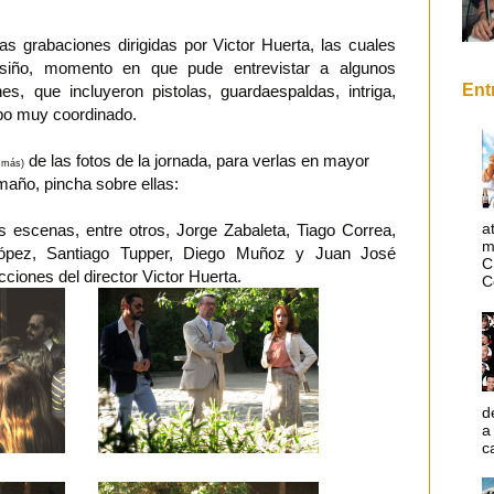
s grabaciones dirigidas por Victor Huerta, las cuales
usiño, momento en que pude entrevistar a algunos
Ent
es, que incluyeron pistolas, guardaespaldas, intriga,
ipo muy coordinado.
de las fotos de la jornada, para verlas en mayor
 más)
maño, pincha sobre ellas:
a
 escenas, entre otros, Jorge Zabaleta, Tiago Correa,
m
ópez, Santiago Tupper, Diego Muñoz y Juan José
C
ciones del director Victor Huerta.
C
d
a
c