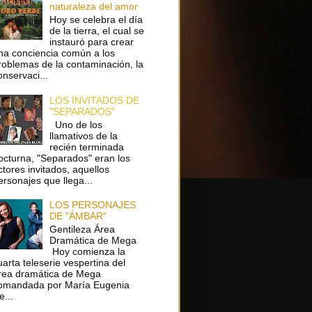
naturaleza del amor
Hoy se celebra el día
de la tierra, el cual se
instauró para crear
na conciencia común a los
roblemas de la contaminación, la
onservaci...
LOS INVITADOS DE
"SEPARADOS"
Uno de los
llamativos de la
recién terminada
octurna, "Separados" eran los
ctores invitados, aquellos
ersonajes que llega...
LOS PERSONAJES
DE "ÁMBAR"
Gentileza Área
Dramática de Mega
Hoy comienza la
uarta teleserie vespertina del
rea dramática de Mega
omandada por María Eugenia
e...