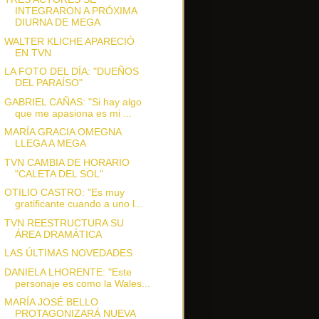
INTEGRARON A PRÓXIMA
DIURNA DE MEGA
WALTER KLICHE APARECIÓ
EN TVN
LA FOTO DEL DÍA: "DUEÑOS
DEL PARAÍSO"
GABRIEL CAÑAS: "Si hay algo
que me apasiona es mi ...
MARÍA GRACIA OMEGNA
LLEGA A MEGA
TVN CAMBIA DE HORARIO
"CALETA DEL SOL"
OTILIO CASTRO: "Es muy
gratificante cuando a uno l...
TVN REESTRUCTURA SU
ÁREA DRAMÁTICA
LAS ÚLTIMAS NOVEDADES
DANIELA LHORENTE: "Este
personaje es como la Wales...
MARÍA JOSÉ BELLO
PROTAGONIZARÁ NUEVA