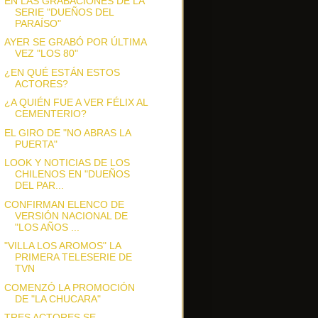
EN LAS GRABACIONES DE LA
SERIE "DUEÑOS DEL
PARAÍSO"
AYER SE GRABÓ POR ÚLTIMA
VEZ "LOS 80"
¿EN QUÉ ESTÁN ESTOS
ACTORES?
¿A QUIÉN FUE A VER FÉLIX AL
CEMENTERIO?
EL GIRO DE "NO ABRAS LA
PUERTA"
LOOK Y NOTICIAS DE LOS
CHILENOS EN "DUEÑOS
DEL PAR...
CONFIRMAN ELENCO DE
VERSIÓN NACIONAL DE
"LOS AÑOS ...
"VILLA LOS AROMOS" LA
PRIMERA TELESERIE DE
TVN
COMENZÓ LA PROMOCIÓN
DE "LA CHUCARA"
TRES ACTORES SE