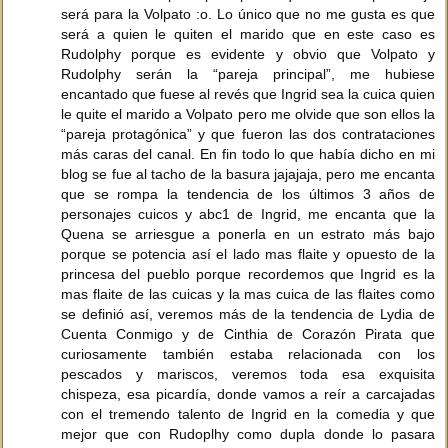
será para la Volpato :o. Lo único que no me gusta es que
será a quien le quiten el marido que en este caso es
Rudolphy porque es evidente y obvio que Volpato y
Rudolphy serán la “pareja principal”, me hubiese
encantado que fuese al revés que Ingrid sea la cuica quien
le quite el marido a Volpato pero me olvide que son ellos la
“pareja protagónica” y que fueron las dos contrataciones
más caras del canal. En fin todo lo que había dicho en mi
blog se fue al tacho de la basura jajajaja, pero me encanta
que se rompa la tendencia de los últimos 3 años de
personajes cuicos y abc1 de Ingrid, me encanta que la
Quena se arriesgue a ponerla en un estrato más bajo
porque se potencia así el lado mas flaite y opuesto de la
princesa del pueblo porque recordemos que Ingrid es la
mas flaite de las cuicas y la mas cuica de las flaites como
se definió así, veremos más de la tendencia de Lydia de
Cuenta Conmigo y de Cinthia de Corazón Pirata que
curiosamente también estaba relacionada con los
pescados y mariscos, veremos toda esa exquisita
chispeza, esa picardía, donde vamos a reír a carcajadas
con el tremendo talento de Ingrid en la comedia y que
mejor que con Rudoplhy como dupla donde lo pasara