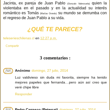
Jacinta, ex pareja de Juan Pablo
quien la
(Gonzalo Valenzuela)
violentaba en el pasado y en la actualidad su interés
romántico es Tomás
su mundo se derrumba con
(Matías Oviedo)
el regreso de Juan Pablo a su vida.
¿QUÉ TE PARECE?
teleserieschilenas.cl
en
12:27 p.m.
Compartir
3 comentarios :
Anónimo
domingo, 27 julio, 2014
Luz valdivieso sin duda mi favorita, siempre ha tenido
mejores papeles que fernanda....pero aún así creo que
veré chipe libre
Responder
Pedro Carrasco (Petercat)
domingo, 27 julio, 2014