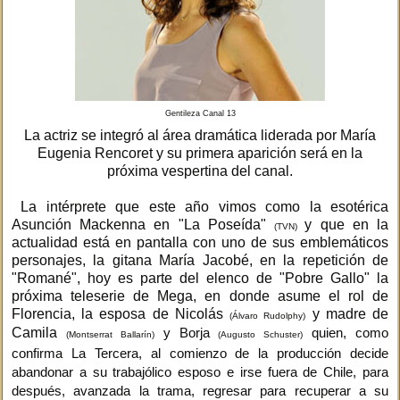
Gentileza Canal 13
La actriz se integró al área dramática liderada por María
Eugenia Rencoret y su primera aparición será en la
próxima vespertina del canal.
La intérprete que este año vimos como la esotérica
Asunción Mackenna en "La Poseída"
y que en la
(TVN)
actualidad está en pantalla con uno de sus emblemáticos
personajes, la gitana María Jacobé, en la repetición de
"Romané", hoy es parte del elenco de "Pobre Gallo" la
próxima teleserie de Mega, en donde asume el rol de
Florencia, la esposa de Nicolás
y madre de
(Álvaro Rudolphy)
Camila
y
Borja
quien, como
(Montserrat Ballarín)
(Augusto Schuster)
confirma La Tercera, al comienzo de la producción decide
abandonar a su trabajólico esposo e irse fuera de Chile, para
después, avanzada la trama, regresar para recuperar a su