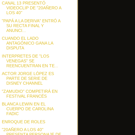
CANAL 13 PRESENTÓ
VIDEOCLIP DE "20AÑERO A
LOS 40"
"PAPÁ A LA DERIVA" ENTRÓ A
SU RECTA FINAL Y
ANUNCI...
CUANDO EL LADO
ANTAGÓNICO GANA LA
DISPUTA
INTERPRETES DE "LOS
VENEGAS" SE
REENCUENTRAN EN TE...
ACTOR JORGE LÓPEZ ES
PARTE DE SERIE DE
DISNEY CHANNEL
"ZAMUDIO" COMPETIRÁ EN
FESTIVAL FRANCÉS
BLANCA LEWIN EN EL
CUERPO DE CAROLINA
FADIC
ENROQUE DE ROLES
"20AÑERO A LOS 40"
PRESENTA PERSONAJE DE