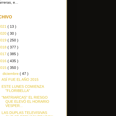
arreras, e...
CHIVO
2021
( 13 )
2020
( 30 )
2019
( 250 )
2018
( 377 )
2017
( 385 )
2016
( 435 )
2015
( 350 )
▼
diciembre
( 47 )
ASÍ FUE EL AÑO 2015
ESTE LUNES COMIENZA
"FLORIBELLA"
"MATRIARCAS" EL RIESGO
QUE ELEVÓ EL HORARIO
VESPER...
LAS DUPLAS TELEVISIVAS