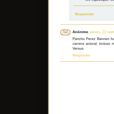
Responder
Anónimo
jueves, 22 sep
Pancho Perez Bannen ha
carrera actoral, inclus
Versus.
Responder