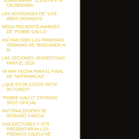
"JUANA BRAVA" LLEGÓ A VTR
ON DEMAND
LAS NOVEDADES DE "LOS
AÑOS DORADOS"
MEGA PRESENTÓ AVANCES
DE "POBRE GALLO"
ASÍ HAN SIDO LAS PRIMERAS
SEMANAS DE "BUSCANDO A
M...
LAS OPCIONES VESPERTINAS
PARA EL 2016
YA HAY FECHA PARA EL FINAL
DE "MATRIARCAS"
¿QUÉ ES DE ESTOS SIETE
ACTORES?
"POBRE GALLO" ESTRENÓ
SPOT OFICIAL
ANTONIA ZEGERS SE
INTEGRÓ A MEGA
CHILEACTORES Y VTR
PRESENTARON LOS
PREMIOS CALEUCHE