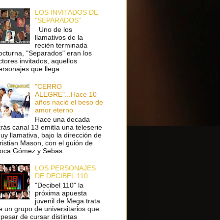
LOS INVITADOS DE
"SEPARADOS"
Uno de los
llamativos de la
recién terminada
octurna, "Separados" eran los
ctores invitados, aquellos
ersonajes que llega...
"CERRO
ALEGRE"...Hace 10
años nació el beso de
amor eterno
Hace una decada
trás canal 13 emitía una teleserie
uy llamativa, bajo la dirección de
ristian Mason, con el guión de
oca Gómez y Sebas...
LOS PERSONAJES
DE DECIBEL 110
"Decibel 110" la
próxima apuesta
juvenil de Mega trata
e un grupo de universitarios que
 pesar de cursar distintas