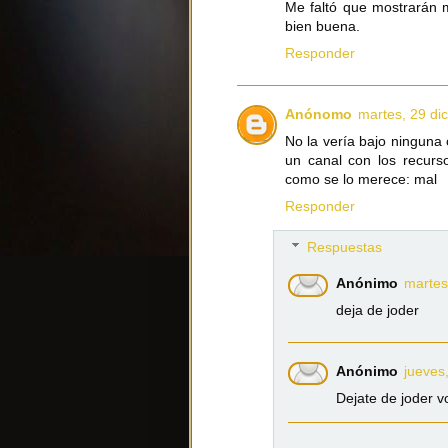
Me faltó que mostrarán má
bien buena.
Responder
Anónomo
martes, 29 di
No la vería bajo ninguna 
un canal con los recurs
como se lo merece: mal
Responder
Respuestas
Anónimo
martes
deja de joder
Anónimo
jueves
Dejate de joder v