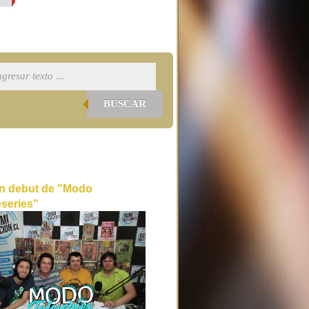
BUSCAR
n debut de "Modo
eseries"