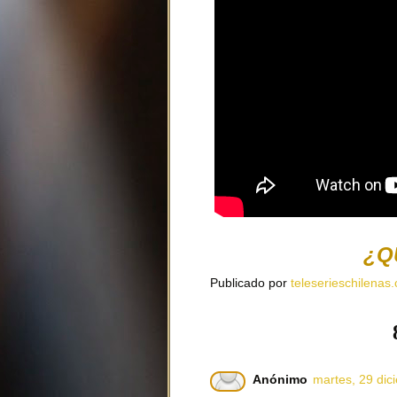
¿Q
Publicado por
teleserieschilenas.
Anónimo
martes, 29 dic