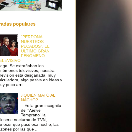
radas populares
"PERDONA
NUESTROS
PECADOS", EL
ÚLTIMO GRAN
FENÓMENO
ELEVISIVO
ega Se extrañaban los
enómenos televisivos, nuestra
elevisión está desganada, muy
alculadora, algo pasiva en ideas y
uy poco arri...
¿QUIÉN MATÓ AL
NACHO?
Es la gran incógnita
de "Vuelve
Temprano" la
eleserie nocturna de TVN,
onocer que pasó esa noche, las
azones por las que ...