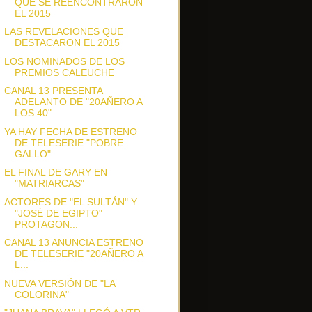
QUE SE REENCONTRARON
EL 2015
LAS REVELACIONES QUE
DESTACARON EL 2015
LOS NOMINADOS DE LOS
PREMIOS CALEUCHE
CANAL 13 PRESENTA
ADELANTO DE "20AÑERO A
LOS 40"
YA HAY FECHA DE ESTRENO
DE TELESERIE "POBRE
GALLO"
EL FINAL DE GARY EN
"MATRIARCAS"
ACTORES DE "EL SULTÁN" Y
"JOSÉ DE EGIPTO"
PROTAGON...
CANAL 13 ANUNCIA ESTRENO
DE TELESERIE "20AÑERO A
L...
NUEVA VERSIÓN DE "LA
COLORINA"