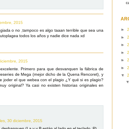
c
AR
iembre, 2015
►
agiada o no ,tampoco es algo taaan terrible que sea una
utoplagea todos los años y nadie dice nada xd
►
►
►
►
diciembre, 2015
►
excelente. Primero para que desvanquen la fábrica de
eleseries de Mega (mejor dicho de la Quena Rencoret), y
▼
 joder el que webea con el plagio ¿Y qué si es plagio?
uy original? Ya casi no existen historias originales en
les, 30 diciembre, 2015
desbanquen (La v y B están al lado en el teclado :P)