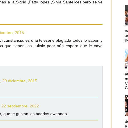
s a la Sigrid ,Patty lopez ,Silvia Santelices,pero se ve
n
ciembre, 2015
a
p
circunstancia, es una teleserie plagiada todos lo saben y
os que tienen los Luksic peor aún espero que le vaya
a
m
, 29 diciembre, 2015
C
C
, 22 septiembre, 2022
o, que te gustan los bodrios aweonao.
d
a