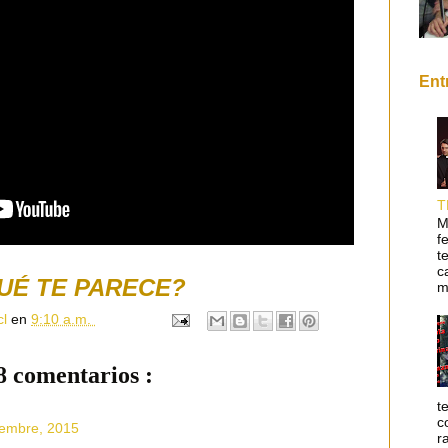
Ent
T
M
f
t
c
UÉ TE PARECE?
m
cl
en
9:10 a.m.
8 comentarios :
t
c
iembre, 2015
r