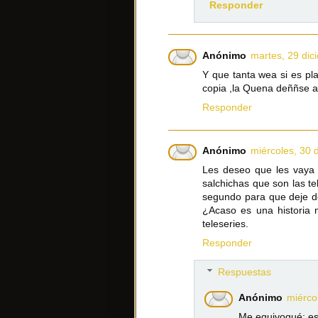
Responder
Anónimo
martes, 29 dic
Y que tanta wea si es pl
copia ,la Quena deññse a
Responder
Anónimo
miércoles, 30 
Les deseo que les vaya 
salchichas que son las t
segundo para que deje de
¿Acaso es una historia m
teleseries.
Responder
Respuestas
Anónimo
miérco
Me equivoqué: es 