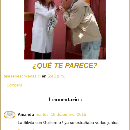
¿QUÉ TE PARECE?
teleserieschilenas.cl
en
5:43 p.m.
Compartir
1 comentario :
Amanda
martes, 15 diciembre, 2015
La Silvita con Guillermo ! ya se extrañaba verlos juntos.