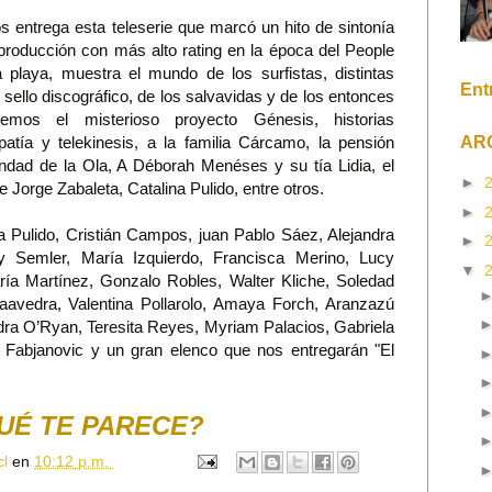
entrega esta teleserie que marcó un hito de sintonía
producción con más alto rating en la época del People
playa, muestra el mundo de los surfistas, distintas
Ent
sello discográfico, de los salvavidas y de los entonces
remos el misterioso proyecto Génesis, historias
AR
patía y telekinesis, a la familia Cárcamo, la pensión
dad de la Ola, A Déborah Menéses y su tía Lidia, el
►
e Jorge Zabaleta, Catalina Pulido, entre otros.
►
a Pulido, Cristián Campos, juan Pablo Sáez, Alejandra
►
ly Semler, María Izquierdo, Francisca Merino, Lucy
▼
ía Martínez, Gonzalo Robles, Walter Kliche, Soledad
Saavedra, Valentina Pollarolo, Amaya Forch, Aranzazú
dra O’Ryan, Teresita Reyes, Myriam Palacios, Gabriela
 Fabjanovic y un gran elenco que nos entregarán "El
UÉ TE PARECE?
cl
en
10:12 p.m.