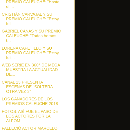
PREMIO CALEUCHE: "Hasta
el ...
CRISTIÁN CARVAJAL Y SU
PREMIO CALEUCHE: "Estoy
fel...
GABRIEL CAÑAS Y SU PREMIO
CALEUCHE: "Todos hemos
t...
LORENA CAPETILLO Y SU
PREMIO CALEUCHE: "Estoy
feli...
WEB SERIE EN 360° DE MEGA
MUESTRA LA ACTUALIDAD
DE...
CANAL 13 PRESENTA
ESCENAS DE "SOLTERA
OTRA VEZ 3"
LOS GANADORES DE LOS
PREMIOS CALEUCHE 2018
FOTOS: ASÍ FUE EL PASO DE
LOS ACTORES POR LA
ALFOM...
FALLECIÓ ACTOR MARCELO