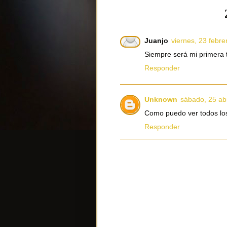
Juanjo
viernes, 23 febre
Siempre será mi primera t
Responder
Unknown
sábado, 25 abr
Como puedo ver todos los
Responder