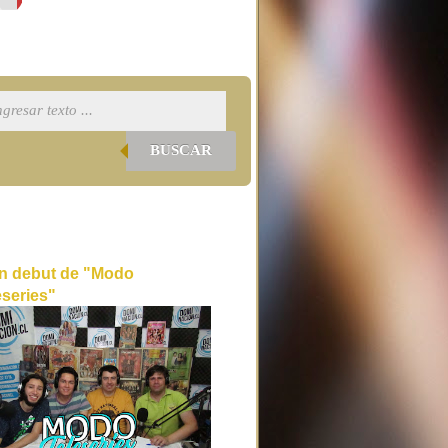
BUSCAR
n debut de "Modo
eseries"