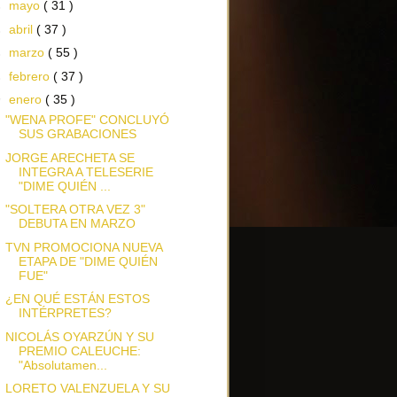
►
mayo
( 31 )
►
abril
( 37 )
►
marzo
( 55 )
►
febrero
( 37 )
▼
enero
( 35 )
"WENA PROFE" CONCLUYÓ
SUS GRABACIONES
JORGE ARECHETA SE
INTEGRA A TELESERIE
"DIME QUIÉN ...
"SOLTERA OTRA VEZ 3"
DEBUTA EN MARZO
TVN PROMOCIONA NUEVA
ETAPA DE "DIME QUIÉN
FUE"
¿EN QUÉ ESTÁN ESTOS
INTÉRPRETES?
NICOLÁS OYARZÚN Y SU
PREMIO CALEUCHE:
"Absolutamen...
LORETO VALENZUELA Y SU