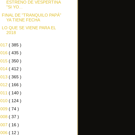
ESTRENO DE VESPERTINA
"SI YO...
FINAL DE "TRANQUILO PAPÁ"
YA TIENE FECHA
LO QUE SE VIENE PARA EL
2018
2017
( 385 )
2016
( 435 )
2015
( 350 )
2014
( 412 )
2013
( 365 )
2012
( 166 )
2011
( 140 )
2010
( 124 )
2009
( 74 )
2008
( 37 )
2007
( 16 )
2006
( 12 )