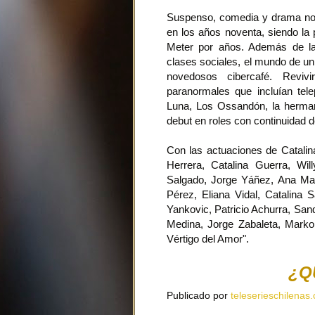
Suspenso, comedia y drama nos 
en los años noventa, siendo la 
Meter por años. Además de la 
clases sociales, el mundo de un 
novedosos cibercafé. Revivi
paranormales que incluían tele
Luna, Los Ossandón, la herman
debut en roles con continuidad d
Con las actuaciones de Catalin
Herrera, Catalina Guerra, Wil
Salgado, Jorge Yáñez, Ana Mar
Pérez, Eliana Vidal, Catalina 
Yankovic, Patricio Achurra, San
Medina, Jorge Zabaleta, Marko
Vértigo del Amor".
¿Q
Publicado por
teleserieschilenas.