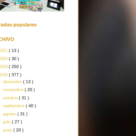
radas populares
CHIVO
2021
( 13 )
2020
( 30 )
2019
( 250 )
2018
( 377 )
►
diciembre
( 13 )
►
noviembre
( 20 )
►
octubre
( 31 )
►
septiembre
( 40 )
►
agosto
( 31 )
►
julio
( 27 )
►
junio
( 20 )