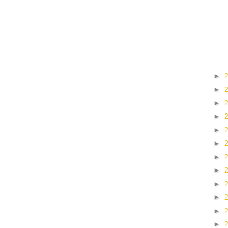
►
►
►
►
►
►
►
►
►
►
►
►