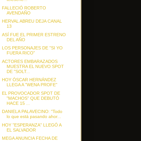
FALLECIÓ ROBERTO
AVENDAÑO
HERVAL ABREU DEJA CANAL
13
ASÍ FUE EL PRIMER ESTRENO
DEL AÑO
LOS PERSONAJES DE "SI YO
FUERA RICO"
ACTORES EMBARAZADOS
MUESTRA EL NUEVO SPOT
DE "SOLT...
HOY ÓSCAR HERNÁNDEZ
LLEGA A "WENA PROFE"
EL PROVOCADOR SPOT DE
"MACHOS" QUE DEBUTÓ
HACE 15 ...
DANIELA PALAVECINO: "Todo
lo que está pasando ahor...
HOY "ESPERANZA" LLEGÓ A
EL SALVADOR
MEGA ANUNCIA FECHA DE