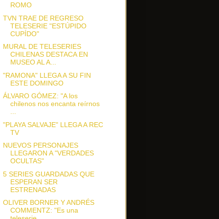
ROMO
TVN TRAE DE REGRESO
TELESERIE "ESTÚPIDO
CUPÍDO"
MURAL DE TELESERIES
CHILENAS DESTACA EN
MUSEO AL A...
"RAMONA" LLEGA A SU FIN
ESTE DOMINGO
ÁLVARO GÓMEZ: "A los
chilenos nos encanta reírnos
...
"PLAYA SALVAJE" LLEGA A REC
TV
NUEVOS PERSONAJES
LLEGARON A "VERDADES
OCULTAS"
5 SERIES GUARDADAS QUE
ESPERAN SER
ESTRENADAS
OLIVER BORNER Y ANDRÉS
COMMENTZ: "Es una
teleserie...