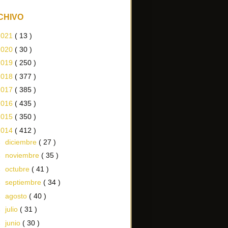
CHIVO
2021
( 13 )
2020
( 30 )
2019
( 250 )
2018
( 377 )
2017
( 385 )
2016
( 435 )
2015
( 350 )
2014
( 412 )
►
diciembre
( 27 )
►
noviembre
( 35 )
►
octubre
( 41 )
►
septiembre
( 34 )
►
agosto
( 40 )
►
julio
( 31 )
►
junio
( 30 )