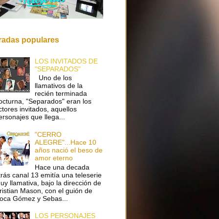
radas populares
LOS INVITADOS DE
"SEPARADOS"
Uno de los
llamativos de la
recién terminada
octurna, "Separados" eran los
ctores invitados, aquellos
ersonajes que llega...
"CERRO
ALEGRE"...Hace 10
años nació el beso de
amor eterno
Hace una decada
trás canal 13 emitía una teleserie
uy llamativa, bajo la dirección de
ristian Mason, con el guión de
oca Gómez y Sebas...
LOS PERSONAJES