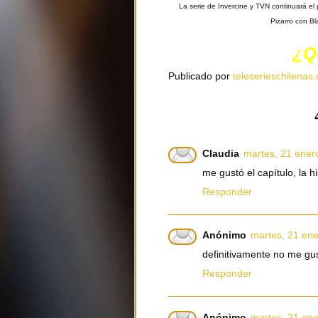
La serie de Invercine y TVN continuará el 
Pizarro con B
¿Q
Publicado por
teleserieschilenas.
Claudia
martes, 21 ener
me gustó el capítulo, la h
Responder
Anónimo
martes, 21 ene
definitivamente no me gus
Responder
Anónimo
martes, 21 ene