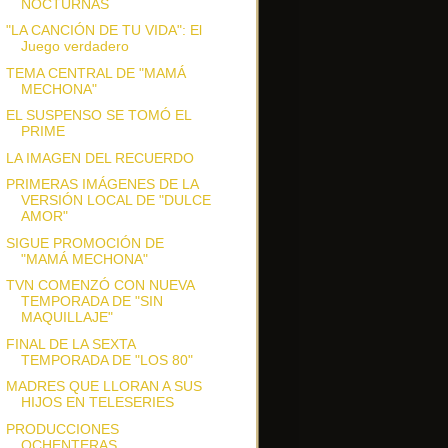
NOCTURNAS
"LA CANCIÓN DE TU VIDA": El
Juego verdadero
TEMA CENTRAL DE "MAMÁ
MECHONA"
EL SUSPENSO SE TOMÓ EL
PRIME
LA IMAGEN DEL RECUERDO
PRIMERAS IMÁGENES DE LA
VERSIÓN LOCAL DE "DULCE
AMOR"
SIGUE PROMOCIÓN DE
"MAMÁ MECHONA"
TVN COMENZÓ CON NUEVA
TEMPORADA DE "SIN
MAQUILLAJE"
FINAL DE LA SEXTA
TEMPORADA DE "LOS 80"
MADRES QUE LLORAN A SUS
HIJOS EN TELESERIES
PRODUCCIONES
OCHENTERAS