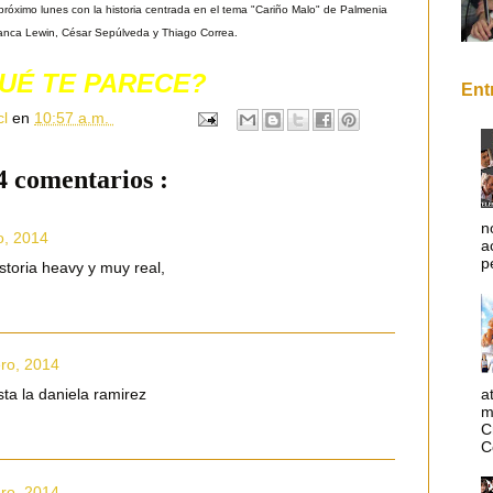
próximo lunes con la historia centrada en el tema "Cariño Malo" de Palmenia
lanca Lewin, César Sepúlveda y Thiago Correa.
UÉ TE PARECE?
Ent
cl
en
10:57 a.m.
4 comentarios :
n
o, 2014
a
p
istoria heavy y muy real,
ro, 2014
a
ta la daniela ramirez
m
C
C
ro, 2014