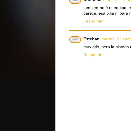
tambien noté el equipo t
parece, esa pifia ni para 
Responder
Esteban
martes, 21 ene
muy gris, pero la histori
Responder