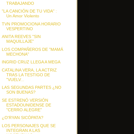
TRABAJANDO
"LA CANCIÓN DE TU VIDA" :
Un Amor Violento
TVN PROMOCIONA HORARIO
VESPERTINO
ANITA REEVES "SIN
MAQUILLAJE"
LOS COMPAÑEROS DE "MAMÁ
MECHONA"
INGRID CRUZ LLEGA A MEGA
CATALINA VERA, LA ACTRIZ
TRAS LA TESTIGO DE
"VUELV...
LAS SEGUNDAS PARTES ¿NO
SON BUENAS?
SE ESTRENÓ VERSIÓN
ESTADOUNIDENSE DE
"CERRO ALEGRE"
¿O'RYAN SICÓPATA?
LOS PERSONAJES QUE SE
INTEGRAN A LAS