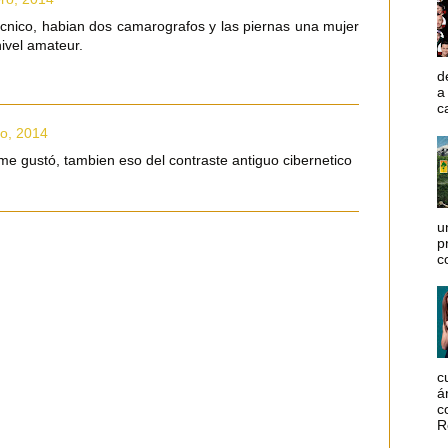
ecnico, habian dos camarografos y las piernas una mujer
nivel amateur.
d
a
c
ro, 2014
a me gustó, tambien eso del contraste antiguo cibernetico
u
p
c
c
á
c
R