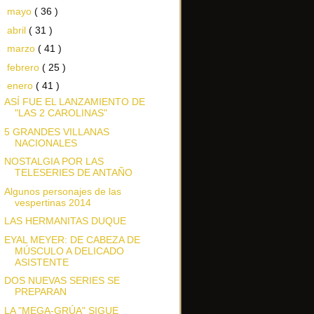
►
mayo
( 36 )
►
abril
( 31 )
►
marzo
( 41 )
►
febrero
( 25 )
▼
enero
( 41 )
ASÍ FUE EL LANZAMIENTO DE
"LAS 2 CAROLINAS"
5 GRANDES VILLANAS
NACIONALES
NOSTALGIA POR LAS
TELESERIES DE ANTAÑO
Algunos personajes de las
vespertinas 2014
LAS HERMANITAS DUQUE
EYAL MEYER: DE CABEZA DE
MÚSCULO A DELICADO
ASISTENTE
DOS NUEVAS SERIES SE
PREPARAN
LA "MEGA-GRÚA" SIGUE