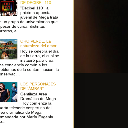
DE DECIBEL 110
"Decibel 110" la
próxima apuesta
juvenil de Mega trata
e un grupo de universitarios que
 pesar de cursar distintas
arreras, e...
ORO VERDE, La
naturaleza del amor
Hoy se celebra el día
de la tierra, el cual se
instauró para crear
na conciencia común a los
roblemas de la contaminación, la
onservaci...
LOS PERSONAJES
DE "ÁMBAR"
Gentileza Área
Dramática de Mega
Hoy comienza la
uarta teleserie vespertina del
rea dramática de Mega
omandada por María Eugenia
e...