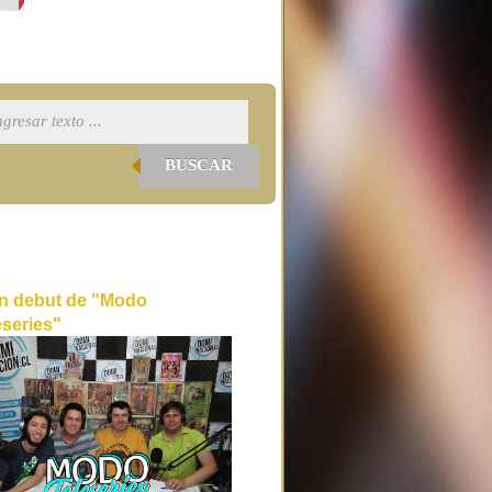
BUSCAR
n debut de "Modo
eseries"