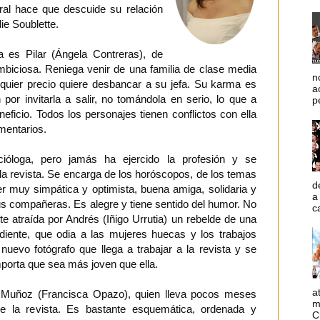
oral hace que descuide su relación
lie Soublette.
a es Pilar (Ángela Contreras), de
ambiciosa. Reniega venir de una familia de clase media
n
lquier precio quiere desbancar a su jefa. Su karma es
a
por invitarla a salir, no tomándola en serio, lo que a
p
eneficio. Todos los personajes tienen conflictos con ella
mentarios.
ióloga, pero jamás ha ejercido la profesión y se
a revista. Se encarga de los horóscopos, de los temas
d
 muy simpática y optimista, buena amiga, solidaria y
a
s compañeras. Es alegre y tiene sentido del humor. No
c
ente atraída por Andrés (Iñigo Urrutia) un rebelde de una
diente, que odia a las mujeres huecas y los trabajos
uevo fotógrafo que llega a trabajar a la revista y se
mporta que sea más joven que ella.
a
 Muñoz (Francisca Opazo), quien lleva pocos meses
m
e la revista. Es bastante esquemática, ordenada y
C