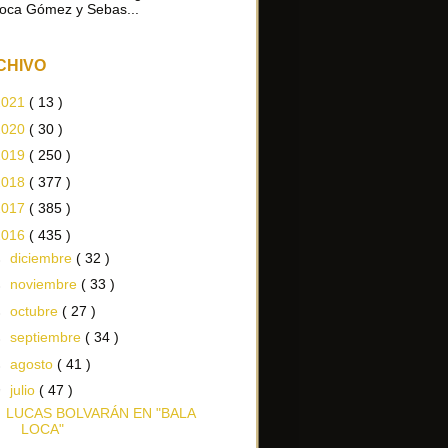
oca Gómez y Sebas...
CHIVO
2021
( 13 )
2020
( 30 )
2019
( 250 )
2018
( 377 )
2017
( 385 )
2016
( 435 )
►
diciembre
( 32 )
►
noviembre
( 33 )
►
octubre
( 27 )
►
septiembre
( 34 )
►
agosto
( 41 )
▼
julio
( 47 )
LUCAS BOLVARÁN EN "BALA
LOCA"