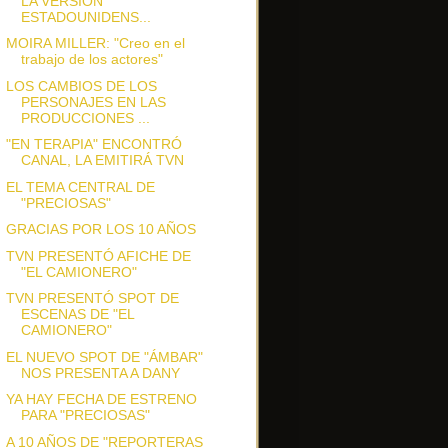
LA VERSIÓN
ESTADOUNIDENS...
MOIRA MILLER: "Creo en el
trabajo de los actores"
LOS CAMBIOS DE LOS
PERSONAJES EN LAS
PRODUCCIONES ...
"EN TERAPIA" ENCONTRÓ
CANAL, LA EMITIRÁ TVN
EL TEMA CENTRAL DE
"PRECIOSAS"
GRACIAS POR LOS 10 AÑOS
TVN PRESENTÓ AFICHE DE
"EL CAMIONERO"
TVN PRESENTÓ SPOT DE
ESCENAS DE "EL
CAMIONERO"
EL NUEVO SPOT DE "ÁMBAR"
NOS PRESENTA A DANY
YA HAY FECHA DE ESTRENO
PARA "PRECIOSAS"
A 10 AÑOS DE "REPORTERAS