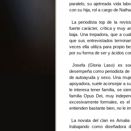
paralelo, su ajetreada vida lab
con su hija, rol a cargo de Natha
La periodista top de la revist
fuerte carácter, crítica y muy 
baja. Una trepadora, que a cua
que sus entrevistados terminan 
veces ella utiliza para propio b
por su forma de ser y ácidos co
Josefa (Gloria Laso) es soc
desempeña como periodista de l
de autoayuda y sexo. Una mujer
apoyadora, suele aconsejar a su
le interesa tener familia, se si
familia Opus Dei, muy indepen
excesivamente formales, es el n
entienden bastante bien, no le i
La novata del clan es Amalia
trabajando como diseñadora d