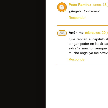
Peter Ramírez
lunes, 18 
¿Ángela Contreras?
Responder
Anónimo
miércoles, 20 j
Que repitan el capítulo 
tengan poder en las área
extraña mucho, aunque
mucho ángel yo me atreve
Responder