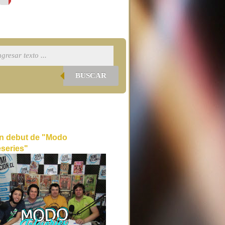
BUSCAR
n debut de "Modo
eseries"