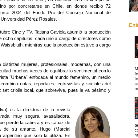
minó por concretarse en Chile, en donde recibió 72
curso 2004 del Fondo Pro del Consejo Nacional de
la Universidad Pérez Rosales.
Ent
tubre Cine y TV. Tatiana Gaviola asumió la producción
 de ocho capítulos, cada uno a cargo de directores como
Waissbluth, mientras que la producción estuvo a cargo
T
o distintas mujeres, profesionales, modernas, con una
M
icultad muchas veces de equilibrar lo sentimental con lo
f
revista "Urbana" enfocada al mundo femenino, un medio
t
c
 combina notas, reportajes, entrevistas y sociales del
m
et set criolla local, que sobrevive, pues le va pésimo y
a) es la directora de la revista
rada, muy segura, avasalladora,
que pierde la cabeza y es capaz de
t
ta de su amante, Hugo (Marcial
c
r
argentino que solo la utiliza. En