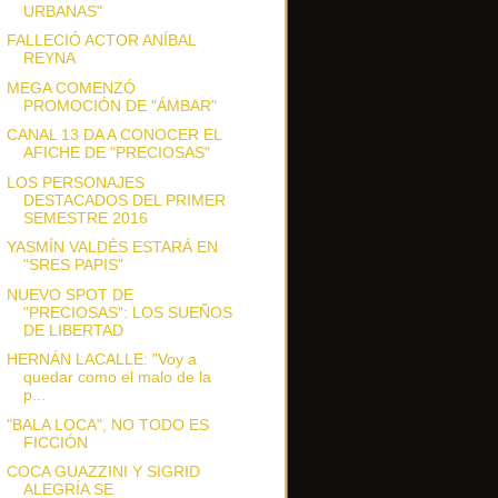
URBANAS"
FALLECIÓ ACTOR ANÍBAL
REYNA
MEGA COMENZÓ
PROMOCIÓN DE "ÁMBAR"
CANAL 13 DA A CONOCER EL
AFICHE DE "PRECIOSAS"
LOS PERSONAJES
DESTACADOS DEL PRIMER
SEMESTRE 2016
YASMÍN VALDÉS ESTARÁ EN
"SRES PAPIS"
NUEVO SPOT DE
"PRECIOSAS": LOS SUEÑOS
DE LIBERTAD
HERNÁN LACALLE: "Voy a
quedar como el malo de la
p...
"BALA LOCA", NO TODO ES
FICCIÓN
COCA GUAZZINI Y SIGRID
ALEGRÍA SE