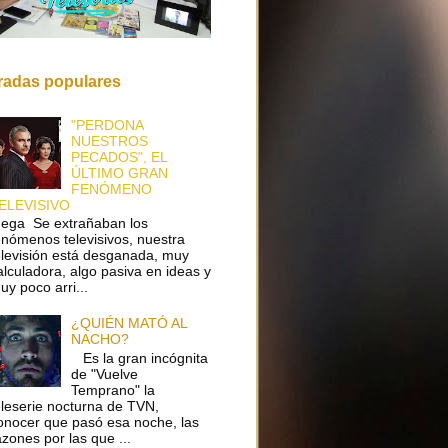
radas populares
"PERDONA
NUESTROS
PECADOS", EL
ÚLTIMO GRAN
FENÓMENO
ELEVISIVO
ega Se extrañaban los
enómenos televisivos, nuestra
elevisión está desganada, muy
alculadora, algo pasiva en ideas y
uy poco arri...
¿QUIÉN MATÓ AL
NACHO?
Es la gran incógnita
de "Vuelve
Temprano" la
eleserie nocturna de TVN,
onocer que pasó esa noche, las
azones por las que ...