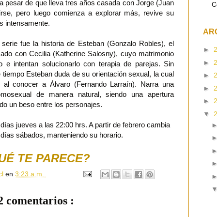
a pesar de que lleva tres años casada con Jorge (Juan
C
birse, pero luego comienza a explorar más, revive su
ás intensamente.
AR
serie fue la historia de Esteban (Gonzalo Robles), el
►
sado con Cecilia (Katherine Salosny), cuyo matrimonio
►
 intentan solucionarlo con terapia de parejas. Sin
tiempo Esteban duda de su orientación sexual, la cual
►
 al conocer a Álvaro (Fernando Larraín). Narra una
►
omosexual de manera natural, siendo una apertura
►
do un beso entre los personajes.
▼
 días jueves a las 22:00 hrs. A partir de febrero cambia
 días sábados, manteniendo su horario.
UÉ TE PARECE?
cl
en
3:23 a.m.
2 comentarios :