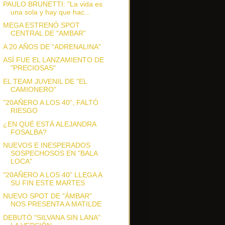
PAULO BRUNETTI: "La vida es
una sola y hay que hac...
MEGA ESTRENÓ SPOT
CENTRAL DE "AMBAR"
A 20 AÑOS DE "ADRENALINA"
ASÍ FUE EL LANZAMIENTO DE
"PRECIOSAS"
EL TEAM JUVENIL DE "EL
CAMIONERO"
"20AÑERO A LOS 40", FALTÓ
RIESGO
¿EN QUÉ ESTÁ ALEJANDRA
FOSALBA?
NUEVOS E INESPERADOS
SOSPECHOSOS EN "BALA
LOCA"
"20AÑERO A LOS 40" LLEGA A
SU FIN ESTE MARTES
NUEVO SPOT DE "ÁMBAR"
NOS PRESENTA A MATILDE
DEBUTÓ "SILVANA SIN LANA"