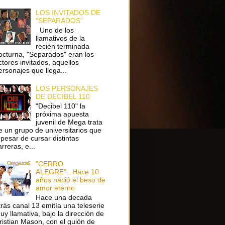
LOS INVITADOS DE
"SEPARADOS"
Uno de los
llamativos de la
recién terminada
octurna, "Separados" eran los
ctores invitados, aquellos
ersonajes que llega...
LOS PERSONAJES
DE DECIBEL 110
"Decibel 110" la
próxima apuesta
juvenil de Mega trata
e un grupo de universitarios que
 pesar de cursar distintas
arreras, e...
"CERRO
ALEGRE"...Hace 10
años nació el beso de
amor eterno
Hace una decada
trás canal 13 emitía una teleserie
uy llamativa, bajo la dirección de
ristian Mason, con el guión de