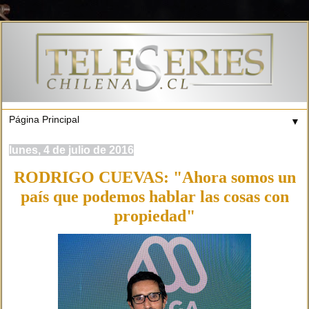
▼
lunes, 4 de julio de 2016
RODRIGO CUEVAS: "Ahora somos un
país que podemos hablar las cosas con
propiedad"