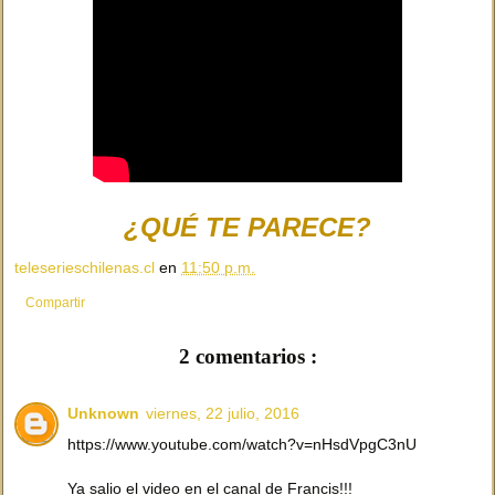
¿QUÉ TE PARECE?
teleserieschilenas.cl
en
11:50 p.m.
Compartir
2 comentarios :
Unknown
viernes, 22 julio, 2016
https://www.youtube.com/watch?v=nHsdVpgC3nU
Ya salio el video en el canal de Francis!!!