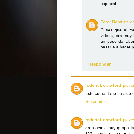
especial.
Peter Ramírez
d
O sea que al me
videos, era muy 
un paso de alcan
pasaría a hacer 
Responder
roderick crawford
jueve
Este comentario ha sido e
Responder
roderick crawford
jueve
gran actriz muy guapa la
TVN ...en la gran mentira