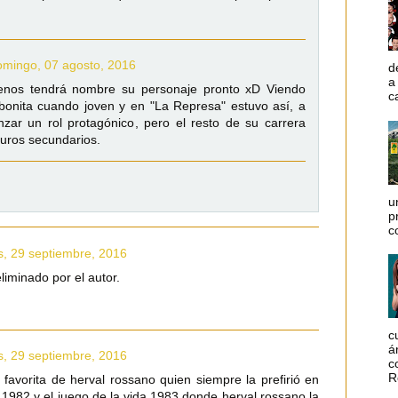
omingo, 07 agosto, 2016
d
a
nos tendrá nombre su personaje pronto xD Viendo
c
bonita cuando joven y en "La Represa" estuvo así, a
zar un rol protagónico, pero el resto de su carrera
puros secundarios.
u
p
c
s, 29 septiembre, 2016
liminado por el autor.
c
á
s, 29 septiembre, 2016
c
R
 favorita de herval rossano quien siempre la prefirió en
 1982 y el juego de la vida 1983 donde herval rossano la