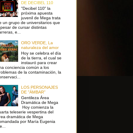
DE DECIBEL 110
"Decibel 110" la
próxima apuesta
juvenil de Mega trata
e un grupo de universitarios que
 pesar de cursar distintas
arreras, e...
ORO VERDE, La
naturaleza del amor
Hoy se celebra el día
de la tierra, el cual se
instauró para crear
na conciencia común a los
roblemas de la contaminación, la
onservaci...
LOS PERSONAJES
DE "ÁMBAR"
Gentileza Área
Dramática de Mega
Hoy comienza la
uarta teleserie vespertina del
rea dramática de Mega
omandada por María Eugenia
e...