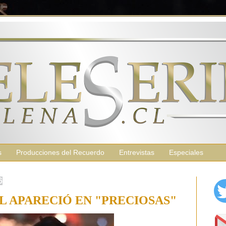
s
Producciones del Recuerdo
Entrevistas
Especiales
6
 APARECIÓ EN "PRECIOSAS"