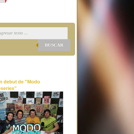
BUSCAR
n debut de "Modo
eseries"