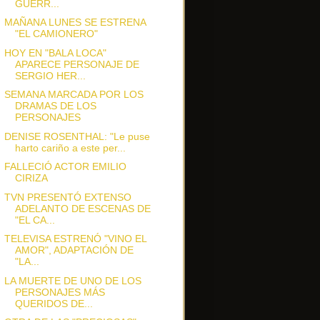
GUERR...
MAÑANA LUNES SE ESTRENA
"EL CAMIONERO"
HOY EN "BALA LOCA"
APARECE PERSONAJE DE
SERGIO HER...
SEMANA MARCADA POR LOS
DRAMAS DE LOS
PERSONAJES
DENISE ROSENTHAL: "Le puse
harto cariño a este per...
FALLECIÓ ACTOR EMILIO
CIRIZA
TVN PRESENTÓ EXTENSO
ADELANTO DE ESCENAS DE
"EL CA...
TELEVISA ESTRENÓ "VINO EL
AMOR", ADAPTACIÓN DE
"LA...
LA MUERTE DE UNO DE LOS
PERSONAJES MÁS
QUERIDOS DE...