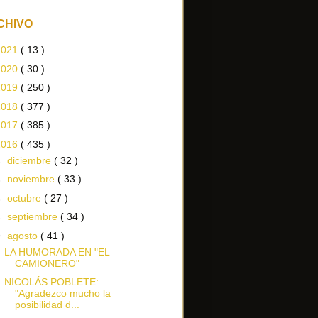
CHIVO
2021
( 13 )
2020
( 30 )
2019
( 250 )
2018
( 377 )
2017
( 385 )
2016
( 435 )
►
diciembre
( 32 )
►
noviembre
( 33 )
►
octubre
( 27 )
►
septiembre
( 34 )
▼
agosto
( 41 )
LA HUMORADA EN "EL
CAMIONERO"
NICOLÁS POBLETE:
"Agradezco mucho la
posibilidad d...