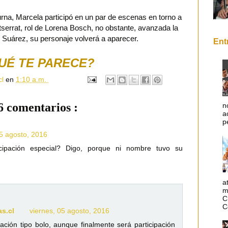
urna, Marcela participó en un par de escenas en torno a
tserrat, rol de Lorena Bosch, no obstante, avanzada la
 Suárez, su personaje volverá a aparecer.
Ent
UÉ TE PARECE?
cl
en
1:10 a.m.
6 comentarios :
n
a
p
05 agosto, 2016
ipación especial? Digo, porque ni nombre tuvo su
a
m
C
C
as.cl
viernes, 05 agosto, 2016
ación tipo bolo, aunque finalmente será participación