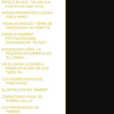
NICOLE BLOCK: "Ha sido una
experiencia super enriq...
VIVIANA RODRIGUEZ LLEGA A
"SRES PAPIS"
"VIDAS EN RIESGO" SERIE DE
CHILEVISIÓN YA TIENE FE...
DANIELA RAMÍREZ
PROTAGONIZARÁ
SUCESORA DE "TE DOY ...
MAGDALENA URRA, LA
PEQUEÑA INTERPRETE DE
"EL CAMIO...
UN EX AMOR LLEGARÁ A
REMECER A UNO DE LOS
"SRES PA...
LOS SOSPECHOSOS DE
"PRECIOSAS"
EL DETALLITO EN "ÁMBAR"
COMENTARIO FINAL DE
"POBRE GALLO"
LOS PERSONAJES DE
"ÁMBAR"