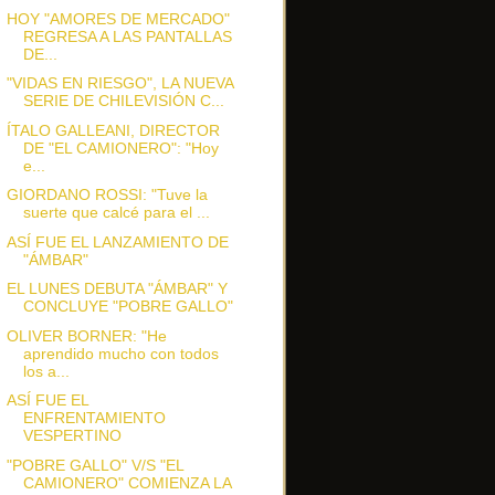
HOY "AMORES DE MERCADO"
REGRESA A LAS PANTALLAS
DE...
"VIDAS EN RIESGO", LA NUEVA
SERIE DE CHILEVISIÓN C...
ÍTALO GALLEANI, DIRECTOR
DE "EL CAMIONERO": "Hoy
e...
GIORDANO ROSSI: "Tuve la
suerte que calcé para el ...
ASÍ FUE EL LANZAMIENTO DE
"ÁMBAR"
EL LUNES DEBUTA "ÁMBAR" Y
CONCLUYE "POBRE GALLO"
OLIVER BORNER: "He
aprendido mucho con todos
los a...
ASÍ FUE EL
ENFRENTAMIENTO
VESPERTINO
"POBRE GALLO" V/S "EL
CAMIONERO" COMIENZA LA