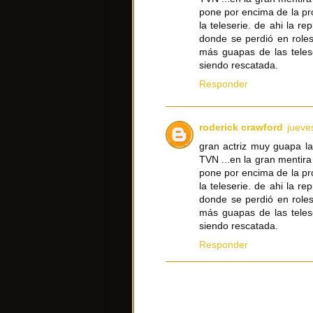
pone por encima de la pro
la teleserie. de ahi la r
donde se perdió en role
más guapas de las teles
siendo rescatada.
Responder
roderick crawford
jueve
gran actriz muy guapa la
TVN ...en la gran mentira
pone por encima de la pro
la teleserie. de ahi la r
donde se perdió en role
más guapas de las teles
siendo rescatada.
Responder