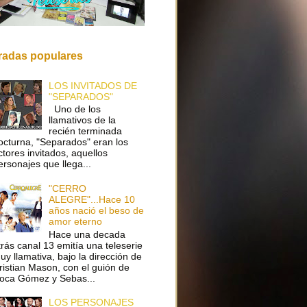
radas populares
LOS INVITADOS DE
"SEPARADOS"
Uno de los
llamativos de la
recién terminada
octurna, "Separados" eran los
ctores invitados, aquellos
ersonajes que llega...
"CERRO
ALEGRE"...Hace 10
años nació el beso de
amor eterno
Hace una decada
trás canal 13 emitía una teleserie
uy llamativa, bajo la dirección de
ristian Mason, con el guión de
oca Gómez y Sebas...
LOS PERSONAJES