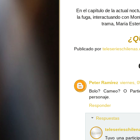
En el capítulo de la actual noct
la fuga, interactuando con Mon
trama, María Ester
¿Q
Publicado por
teleserieschilenas.
Peter Ramírez
viernes, 
Bolo? Cameo? O Partic
personaje.
Responder
Respuestas
teleserieschilen
Tuvo una particip