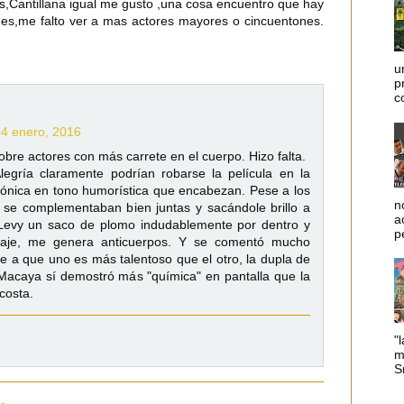
,Cantillana igual me gusto ,una cosa encuentro que hay
es,me falto ver a mas actores mayores o cincuentones.
u
p
c
04 enero, 2016
bre actores con más carrete en el cuerpo. Hizo falta.
Alegría claramente podrían robarse la película en la
agónica en tono humorística que encabezan. Pese a los
n
es se complementaban bien juntas y sacándole brillo a
a
 Levy un saco de plomo indudablemente por dentro y
p
naje, me genera anticuerpos. Y se comentó mucho
e a que uno es más talentoso que el otro, la dupla de
acaya sí demostró más "química" en pantalla que la
costa.
"l
m
Sm