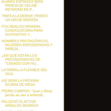
ÁLVARO ESPINOZA SERÁ
PAREJA DE CELINE
REYMOND EN P...
"PAPÁ A LA DERIVA" PERDIÓ
UN DÍA DE EMISIÓN
FOX REALIZA PRIMERA
CONVOCATORIA PARA
GUIONISTAS Y...
HOMBRES PROTAGÓNICOS,
MUJERES EMPODERADAS Y
PAREJA...
¿EN QUÉ ESTÁN LOS
PROTAGONISTAS DE
"CASADO CON HIJ...
LA PARRILLA FLEXIBLE DEL
2016
ASÍ SERÁ LA PRÓXIMA
DIURNA DE MEGA
PEDRO CAMPOS: "Juan y Borja
jamás se van a entende...
FALLECIÓ EL ACTOR
ARNALDO BERRÍOS