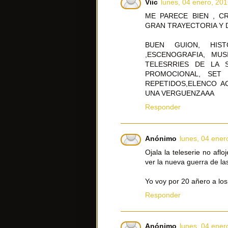
Viic
lunes, 04 enero, 20
ME PARECE BIEN , C
GRAN TRAYECTORIA Y
BUEN GUION, HIST
,ESCENOGRAFIA, MU
TELESRRIES DE LA 
PROMOCIONAL, SET
REPETIDOS,ELENCO A
UNA VERGUENZAAA
Responder
Anónimo
lunes, 04 ener
Ojala la teleserie no afl
ver la nueva guerra de la
Yo voy por 20 añero a los
Responder
Anónimo
lunes, 04 ener