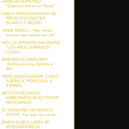
DANIELA DEMICHELI:
"Estamos felices en Mega"
CINCO PROTAGONISTAS DE
PRODUCCIONES EN
BLANCO Y NEGRO
JAIME VADELL: "Hay varios
ociosos que andan por ahí"
HOY LA VERSIÓN CHILENA DE
"LOS AÑOS DORADOS"
LLEGA...
MARIANA DI GIRÓLAMO:
"Andrea es muy distinta a
Bel...
"BUSCANDO A MARÍA" LLEGÓ
A ÁFRICA, PORTUGAL Y
ESPAÑA
ARTISTA RETRATA A
EMBLEMÁTICAS ACTRICES
NACIONALES
EL GRAN AÑO DE RENATO
JOFRÉ: "Ha sido rico sentir ...
MARÍA JOSÉ ILLANES SE
INTEGRA A MEGA