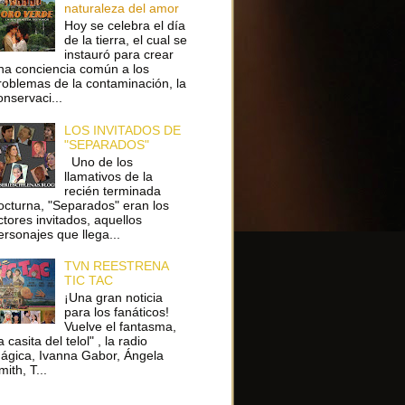
naturaleza del amor
Hoy se celebra el día
de la tierra, el cual se
instauró para crear
na conciencia común a los
roblemas de la contaminación, la
onservaci...
LOS INVITADOS DE
"SEPARADOS"
Uno de los
llamativos de la
recién terminada
octurna, "Separados" eran los
ctores invitados, aquellos
ersonajes que llega...
TVN REESTRENA
TIC TAC
¡Una gran noticia
para los fanáticos!
Vuelve el fantasma,
a casita del telol" , la radio
ágica, Ivanna Gabor, Ángela
ith, T...