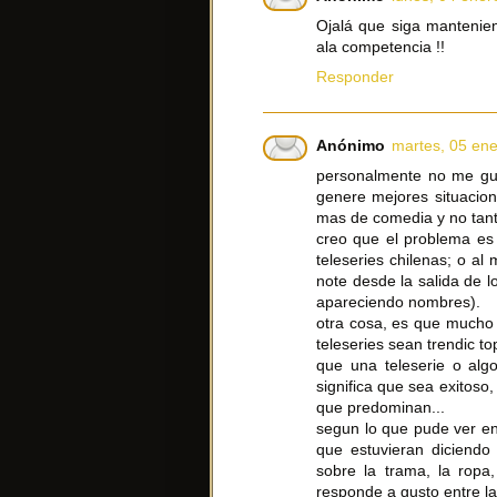
Ojalá que siga mantenien
ala competencia !!
Responder
Anónimo
martes, 05 ene
personalmente no me gus
genere mejores situacion
mas de comedia y no tan
creo que el problema es 
teleseries chilenas; o a
note desde la salida de l
apareciendo nombres).
otra cosa, es que mucho 
teleseries sean trendic to
que una teleserie o al
significa que sea exitoso
que predominan...
segun lo que pude ver en 
que estuvieran diciendo
sobre la trama, la rop
responde a gusto entre la