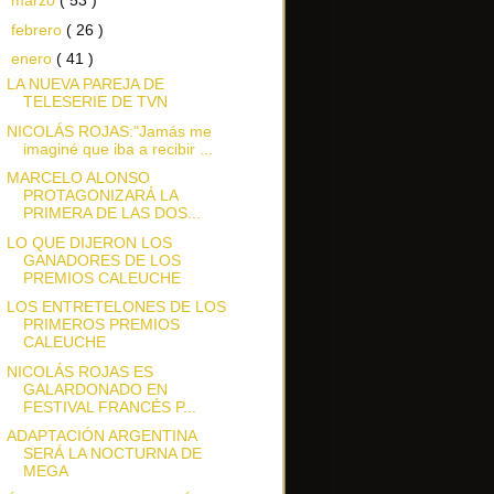
►
marzo
( 53 )
►
febrero
( 26 )
▼
enero
( 41 )
LA NUEVA PAREJA DE
TELESERIE DE TVN
NICOLÁS ROJAS:"Jamás me
imaginé que iba a recibir ...
MARCELO ALONSO
PROTAGONIZARÁ LA
PRIMERA DE LAS DOS...
LO QUE DIJERON LOS
GANADORES DE LOS
PREMIOS CALEUCHE
LOS ENTRETELONES DE LOS
PRIMEROS PREMIOS
CALEUCHE
NICOLÁS ROJAS ES
GALARDONADO EN
FESTIVAL FRANCÉS P...
ADAPTACIÓN ARGENTINA
SERÁ LA NOCTURNA DE
MEGA