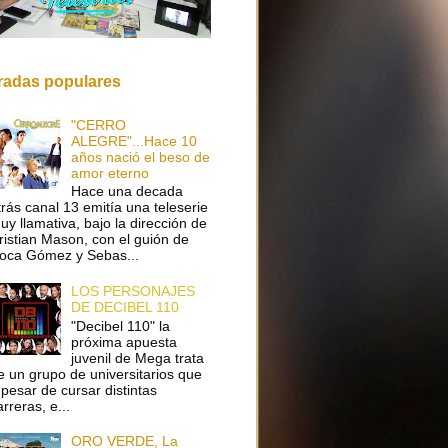
radas populares
"CERRO
ALEGRE"...Hace 10
años nació el beso de
amor eterno
Hace una decada
trás canal 13 emitía una teleserie
uy llamativa, bajo la dirección de
ristian Mason, con el guión de
oca Gómez y Sebas...
LOS PERSONAJES
DE DECIBEL 110
"Decibel 110" la
próxima apuesta
juvenil de Mega trata
e un grupo de universitarios que
 pesar de cursar distintas
arreras, e...
ORO VERDE, La