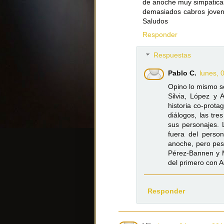
de anoche muy simpaticas
demasiados cabros joven
Saludos
Responder
Respuestas
Pablo C.
lunes, 
Opino lo mismo so
Silvia, López y 
historia co-prot
diálogos, las tr
sus personajes.
fuera del perso
anoche, pero pes
Pérez-Bannen y M
del primero con A
Responder