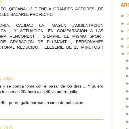
16
AR
REO QECANAL13 TIENE A GRANDES ACTORES ,DE
 DEBE SACARLE PROVECHO
►
►
ORIA, CALIDAD EN IMAGEN ,AMBIENTACION
►
SICA , Y ACTUACION. EN COMPARACION A LAS
SRA RENCORENT , SIEMPRE EL MISMO SPORT
►
 DE GRABACION DE PLUMAVIT , PERSONANES
►
CTORAL REDUCIDO, TELESERIE DE 15 MINUTOS !
▼
o, 2016
oje y se ponga fome con él pasar de loa días ... Y quiero
s teleseries 20añero alos 40 vs pobre gallo
 40 , pobre gallo parece un circo de poblacion
o, 2016