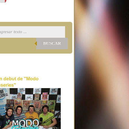
BUSCAR
n debut de "Modo
eseries"