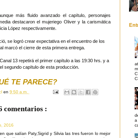
nque más fluido avanzado el capítulo, personajes
media destacaron el mujeriego Oliver y la carismática
Ent
ricia López respectivamente.
ió, se logró crear expectativa en el encuentro de los
ual marcó el cierre de esta primera entrega.
Canal 13 repetirá el primer capítulo a las 19:30 hrs. y a
a
 el segundo capítulo de esta producción.
m
C
C
UÉ TE PARECE?
cl
en
9:50 a.m.
6 comentarios :
d
a
c
o, 2016
 que salían Paty,Sigrid y Silvia las tres fueron lo mejor