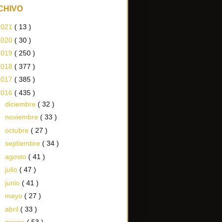
CHIVO
2021
( 13 )
2020
( 30 )
2019
( 250 )
2018
( 377 )
2017
( 385 )
2016
( 435 )
►
diciembre
( 32 )
►
noviembre
( 33 )
►
octubre
( 27 )
►
septiembre
( 34 )
►
agosto
( 41 )
►
julio
( 47 )
►
junio
( 41 )
►
mayo
( 27 )
►
abril
( 33 )