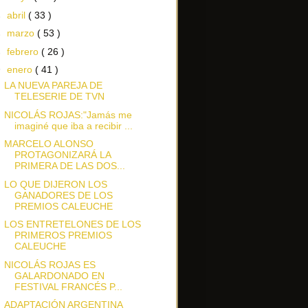
►
abril
( 33 )
►
marzo
( 53 )
►
febrero
( 26 )
▼
enero
( 41 )
LA NUEVA PAREJA DE
TELESERIE DE TVN
NICOLÁS ROJAS:"Jamás me
imaginé que iba a recibir ...
MARCELO ALONSO
PROTAGONIZARÁ LA
PRIMERA DE LAS DOS...
LO QUE DIJERON LOS
GANADORES DE LOS
PREMIOS CALEUCHE
LOS ENTRETELONES DE LOS
PRIMEROS PREMIOS
CALEUCHE
NICOLÁS ROJAS ES
GALARDONADO EN
FESTIVAL FRANCÉS P...
ADAPTACIÓN ARGENTINA