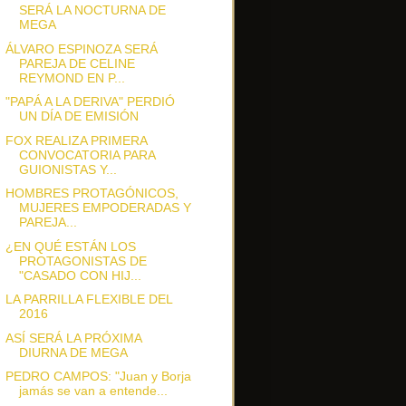
SERÁ LA NOCTURNA DE
MEGA
ÁLVARO ESPINOZA SERÁ
PAREJA DE CELINE
REYMOND EN P...
"PAPÁ A LA DERIVA" PERDIÓ
UN DÍA DE EMISIÓN
FOX REALIZA PRIMERA
CONVOCATORIA PARA
GUIONISTAS Y...
HOMBRES PROTAGÓNICOS,
MUJERES EMPODERADAS Y
PAREJA...
¿EN QUÉ ESTÁN LOS
PROTAGONISTAS DE
"CASADO CON HIJ...
LA PARRILLA FLEXIBLE DEL
2016
ASÍ SERÁ LA PRÓXIMA
DIURNA DE MEGA
PEDRO CAMPOS: "Juan y Borja
jamás se van a entende...