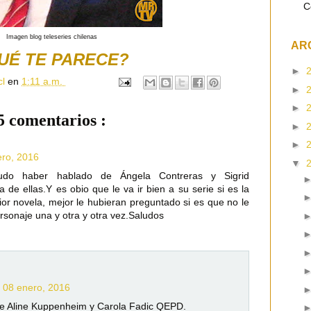
C
Imagen blog teleseries chilenas
AR
UÉ TE PARECE?
►
cl
en
1:11 a.m.
►
►
5 comentarios :
►
►
ero, 2016
▼
pudo haber hablado de Ángela Contreras y Sigrid
a de ellas.Y es obio que le va ir bien a su serie si es la
ior novela, mejor le hubieran preguntado si es que no le
rsonaje una y otra y otra vez.Saludos
, 08 enero, 2016
 de Aline Kuppenheim y Carola Fadic QEPD.