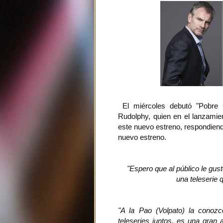
El miércoles debutó "Pobre G
Rudolphy, quien en el lanzamien
este nuevo estreno, respondiend
nuevo estreno.
"Espero que al público le gus
una teleserie 
"A la Pao (Volpato) la cono
teleseries juntos, es una gran 