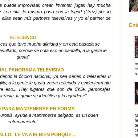
e puede improvisar, crear, inventar, jugar, hay mucha
r con ella, lo mismo pasa con la Ingrid (Cruz) por lo
llas sean mis partners televisivas y yo el partner de
Ent
EL ELENCO
ucas que tuvo mucha afinidad y en esta pasada se
esultado, porque se nota eso en pantalla, a la gente le
gusta"
t
c
UAL PANORAMA TELEVISIVO
r
riendo la ficción nacional, ya sea series o teleseries u
ity, a la gente le gusta verse reflejada y evidentemente
re eso... Hay lugares que son de Chile, personajes
crasia, la gente se identifica y lo agradece".
O PARA MANTENERSE EN FORMA
T
urosis, ayuda a mantenerse delgado, es un buen
M
f
entrenamiento"
t
c
LLO" LE VA A IR BIEN PORQUE...
m