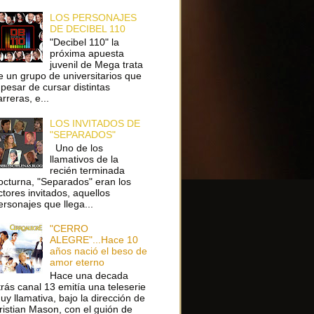
LOS PERSONAJES
DE DECIBEL 110
"Decibel 110" la
próxima apuesta
juvenil de Mega trata
e un grupo de universitarios que
 pesar de cursar distintas
arreras, e...
LOS INVITADOS DE
"SEPARADOS"
Uno de los
llamativos de la
recién terminada
octurna, "Separados" eran los
ctores invitados, aquellos
ersonajes que llega...
"CERRO
ALEGRE"...Hace 10
años nació el beso de
amor eterno
Hace una decada
trás canal 13 emitía una teleserie
uy llamativa, bajo la dirección de
ristian Mason, con el guión de