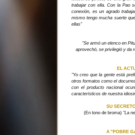
trabajar con ella. Con la Pao s
conexión, es un agrado trabaja
mismo tengo mucha suerte que e
ellas"
"Se armó un elenco en Pit
aprovechó, se privilegió y da r
EL ACT
"Yo creo que la gente está prefi
otros formatos como el docurreal
con el producto nacional ocur
característicos de nuestra idiosin
SU SECRET
(En tono de broma)
"La ne
A "POBRE GA