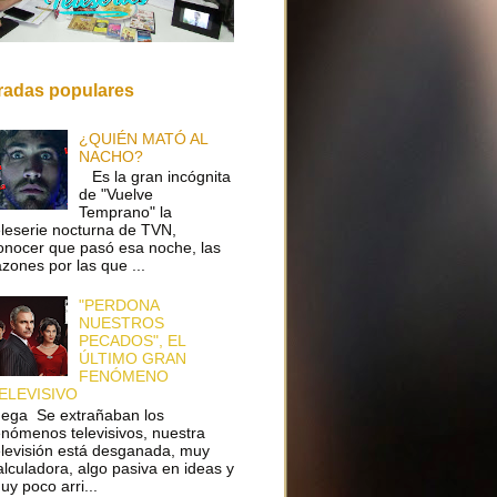
radas populares
¿QUIÉN MATÓ AL
NACHO?
Es la gran incógnita
de "Vuelve
Temprano" la
eleserie nocturna de TVN,
onocer que pasó esa noche, las
azones por las que ...
"PERDONA
NUESTROS
PECADOS", EL
ÚLTIMO GRAN
FENÓMENO
ELEVISIVO
ega Se extrañaban los
enómenos televisivos, nuestra
elevisión está desganada, muy
alculadora, algo pasiva en ideas y
uy poco arri...