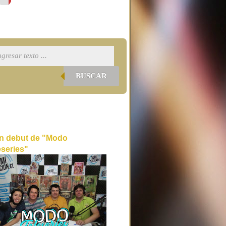
BUSCAR
n debut de "Modo
eseries"