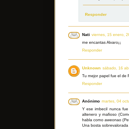
Responder
Nati
viernes, 15 enero, 
me encantas Alvaro¡¡
Responder
Unknown
sábado, 16 abr
Tu mejor papel fue el de
Responder
Anónimo
martes, 04 oct
Y ese imbecil nunca fue
altenero y mafioso (Como
habla como aweonao (Pel
Una bosta sobrevalorada 