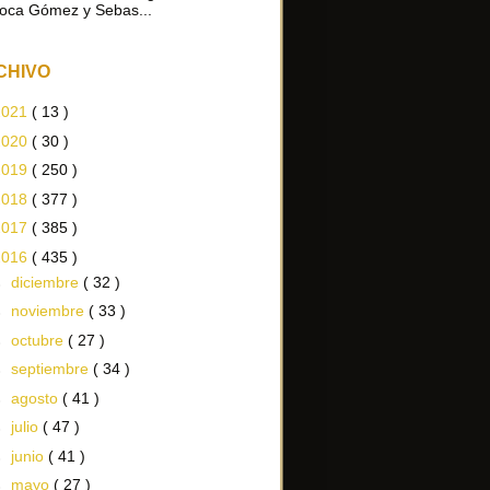
oca Gómez y Sebas...
CHIVO
2021
( 13 )
2020
( 30 )
2019
( 250 )
2018
( 377 )
2017
( 385 )
2016
( 435 )
►
diciembre
( 32 )
►
noviembre
( 33 )
►
octubre
( 27 )
►
septiembre
( 34 )
►
agosto
( 41 )
►
julio
( 47 )
►
junio
( 41 )
►
mayo
( 27 )