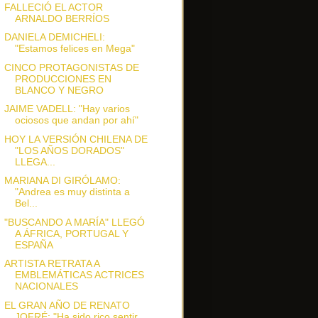
FALLECIÓ EL ACTOR
ARNALDO BERRÍOS
DANIELA DEMICHELI:
"Estamos felices en Mega"
CINCO PROTAGONISTAS DE
PRODUCCIONES EN
BLANCO Y NEGRO
JAIME VADELL: "Hay varios
ociosos que andan por ahí"
HOY LA VERSIÓN CHILENA DE
"LOS AÑOS DORADOS"
LLEGA...
MARIANA DI GIRÓLAMO:
"Andrea es muy distinta a
Bel...
"BUSCANDO A MARÍA" LLEGÓ
A ÁFRICA, PORTUGAL Y
ESPAÑA
ARTISTA RETRATA A
EMBLEMÁTICAS ACTRICES
NACIONALES
EL GRAN AÑO DE RENATO
JOFRÉ: "Ha sido rico sentir ...