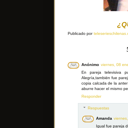
¿Q
Publicado por
teleserieschilenas.
Anónimo
viernes, 08 en
En pareja televisiva 
Alegría,también fue parej
copia calcada de la anter
aburre hacer el mismo pe
Responder
Respuestas
Amanda
viernes
Igual fue pareja