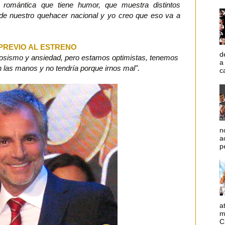
 romántica que tiene humor, que muestra distintos
 de nuestro quehacer nacional y yo creo que eso va a
PREVIO AL ESTRENO
d
iosismo y ansiedad, pero estamos optimistas, tenemos
a
 las manos y no tendría porque irnos mal".
c
n
a
p
a
m
C