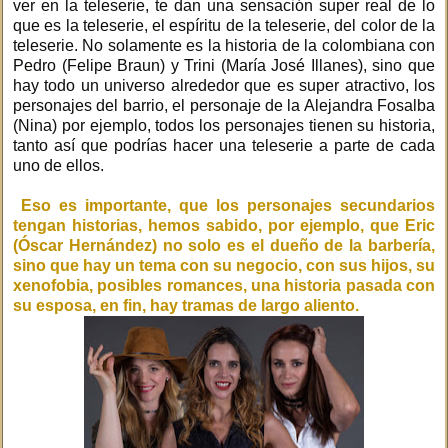
ver en la teleserie, te dan una sensación super real de lo
que es la teleserie, el espíritu de la teleserie, del color de la
teleserie. No solamente es la historia de la colombiana con
Pedro (Felipe Braun) y Trini (María José Illanes), sino que
hay todo un universo alrededor que es super atractivo, los
personajes del barrio, el personaje de la Alejandra Fosalba
(Nina) por ejemplo, todos los personajes tienen su historia,
tanto así que podrías hacer una teleserie a parte de cada
uno de ellos.
Eso es importante, que los personajes secundarios
tengan historias, hemos sabido, por ejemplo, que Eric
(Óscar Hernández) no solo es el dueño de la barbería,
sino que hay un tema con su negocio, con sus hijos, su
xenofobia, posibles romances, una historia pasada con
su esposa, en fin, hay tramas de largo aliento.