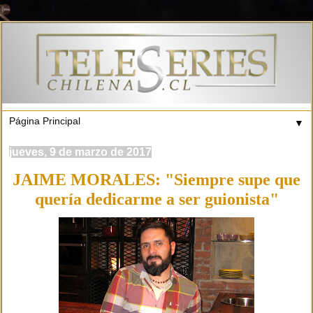
▼
jueves, 9 de marzo de 2017
JAIME MORALES: "Siempre supe que
quería dedicarme a ser guionista"