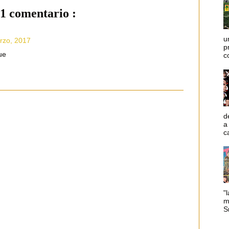
1 comentario :
u
rzo, 2017
p
ue
c
d
a
c
"l
m
Sm