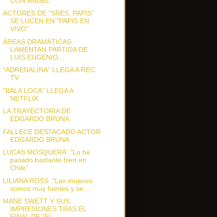
CON ÁNGEL"
ACTORES DE "SRES. PAPIS"
SE LUCEN EN "PAPIS EN
VIVO"
ÁREAS DRAMÁTICAS
LAMENTAN PARTIDA DE
LUIS EUGENIO ...
"ADRENALINA" LLEGA A REC
TV
"BALA LOCA" LLEGA A
NETFLIX
LA TRAYECTORIA DE
EDGARDO BRUNA
FALLECE DESTACADO ACTOR
EDGARDO BRUNA
LUCAS MOSQUERA: "Lo he
pasado bastante bien en
Chile"
LILIANA ROSS: "Las mujeres
somos muy fuertes y se ...
MANE SWETT Y SUS
IMPRESIONES TRAS EL
FINAL DE "EL ...