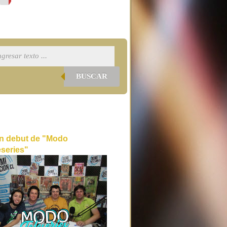
BUSCAR
n debut de "Modo
eseries"