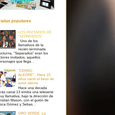
radas populares
LOS INVITADOS DE
"SEPARADOS"
Uno de los
llamativos de la
recién terminada
octurna, "Separados" eran los
ctores invitados, aquellos
ersonajes que llega...
"CERRO
ALEGRE"...Hace 10
años nació el beso de
amor eterno
Hace una decada
trás canal 13 emitía una teleserie
uy llamativa, bajo la dirección de
ristian Mason, con el guión de
oca Gómez y Sebas...
ORO VERDE, La