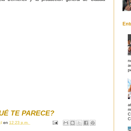
Ent
n
a
p
a
m
UÉ TE PARECE?
C
C
cl
en
12:23 p.m.