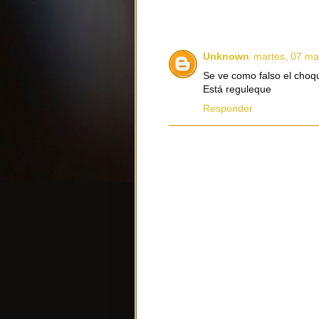
Unknown
martes, 07 ma
Se ve como falso el choq
Está reguleque
Responder