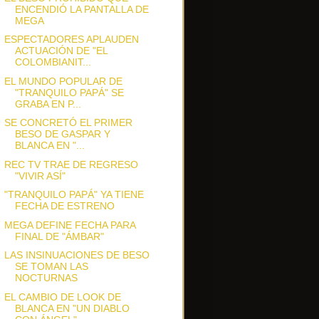
ENCENDIÓ LA PANTALLA DE
MEGA
ESPECTADORES APLAUDEN
ACTUACIÓN DE "EL
COLOMBIANIT...
EL MUNDO POPULAR DE
"TRANQUILO PAPÁ" SE
GRABA EN P...
SE CONCRETÓ EL PRIMER
BESO DE GASPAR Y
BLANCA EN "...
REC TV TRAE DE REGRESO
"VIVIR ASÍ"
"TRANQUILO PAPÁ" YA TIENE
FECHA DE ESTRENO
MEGA DEFINE FECHA PARA
FINAL DE "ÁMBAR"
LAS INSINUACIONES DE BESO
SE TOMAN LAS
NOCTURNAS
EL CAMBIO DE LOOK DE
BLANCA EN "UN DIABLO