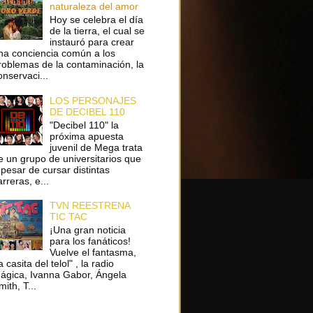
naturaleza del amor
Hoy se celebra el día
de la tierra, el cual se
instauró para crear
na conciencia común a los
roblemas de la contaminación, la
onservaci...
LOS PERSONAJES
DE DECIBEL 110
"Decibel 110" la
próxima apuesta
juvenil de Mega trata
e un grupo de universitarios que
 pesar de cursar distintas
arreras, e...
TVN REESTRENA
TIC TAC
¡Una gran noticia
para los fanáticos!
Vuelve el fantasma,
a casita del telol" , la radio
ágica, Ivanna Gabor, Ángela
ith, T...