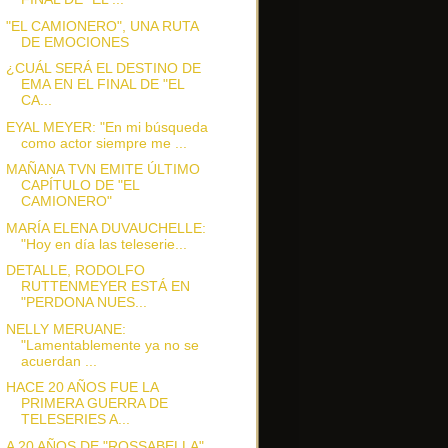
"EL CAMIONERO", UNA RUTA
DE EMOCIONES
¿CUÁL SERÁ EL DESTINO DE
EMA EN EL FINAL DE "EL
CA...
EYAL MEYER: "En mi búsqueda
como actor siempre me ...
MAÑANA TVN EMITE ÚLTIMO
CAPÍTULO DE "EL
CAMIONERO"
MARÍA ELENA DUVAUCHELLE:
"Hoy en día las teleserie...
DETALLE, RODOLFO
RUTTENMEYER ESTÁ EN
"PERDONA NUES...
NELLY MERUANE:
"Lamentablemente ya no se
acuerdan ...
HACE 20 AÑOS FUE LA
PRIMERA GUERRA DE
TELESERIES A...
A 20 AÑOS DE "ROSSABELLA",