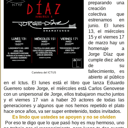
preparando una
creación
colectiva que
estrenamos en
junio. El lunes
13, el miércoles
15 y el viernes 17
de marzo hay un
homenaje a
Jorge Díaz que
cumple diez años
de su
fallecimiento, es
Cartelera del ICTUS
abierto al público
en el Ictus. El lunes está el libro que lanza Eduardo
Guerrero sobre Jorge, el miércoles está Carlos Genovese
con un unipersonal de Jorge, ellos trabajaron mucho juntos
y el viernes 17 van a haber 20 actores de todas las
generaciones y algunos que nos hemos repetido el plato
hace once años, va ser super entretenido, todos invitados.
Es lindo que ustedes se apoyen y no se olviden
Por eso te digo que lo que pasó hoy es muy hermoso, uno