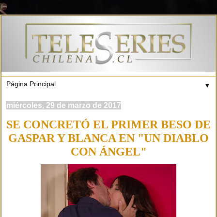
▼
miércoles, 29 de marzo de 2017
SE CONCRETÓ EL PRIMER BESO DE
GASPAR Y BLANCA EN "UN DIABLO
CON ÁNGEL"